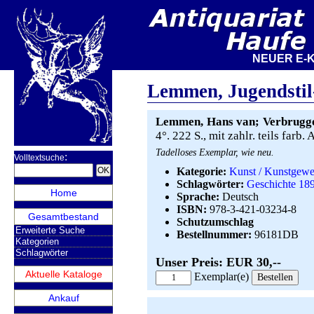
NEUER E-KATAL
Lemmen, Jugendstil
Lemmen, Hans van; Verbrugge, 
4°. 222 S., mit zahlr. teils farb.
Tadelloses Exemplar, wie neu.
:
Volltextsuche
Kategorie:
Kunst / Kunstgewe
Schlagwörter:
Geschichte 18
Home
Sprache:
Deutsch
ISBN:
978-3-421-03234-8
Gesamtbestand
Schutzumschlag
Erweiterte Suche
Bestellnummer:
96181DB
Kategorien
Schlagwörter
Unser Preis: EUR 30,--
Aktuelle Kataloge
Exemplar(e)
Ankauf