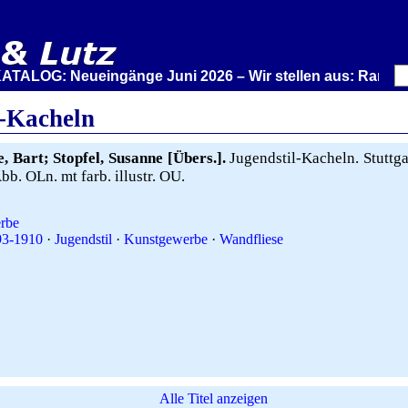
OG: Neueingänge Juni 2026 – Wir stellen aus: Rare Book W
-Kacheln
Bart; Stopfel, Susanne [Übers.].
Jugendstil-Kacheln. Stuttga
 Abb. OLn. mt farb. illustr. OU.
rbe
93-1910
·
Jugendstil
·
Kunstgewerbe
·
Wandfliese
Alle Titel anzeigen