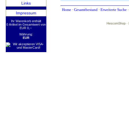
Links
Home
·
Gesamtbestand
·
Erweiterte Suche
Impressum
Ihr Warenkorb enthält
HescomShop
- 
0 Artikel im Gesamtwert von
EUR 0,--
Währung:
EUR