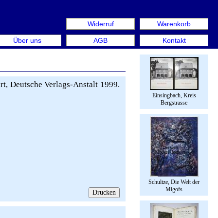
Widerruf
Warenkorb
eek Berlin. Internationale Messe für Bücher & Graphik 18.
Über uns
AGB
Kontakt
rt, Deutsche Verlags-Anstalt 1999.
Einsingbach, Kreis
Bergstrasse
Schultze, Die Welt der
Migofs