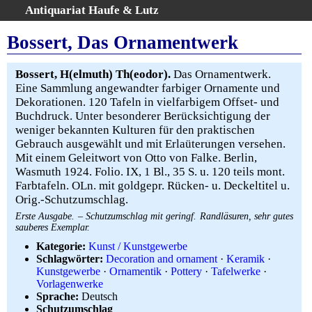
Antiquariat Haufe & Lutz
:
Volltextsuche
Bossert, Das Ornamentwerk
Home
Gesamtbestand
Bossert, H(elmuth) Th(eodor).
Das Ornamentwerk.
Eine Sammlung angewandter farbiger Ornamente und
Erweiterte Suche
Dekorationen. 120 Tafeln in vielfarbigem Offset- und
Kategorien
Buchdruck. Unter besonderer Berücksichtigung der
Schlagwörter
weniger bekannten Kulturen für den praktischen
Gebrauch ausgewählt und mit Erlaüterungen versehen.
Warenkorb
Mit einem Geleitwort von Otto von Falke. Berlin,
AGB
Wasmuth 1924. Folio. IX, 1 Bl., 35 S. u. 120 teils mont.
Widerruf
Farbtafeln. OLn. mit goldgepr. Rücken- u. Deckeltitel u.
Orig.-Schutzumschlag.
Über uns
Erste Ausgabe. – Schutzumschlag mit geringf. Randläsuren, sehr gutes
Aktuelle Kataloge
sauberes Exemplar.
Kontakt
Kategorie:
Kunst / Kunstgewerbe
Ankauf
Schlagwörter:
Decoration and ornament
·
Keramik
·
Kunstgewerbe
·
Ornamentik
·
Pottery
·
Tafelwerke
·
Links
Vorlagenwerke
Impressum
Sprache:
Deutsch
Schutzumschlag