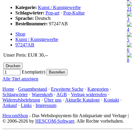
Kategorie:
Kunst / Kunstgewerbe
Schlagwörter:
Pop-art
·
Pop-Kultur
Sprache:
Deutsch
Bestellnummer:
97247AB
Shop
Kunst / Kunstgewerbe
97247AB
Unser Preis: EUR 30,--
Exemplar(e)
Alle Titel anzeigen
Home
·
Gesamtbestand
·
Erweiterte Suche
·
Kategorien
·
Schlagwörter
·
Warenkorb
·
AGB
·
Vertrag widerrufen
·
Widerrufsbelehrung
·
Über uns
·
Aktuelle Kataloge
·
Kontakt
·
Ankauf
·
Links
·
Impressum
HescomShop
- Das Webshopsystem für Antiquariate und Verlage |
© 2006-2026 by
HESCOM-Software
. Alle Rechte vorbehalten.