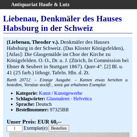
Antiquariat Haufe & Lutz
:
Volltextsuche
Liebenau, Denkmäler des Hauses
Home
Habsburg in der Schweiz
Gesamtbestand
Erweiterte Suche
(Liebenau, Theodor v.).
Denkmäler des Hauses
Kategorien
Habsburg in der Schweiz. (Das Kloster Königsfelden),
[Atlas]: Die Glasgemälde im Chor der Kirche zu
Schlagwörter
Königsfelden. O. O., Dr. u. J. (Zürich, In Commission bei
Warenkorb
Ebner & Seubert in Stuttgart 1867). Quer-4°. [2] Bl. u.
AGB
41 (25 farb.) lithogr. Tafeln. Hln. d. Zt.
Widerruf
Barth 20712. – Einzige Ausgabe. – Kanten etwas berieben u.
bestoßen, Vorsätze stockfl., sonst gut erhaltenes Exemplar.
Über uns
Kategorie:
Kunst / Kunstgewerbe
Aktuelle Kataloge
Schlagwörter:
Glasmalerei
·
Helvetica
Sprache:
Deutsch
Kontakt
Bestellnummer:
97325BB
Ankauf
Links
Unser Preis: EUR 60,--
Exemplar(e)
Impressum