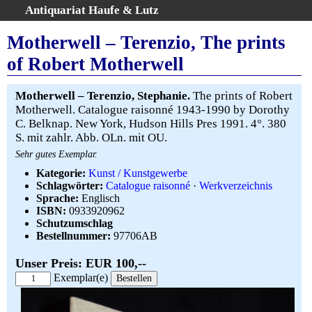
Antiquariat Haufe & Lutz
:
Volltextsuche
Motherwell – Terenzio, The prints
Home
of Robert Motherwell
Gesamtbestand
Erweiterte Suche
Motherwell – Terenzio, Stephanie.
The prints of Robert
Kategorien
Motherwell. Catalogue raisonné 1943-1990 by Dorothy
C. Belknap. New York, Hudson Hills Pres 1991. 4°. 380
Schlagwörter
S. mit zahlr. Abb. OLn. mit OU.
Warenkorb
Sehr gutes Exemplar.
AGB
Kategorie:
Kunst / Kunstgewerbe
Widerruf
Schlagwörter:
Catalogue raisonné
·
Werkverzeichnis
Sprache:
Englisch
Über uns
ISBN:
0933920962
Aktuelle Kataloge
Schutzumschlag
Bestellnummer:
97706AB
Kontakt
Ankauf
Unser Preis: EUR 100,--
Links
Exemplar(e)
Impressum