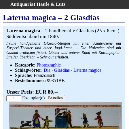
Antiquariat Haufe & Lutz
:
Volltextsuche
Laterna magica – 2 Glasdias
Home
Gesamtbestand
Laterna magica –
2 handbemalte Glasdias (25 x 6 cm.).
Süddeutschland um 1840.
Erweiterte Suche
Frühe handgemalte Glasdia-Streifen mit einer Kinderszene mit
Kategorien
Kasperl-Theater und einer Jagd-Szene. – Die Malereien sind mit
Schlagwörter
Gummi arabicum fixiert. Oberer und unterer Rand mit Kattunpapier-
Streifen überklebt. – Sehr gut erhalten.
Warenkorb
Kategorie:
Photographie
AGB
Schlagwörter:
Dia
·
Glasdias
·
Laterna magica
Widerruf
Sprache:
Französisch
Bestellnummer:
99351BB
Über uns
Aktuelle Kataloge
Unser Preis: EUR 80,--
Exemplar(e)
Kontakt
Ankauf
Links
Impressum