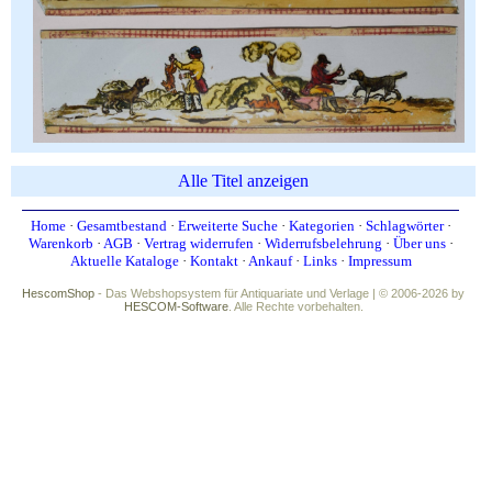
Alle Titel anzeigen
Home
·
Gesamtbestand
·
Erweiterte Suche
·
Kategorien
·
Schlagwörter
·
Warenkorb
·
AGB
·
Vertrag widerrufen
·
Widerrufsbelehrung
·
Über uns
·
Aktuelle Kataloge
·
Kontakt
·
Ankauf
·
Links
·
Impressum
HescomShop
- Das Webshopsystem für Antiquariate und Verlage | © 2006-2026 by
HESCOM-Software
. Alle Rechte vorbehalten.