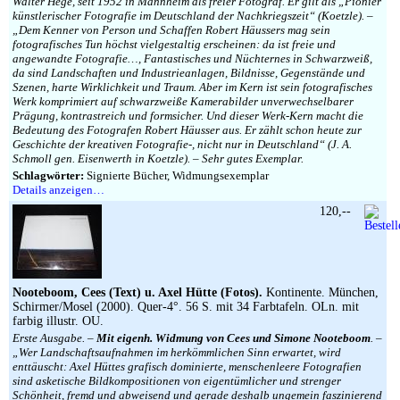
Walter Hege, seit 1952 in Mannheim als freier Fotograf. Er gilt als „Pionier
künstlerischer Fotografie im Deutschland der Nachkriegszeit“ (Koetzle). –
„Dem Kenner von Person und Schaffen Robert Häussers mag sein
fotografisches Tun höchst vielgestaltig erscheinen: da ist freie und
angewandte Fotografie…, Fantastisches und Nüchternes in Schwarzweiß,
da sind Landschaften und Industrieanlagen, Bildnisse, Gegenstände und
Szenen, harte Wirklichkeit und Traum. Aber im Kern ist sein fotografisches
Werk komprimiert auf schwarzweiße Kamerabilder unverwechselbarer
Prägung, kontrastreich und formsicher. Und dieser Werk-Kern macht die
Bedeutung des Fotografen Robert Häusser aus. Er zählt schon heute zur
Geschichte der kreativen Fotografie-, nicht nur in Deutschland“ (J. A.
Schmoll gen. Eisenwerth in Koetzle). – Sehr gutes Exemplar.
Schlagwörter:
Signierte Bücher, Widmungsexemplar
Details anzeigen…
120,--
Nooteboom, Cees (Text) u. Axel Hütte (Fotos).
Kontinente. München,
Schirmer/Mosel (2000). Quer-4°. 56 S. mit 34 Farbtafeln. OLn. mit
farbig illustr. OU.
Erste Ausgabe. –
Mit eigenh. Widmung von Cees und Simone Nooteboom
. –
„Wer Landschaftsaufnahmen im herkömmlichen Sinn erwartet, wird
enttäuscht: Axel Hüttes grafisch dominierte, menschenleere Fotografien
sind asketische Bildkompositionen von eigentümlicher und strenger
Schönheit, fremd und abweisend und gerade deshalb ungemein faszinierend