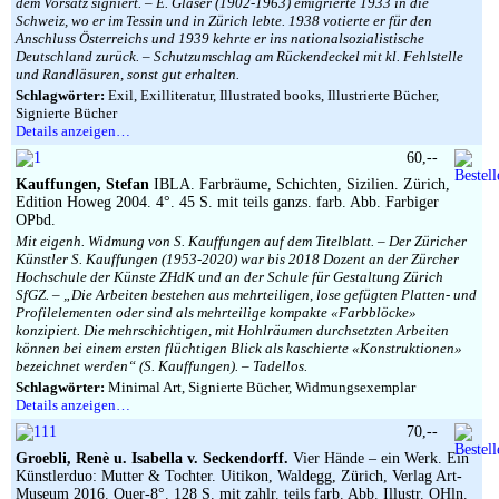
dem Vorsatz signiert. – E. Glaser (1902-1963) emigrierte 1933 in die
Schweiz, wo er im Tessin und in Zürich lebte. 1938 votierte er für den
Anschluss Österreichs und 1939 kehrte er ins nationalsozialistische
Deutschland zurück. – Schutzumschlag am Rückendeckel mit kl. Fehlstelle
und Randläsuren, sonst gut erhalten.
Schlagwörter:
Exil, Exilliteratur, Illustrated books, Illustrierte Bücher,
Signierte Bücher
Details anzeigen…
60,--
Kauffungen, Stefan
IBLA. Farbräume, Schichten, Sizilien. Zürich,
Edition Howeg 2004. 4°. 45 S. mit teils ganzs. farb. Abb. Farbiger
OPbd.
Mit eigenh. Widmung von S. Kauffungen auf dem Titelblatt. – Der Züricher
Künstler S. Kauffungen (1953-2020) war bis 2018 Dozent an der Zürcher
Hochschule der Künste ZHdK und an der Schule für Gestaltung Zürich
SfGZ. – „Die Arbeiten bestehen aus mehrteiligen, lose gefügten Platten- und
Profilelementen oder sind als mehrteilige kompakte «Farbblöcke»
konzipiert. Die mehrschichtigen, mit Hohlräumen durchsetzten Arbeiten
können bei einem ersten flüchtigen Blick als kaschierte «Konstruktionen»
bezeichnet werden“ (S. Kauffungen). – Tadellos.
Schlagwörter:
Minimal Art, Signierte Bücher, Widmungsexemplar
Details anzeigen…
70,--
Groebli, Renè u. Isabella v. Seckendorff.
Vier Hände – ein Werk. Ein
Künstlerduo: Mutter & Tochter. Uitikon, Waldegg, Zürich, Verlag Art-
Museum 2016. Quer-8°. 128 S. mit zahlr. teils farb. Abb. Illustr. OHln.