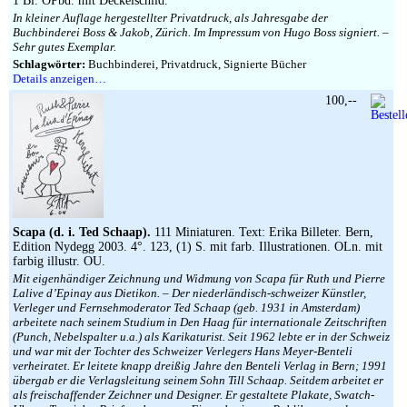
1 Bl. OPbd. mit Deckelschild.
In kleiner Auflage hergestellter Privatdruck, als Jahresgabe der
Buchbinderei Boss & Jakob, Zürich. Im Impressum von Hugo Boss signiert. –
Sehr gutes Exemplar.
Schlagwörter:
Buchbinderei, Privatdruck, Signierte Bücher
Details anzeigen…
100,--
Scapa (d. i. Ted Schaap).
111 Miniaturen. Text: Erika Billeter. Bern,
Edition Nydegg 2003. 4°. 123, (1) S. mit farb. Illustrationen. OLn. mit
farbig illustr. OU.
Mit eigenhändiger Zeichnung und Widmung von Scapa für Ruth und Pierre
Lalive d’Epinay aus Dietikon. – Der niederländisch-schweizer Künstler,
Verleger und Fernsehmoderator Ted Schaap (geb. 1931 in Amsterdam)
arbeitete nach seinem Studium in Den Haag für internationale Zeitschriften
(Punch, Nebelspalter u.a.) als Karikaturist. Seit 1962 lebte er in der Schweiz
und war mit der Tochter des Schweizer Verlegers Hans Meyer-Benteli
verheiratet. Er leitete knapp dreißig Jahre den Benteli Verlag in Bern; 1991
übergab er die Verlagsleitung seinem Sohn Till Schaap. Seitdem arbeitet er
als freischaffender Zeichner und Designer. Er gestaltete Plakate, Swatch-