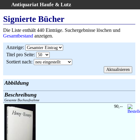
Antiquariat Haufe & Lutz
:
Volltextsuche
Signierte Bücher
Home
Die Liste enthält 440 Einträge. Suchergebnisse löschen und
Gesamtbestand
Gesamtbestand
anzeigen.
Erweiterte Suche
Anzeige
:
Kategorien
Titel pro Seite
:
Schlagwörter
Sortiert nach
:
Suchergebnisse
Warenkorb
AGB
Abbildung
Widerruf
Beschreibung
Über uns
Gesamte Buchaufnahme
Aktuelle Kataloge
90,--
Kontakt
Ankauf
Links