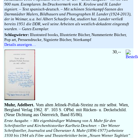
900 num. Exemplaren. Im Druckvermerk von K. Krolow und H. Lander
signiert. – Text spanisch-deutsch. – Mit schönen Stierkampf-Szenen des
Darmstädter Malers, Bildhauers und Photographen H. Lander (1924-2013),
der in Weimar, u.a. bei Albert Schaefer-Ast, studiert hat. Lander verließ
bereits 1951 die DDR, weil seine Arbeiten als westlich-dekadent eingestuft
wurden. – Gutes Exemplar.
Schlagwörter:
Illustrated books, Illustrierte Bücher, Nummerierte Bücher,
Pop art, Pressendrucke, Signierte Bücher, Stierkampf
Details anzeigen…
30,--
Muhr, Adelbert.
Vom alten Jelinek-Pollak-Streinz zu mir selbst. Wien,
Bergland Verlag 1962. 8°. 103 S. OPbd. mit Rücken- u. Deckelschild.
(Neue Dichtung aus Österreich, Band 85/86).
Erste Ausgabe. – Mit eigenhändiger Widmung von A. Muhr für den
Schriftsteller und Kirchenhistoriker Karlheiz Deschner. – Der Wiener
Schriftsteller, Journalist und Übersetzer A. Muhr (1896-1977) arbeitete
1930 bis 1944 als Film- und Theaterkritiker beim „Neuen Wiener Tagblatt“