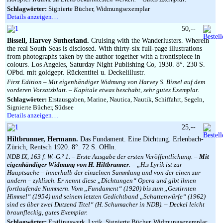
Schlagwörter:
Signierte Bücher, Widmungsexemplar
Details anzeigen…
50,--
Bissell, Harvey Sutherland.
Cruising with the Wanderlusters. Wherein
the real South Seas is disclosed. With thirty-six full-page illustrations
from photographs taken by the author together with a frontispiece in
colours. Los Angeles, Saturday Night Publishing Co, 1930. 8°. 230 S.
OPbd. mit goldgepr. Rückentitel u. Deckelillustr.
First Edition – Mit eigenhändiger Widmung von Harvey S. Bissel auf dem
vorderen Vorsatzblatt. – Kapitale etwas beschabt, sehr gutes Exemplar.
Schlagwörter:
Erstausgaben, Marine, Nautica, Nautik, Schiffahrt, Segeln,
Signierte Bücher, Südsee
Details anzeigen…
25,--
Hiltbrunner, Hermann.
Das Fundament. Eine Dichtung. Erlenbach-
Zürich, Rentsch 1920. 8°. 72 S. OHln.
NDB IX, 163 f. W.-G.² 1. – Erste Ausgabe der ersten Veröffentlichung. –
Mit
eigenhändiger Widmung von H. Hiltbrunner
. – „H.s Lyrik ist zur
Hauptsache – innerhalb der einzelnen Sammlung und von der einen zur
andern – zyklisch. Er nennt diese „Dichtungen“ Opera und gibt ihnen
fortlaufende Nummern. Vom „Fundament“ (1920) bis zum „Gestirnten
Himmel“ (1954) und seinem letzten Gedichtband „Schattenwürfe“ (1962)
sind es über zwei Dutzend Titel“ (H. Schumacher in NDB). – Deckel leicht
braunfleckig, gutes Exemplar.
Schlagwörter:
Erstlingswerk, Lyrik, Signierte Bücher, Widmungsexemplar