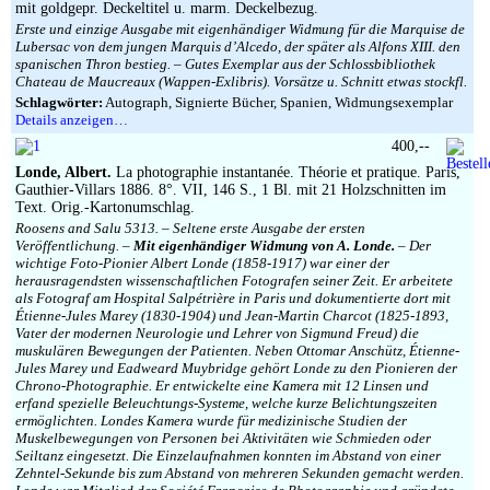
mit goldgepr. Deckeltitel u. marm. Deckelbezug.
Erste und einzige Ausgabe mit eigenhändiger Widmung für die Marquise de
Lubersac von dem jungen Marquis d’Alcedo, der später als Alfons XIII. den
spanischen Thron bestieg. – Gutes Exemplar aus der Schlossbibliothek
Chateau de Maucreaux (Wappen-Exlibris). Vorsätze u. Schnitt etwas stockfl.
Schlagwörter:
Autograph, Signierte Bücher, Spanien, Widmungsexemplar
Details anzeigen…
400,--
Londe, Albert.
La photographie instantanée. Théorie et pratique. Paris,
Gauthier-Villars 1886. 8°. VII, 146 S., 1 Bl. mit 21 Holzschnitten im
Text. Orig.-Kartonumschlag.
Roosens and Salu 5313. – Seltene erste Ausgabe der ersten
Veröffentlichung. –
Mit eigenhändiger Widmung von A. Londe.
– Der
wichtige Foto-Pionier Albert Londe (1858-1917) war einer der
herausragendsten wissenschaftlichen Fotografen seiner Zeit. Er arbeitete
als Fotograf am Hospital Salpétrière in Paris und dokumentierte dort mit
Étienne-Jules Marey (1830-1904) und Jean-Martin Charcot (1825-1893,
Vater der modernen Neurologie und Lehrer von Sigmund Freud) die
muskulären Bewegungen der Patienten. Neben Ottomar Anschütz, Étienne-
Jules Marey und Eadweard Muybridge gehört Londe zu den Pionieren der
Chrono-Photographie. Er entwickelte eine Kamera mit 12 Linsen und
erfand spezielle Beleuchtungs-Systeme, welche kurze Belichtungszeiten
ermöglichten. Londes Kamera wurde für medizinische Studien der
Muskelbewegungen von Personen bei Aktivitäten wie Schmieden oder
Seiltanz eingesetzt. Die Einzelaufnahmen konnten im Abstand von einer
Zehntel-Sekunde bis zum Abstand von mehreren Sekunden gemacht werden.