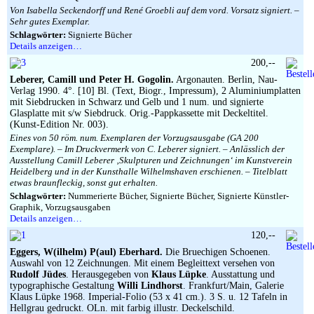
Von Isabella Seckendorff und René Groebli auf dem vord. Vorsatz signiert. –
Sehr gutes Exemplar.
Schlagwörter:
Signierte Bücher
Details anzeigen…
200,--
Leberer, Camill und Peter H. Gogolin.
Argonauten. Berlin, Nau-
Verlag 1990. 4°. [10] Bl. (Text, Biogr., Impressum), 2 Aluminiumplatten
mit Siebdrucken in Schwarz und Gelb und 1 num. und signierte
Glasplatte mit s/w Siebdruck. Orig.-Pappkassette mit Deckeltitel.
(Kunst-Edition Nr. 003).
Eines von 50 röm. num. Exemplaren der Vorzugsausgabe (GA 200
Exemplare). – Im Druckvermerk von C. Leberer signiert. – Anlässlich der
Ausstellung Camill Leberer ‚Skulpturen und Zeichnungen‘ im Kunstverein
Heidelberg und in der Kunsthalle Wilhelmshaven erschienen. – Titelblatt
etwas braunfleckig, sonst gut erhalten.
Schlagwörter:
Nummerierte Bücher, Signierte Bücher, Signierte Künstler-
Graphik, Vorzugsausgaben
Details anzeigen…
120,--
Eggers, W(ilhelm) P(aul) Eberhard.
Die Bruechigen Schoenen.
Auswahl von 12 Zeichnungen. Mit einem Begleittext versehen von
Rudolf Jüdes
. Herausgegeben von
Klaus Lüpke
. Ausstattung und
typographische Gestaltung
Willi Lindhorst
. Frankfurt/Main, Galerie
Klaus Lüpke 1968. Imperial-Folio (53 x 41 cm.). 3 S. u. 12 Tafeln in
Hellgrau gedruckt. OLn. mit farbig illustr. Deckelschild.