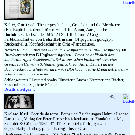
Keller, Gottfried.
Theatergeschichten, Gretchen und die Meerkatze.
(Ein Kapitel aus dem Grünen Heinrich). Aarau, Aargauische
Buchdruckerfachschule 1969. 24 S., [3] Bl. mit 7 Orig.-
Farbholzschnitten von
Felix Hoffmann
. OHprgt. mit goldgepr.
Rückentitel u. Kopfgoldschnitt in Orig.-Pappschuber.
Tiessen III, 59. – Eines von 600 num. Exemplaren (GA 1500 Exemplare).
Im
Druckvermerk von F. Hoffmann signiert.
– Erschien anlässlich des
hundertjährigen Bestehens des Schweizerischen Buchdruckervereins. –
Gesetzt von Hermann Schindler, gedruckt von Armin Leutert an der
Buchdruckerfachschule Aargau. – Als Blockbuch gedruckt und gebunden. –
Schönes sauberes Exemplar.
Schlagwörter:
Illustrated books, Illustrierte Bücher, Nummerierte Bücher,
Pressendrucke, Signierte Bücher
Details anzeigen…
45,--
Krolow, Karl.
Corrida de toros. Fotos und Zeichnungen Helmut Lander.
Darmstadt, Verlag der Peter-Presse Kreickenbaum u. Frankfurt a. M.,
Schmidt & Günther 1964. 4°. 111 S. mit teils farb., ganz- u.
doppelblattgr. Lithogaphien. Farbig illustr. OLn.
Heidtmann 19614. Spindler 56/3. W.-G.² 29. – Erste Ausgabe. – Nr. 35 von