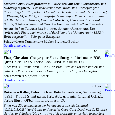
Eines von 2000 Exemplaren von E. Ricciardi auf dem Rückendeckel mit
Silberstift signiert.
– Der bedeutende ital. Mode- und Werbefotograf E.
Ricciardi (geb. 1960) arbeitet für zahlreiche internationale Zeitschriften (u.
a. Playboy, GQ u. MAX), er fotografierte die Super-Models u. a. Claudia
Schiffer, Monica Bellucci, Martina Colombari, Alena Seredova, Paola
Barale, Brigitte Nielsen und Federica Fontana. Seit 1982 stellt er seine
künstlerischen Fotoarbeiten in internationalen Galerien aus. Das
vorliegende Photobuch wurde auf der Biennale of Photography 1992 in
Turin vorgestellt. – Sehr gutes Exemplar.
Schlagwörter:
Nummerierte Bücher, Signierte Bücher
Details anzeigen…
50,--
Fitze, Christian.
Change your Focus. Stuttgart, Lindemanns 2003.
Quer-Gr.-8°. 120 S. überw. Abb. OPbd. mit illustr. OU.
Eines von 33 Exemplaren. – Von Christian Fitze auf Vorsatz signiert und
datiert – Ohne den signierten Originalprint. – Sehr gutes Exemplar.
Schlagwörter:
Signierte Bücher
Details anzeigen…
200,--
Rütsche – Keller, Peter F.
Oskar Rütsche. Wetzikon, Selbstverlag
(1993). 4°. 103 S. mit ganzs. farb. Abb. u. 1 sign. Original-Collage.
Farbig illustr. OPbd. mit farbig illustr. OU.
Eines von 200 Exemplaren der Vorzugsausgabe mit Original-
″C.O.L.L.A.G.E“ (zerdrückte und bemalte Coca Cola-Dose) von O. Rütsche
signiert und datiert (2011). – „«Was ich erschaffe, entspricht immer dem