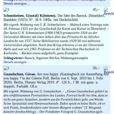
Details anzeigen…
45,--
Schmelzeisen, G(ustaf) K(lemens).
Die Idee des Barock. Düsseldorf,
Baedeker (1925). 8°. 38 S. OHln. mit Deckelschild.
Mit eigenh. Widmung von G. K. Schmelzeisen. – Abdruck eines Vortrags vom
28. Februar 1925 vor der Gesellschaft für Kunst und Kultur in Düsseldorf. –
Der Jurist G. K. Schmelzeisen (1900-1982) promovierte 1924 an der
Universität Münster mit einer Arbeit über das Privatrecht im Jülicher
Landrecht von 1537. Seine Habiliatrion wurde 1929/30 von mehreren
Universitäten abgelehnt. Nach dem Krieg arbeitete er an der Universität
Halle und war seit 1961 Professor an der Technischen Hochschule in
Karlsruhe. – Rücken etwas aufgehellt, gutes Exemplar.
Schlagwörter:
Barock, Signierte Bücher, Widmungsexemplar
Details anzeigen…
50,--
Gnaudschun, Göran.
Are you happy. (Katalogbuch zur Ausstellung Are
you happy ? in der Galerie Poll, Berlin von 6. Sept. 2019 bis 1. Febr.
2020). Berlin, Distanz Verlag 2019. 4°. 126 S., 1 Bl. mit ganz- u.
doppels. Farbabb. OLn.
Mit eigenh. Widmung von G. Gnaudschun. – „Göran Gnaudschun gehört zu
den einfühlsamsten Portraitisten des Landes. Portrait heißt bei ihm, dass es
nicht um gutes Aussehen, sondern um die Persönlichkeit geht, um Würde.
Seine Spezialität sind Heranwachsende. Dabei spielt es keine Rolle, ob er
sich Punks, Straßenkindern oder braven Bürgern widmet“ (T. Wiegand,
kasseler fotobuchblog). – Der Potsdamer Fotograf G. Gnaudschun (geb.