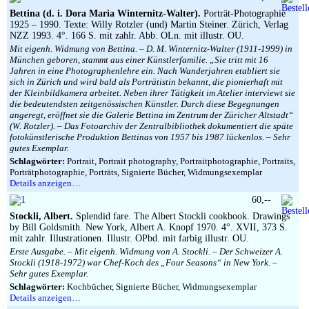
Bettina (d. i. Dora Maria Winternitz-Walter).
Porträt-Photographie
1925 – 1990. Texte: Willy Rotzler (und) Martin Steiner. Zürich, Verlag
NZZ 1993. 4°. 166 S. mit zahlr. Abb. OLn. mit illustr. OU.
Mit eigenh. Widmung von Bettina. – D. M. Winternitz-Walter (1911-1999) in
München geboren, stammt aus einer Künstlerfamilie. „Sie tritt mit 16
Jahren in eine Photographenlehre ein. Nach Wanderjahren etabliert sie
sich in Zürich und wird bald als Porträtistin bekannt, die pionierhaft mit
der Kleinbildkamera arbeitet. Neben ihrer Tätigkeit im Atelier interviewt sie
die bedeutendsten zeitgenössischen Künstler. Durch diese Begegnungen
angeregt, eröffnet sie die Galerie Bettina im Zentrum der Züricher Altstadt“
(W. Rotzler). – Das Fotoarchiv der Zentralbibliothek dokumentiert die späte
fotokünstlerische Produktion Bettinas von 1957 bis 1987 lückenlos. – Sehr
gutes Exemplar.
Schlagwörter:
Portrait, Portrait photography, Portraitphotographie, Portraits,
Porträtphotographie, Porträts, Signierte Bücher, Widmungsexemplar
Details anzeigen…
60,--
Stockli, Albert.
Splendid fare. The Albert Stockli cookbook. Drawings
by Bill Goldsmith. New York, Albert A. Knopf 1970. 4°. XVII, 373 S.
mit zahlr. Illustrationen. Illustr. OPbd. mit farbig illustr. OU.
Erste Ausgabe. – Mit eigenh. Widmung von A. Stockli. – Der Schweizer A.
Stockli (1918-1972) war Chef-Koch des „Four Seasons“ in New York. –
Sehr gutes Exemplar.
Schlagwörter:
Kochbücher, Signierte Bücher, Widmungsexemplar
Details anzeigen…