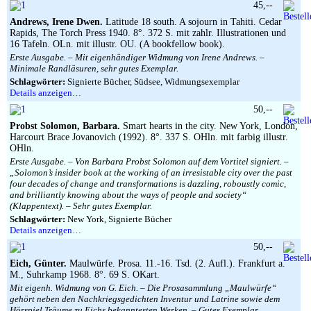
45,--
Andrews, Irene Dwen.
Latitude 18 south. A sojourn in Tahiti. Cedar
Rapids, The Torch Press 1940. 8°. 372 S. mit zahlr. Illustrationen und
16 Tafeln. OLn. mit illustr. OU. (A bookfellow book).
Erste Ausgabe. – Mit eigenhändiger Widmung von Irene Andrews. –
Minimale Randläsuren, sehr gutes Exemplar.
Schlagwörter:
Signierte Bücher, Südsee, Widmungsexemplar
Details anzeigen…
50,--
Probst Solomon, Barbara.
Smart hearts in the city. New York, London,
Harcourt Brace Jovanovich (1992). 8°. 337 S. OHln. mit farbig illustr.
OHln.
Erste Ausgabe. – Von Barbara Probst Solomon auf dem Vortitel signiert. –
„Solomon’s insider book at the working of an irresistable city over the past
four decades of change and transformations is dazzling, roboustly comic,
and brilliantly knowing about the ways of people and society“
(Klappentext). – Sehr gutes Exemplar.
Schlagwörter:
New York, Signierte Bücher
Details anzeigen…
50,--
Eich, Günter.
Maulwürfe. Prosa. 11.-16. Tsd. (2. Aufl.). Frankfurt a.
M., Suhrkamp 1968. 8°. 69 S. OKart.
Mit eigenh. Widmung von G. Eich. – Die Prosasammlung „Maulwürfe“
gehört neben den Nachkriegsgedichten Inventur und Latrine sowie dem
Hörspiel Träume zu Eichs bekanntesten Werken. – Gutes Exemplar.