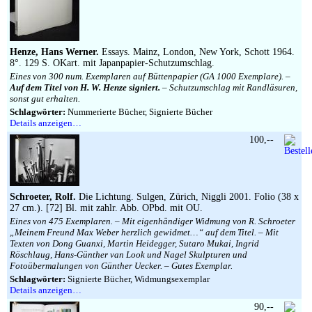
Impressum
Henze, Hans Werner.
Essays. Mainz, London, New York, Schott 1964.
8°. 129 S. OKart. mit Japanpapier-Schutzumschlag.
Eines von 300 num. Exemplaren auf Büttenpapier (GA 1000 Exemplare). –
Auf dem Titel von H. W. Henze signiert.
– Schutzumschlag mit Randläsuren,
sonst gut erhalten.
Schlagwörter:
Nummerierte Bücher, Signierte Bücher
Details anzeigen…
100,--
Schroeter, Rolf.
Die Lichtung. Sulgen, Zürich, Niggli 2001. Folio (38 x
27 cm.). [72] Bl. mit zahlr. Abb. OPbd. mit OU.
Eines von 475 Exemplaren. – Mit eigenhändiger Widmung von R. Schroeter
„Meinem Freund Max Weber herzlich gewidmet…“ auf dem Titel. – Mit
Texten von Dong Guanxi, Martin Heidegger, Sutaro Mukai, Ingrid
Röschlaug, Hans-Günther van Look und Nagel Skulpturen und
Fotoübermalungen von Günther Uecker. – Gutes Exemplar.
Schlagwörter:
Signierte Bücher, Widmungsexemplar
Details anzeigen…
90,--