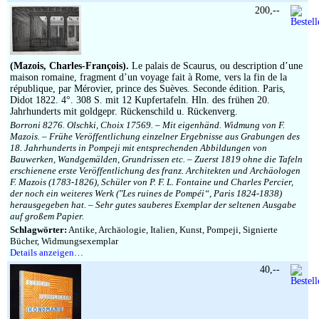
200,--
(Mazois, Charles-François).
Le palais de Scaurus, ou description d’une
maison romaine, fragment d’un voyage fait à Rome, vers la fin de la
république, par Mérovier, prince des Suèves. Seconde édition. Paris,
Didot 1822. 4°. 308 S. mit 12 Kupfertafeln. Hln. des frühen 20.
Jahrhunderts mit goldgepr. Rückenschild u. Rückenverg.
Borroni 8276. Olschki, Choix 17569. – Mit eigenhänd. Widmung von F.
Mazois. – Frühe Veröffentlichung einzelner Ergebnisse aus Grabungen des
18. Jahrhunderts in Pompeji mit entsprechenden Abbildungen von
Bauwerken, Wandgemälden, Grundrissen etc. – Zuerst 1819 ohne die Tafeln
erschienene erste Veröffentlichung des franz. Architekten und Archäologen
F. Mazois (1783-1826), Schüler von P. F. L. Fontaine und Charles Percier,
der noch ein weiteres Werk (″Les ruines de Pompéi“, Paris 1824-1838)
herausgegeben hat. – Sehr gutes sauberes Exemplar der seltenen Ausgabe
auf großem Papier.
Schlagwörter:
Antike, Archäologie, Italien, Kunst, Pompeji, Signierte
Bücher, Widmungsexemplar
Details anzeigen…
40,--