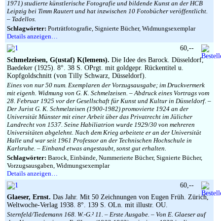
1971) studierte künstlerische Fotografie und bildende Kunst an der HCB
Leipzig bei Timm Rautert und hat inzwischen 10 Fotobücher veröffentlicht.
– Tadellos.
Schlagwörter:
Porträtfotografie, Signierte Bücher, Widmungsexemplar
Details anzeigen…
60,--
Schmelzeisen, G(ustaf) K(lemens).
Die Idee des Barock. Düsseldorf,
Baedeker (1925). 8°. 38 S. OPrgt. mit goldgepr. Rückentitel u.
Kopfgoldschnitt (von Tilly Schwarz, Düsseldorf).
Eines von nur 50 num. Exemplaren der Vorzugsausgabe; im Druckvermerk
mit eigenh. Widmung von G. K. Schmelzeisen. – Abdruck eines Vortrags vom
28. Februar 1925 vor der Gesellschaft für Kunst und Kultur in Düsseldorf. –
Der Jurist G. K. Schmelzeisen (1900-1982) promovierte 1924 an der
Universität Münster mit einer Arbeit über das Privatrecht im Jülicher
Landrecht von 1537. Seine Habiliatrion wurde 1929/30 von mehreren
Universitäten abgelehnt. Nach dem Krieg arbeitete er an der Universität
Halle und war seit 1961 Professor an der Technischen Hochschule in
Karlsruhe. – Einband etwas angestaubt, sonst gut erhalten.
Schlagwörter:
Barock, Einbände, Nummerierte Bücher, Signierte Bücher,
Vorzugsausgaben, Widmungsexemplar
Details anzeigen…
60,--
Glaeser, Ernst.
Das Jahr. Mit 50 Zeichnungen von Eugen Früh. Zürich,
Weltwoche-Verlag 1938. 8°. 139 S. OLn. mit illustr. OU.
Sternfeld/Tiedemann 168. W.-G.² 11. – Erste Ausgabe. – Von E. Glaeser auf