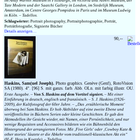
im Andy Warhol Museum in Pittsburgh, im Victoria and Albert Museum, der
Tate Modern und der Saatchi Gallery in London, im Stedelijk Museum,
Amsterdam, im Centre Georges Pompidou in Paris und im Museum Ludwig
in Köln. – Tadellos.
Schlagwörter:
Portrait photography, Portraitphotographie, Porträt,
Porträtfotografie, Signierte Bücher
Details anzeigen…
90,--
Haskins, Sam(uel Joseph).
Photo graphics. Genève (Genf), RotoVision
SA (1980). 4°. [96] S. mit ganzs. farb. Abb. OLn. mit farbig illustr. OU.
Erste Ausgabe. –
Von S. Haskins auf dem Vortitel signiert.
– Mit einer
Einführung in deutsch, englisch und französisch. – S. J. Haskins (1926-
2009), der Kultfotograf der 60er Jahre. – „Das ‚erzählerische Moment‘
überwog bei Sam Haskins. Er hob Aktbilder auf eine zweite Ebene und
veröffentlichte in Büchern Serien oder kleine Geschichten. Er gab den
Aktmodellen ihr Gesicht wieder, mit Namen, einer Persönlichkeit, und nur
wenige Requisiten und Accessoires bildeten wie ein Bühnenbild den
Hintergrund der arrangierten Fotos. Mit ‚Five Girls‘ oder ‚Cowboy Kate &
other stories‘ läutete er die Abkehr vom traditionell-klassischen Akt ein“
(H.-E. Hess in Koetzle). – Tadellos.