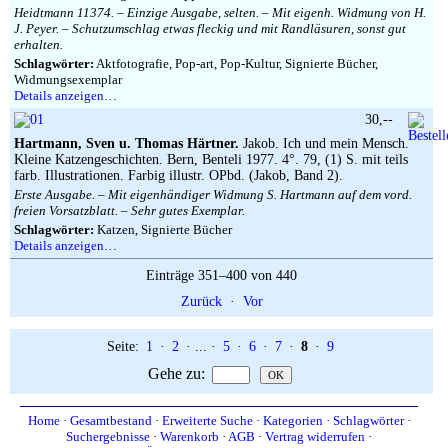
Heidtmann 11374. – Einzige Ausgabe, selten. – Mit eigenh. Widmung von H.
J. Peyer. – Schutzumschlag etwas fleckig und mit Randläsuren, sonst gut
erhalten.
Schlagwörter:
Aktfotografie, Pop-art, Pop-Kultur, Signierte Bücher,
Widmungsexemplar
Details anzeigen…
30,--
Hartmann, Sven u. Thomas Härtner.
Jakob. Ich und mein Mensch.
Kleine Katzengeschichten. Bern, Benteli 1977. 4°. 79, (1) S. mit teils
farb. Illustrationen. Farbig illustr. OPbd. (Jakob, Band 2).
Erste Ausgabe. – Mit eigenhändiger Widmung S. Hartmann auf dem vord.
freien Vorsatzblatt. – Sehr gutes Exemplar.
Schlagwörter:
Katzen, Signierte Bücher
Details anzeigen…
Einträge 351–400 von 440
Zurück
·
Vor
Seite:
1
·
2
· ... ·
5
·
6
·
7
·
8
·
9
Gehe zu
:
Home
·
Gesamtbestand
·
Erweiterte Suche
·
Kategorien
·
Schlagwörter
·
Suchergebnisse
·
Warenkorb
·
AGB
·
Vertrag widerrufen
·