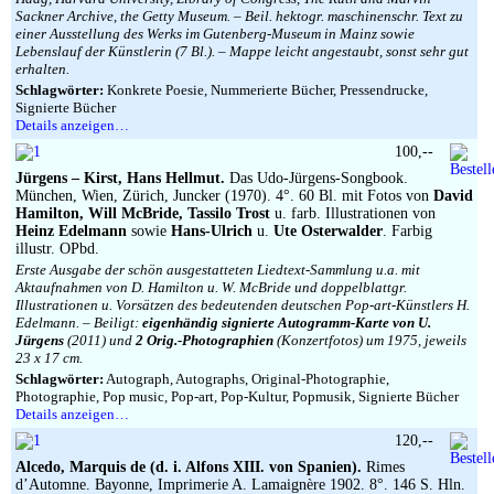
Sackner Archive, the Getty Museum. – Beil. hektogr. maschinenschr. Text zu
einer Ausstellung des Werks im Gutenberg-Museum in Mainz sowie
Lebenslauf der Künstlerin (7 Bl.). – Mappe leicht angestaubt, sonst sehr gut
erhalten.
Schlagwörter:
Konkrete Poesie, Nummerierte Bücher, Pressendrucke,
Signierte Bücher
Details anzeigen…
100,--
Jürgens – Kirst, Hans Hellmut.
Das Udo-Jürgens-Songbook.
München, Wien, Zürich, Juncker (1970). 4°. 60 Bl. mit Fotos von
David
Hamilton, Will McBride, Tassilo Trost
u. farb. Illustrationen von
Heinz Edelmann
sowie
Hans-Ulrich
u.
Ute Osterwalder
. Farbig
illustr. OPbd.
Erste Ausgabe der schön ausgestatteten Liedtext-Sammlung u.a. mit
Aktaufnahmen von D. Hamilton u. W. McBride und doppelblattgr.
Illustrationen u. Vorsätzen des bedeutenden deutschen Pop-art-Künstlers H.
Edelmann. – Beiligt:
eigenhändig signierte Autogramm-Karte von U.
Jürgens
(2011) und
2 Orig.-Photographien
(Konzertfotos) um 1975, jeweils
23 x 17 cm.
Schlagwörter:
Autograph, Autographs, Original-Photographie,
Photographie, Pop music, Pop-art, Pop-Kultur, Popmusik, Signierte Bücher
Details anzeigen…
120,--
Alcedo, Marquis de (d. i. Alfons XIII. von Spanien).
Rimes
d’Automne. Bayonne, Imprimerie A. Lamaignère 1902. 8°. 146 S. Hln.