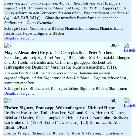
Eines von 250 num. Exemplaren. Auf dem Titelblatt von W. P. E. Eggers
signiert. – Der Hannoveraner Maler und Graphiker W. P. E. Eggers (1939-
2004) gehörte zu den Vertretern des deutschen „Phantastischen Realismus“
(vgl. AKL XXII, 343 f.). – Ohne die manchen Exemplaren beigegebene
Radierung. – Gutes Exemplar.
Schlagwörter:
Nummerierte Bücher, Phantastische Kunst, Phantastischer
Realismus, Pop-art, Signierte Bücher
Details anzeigen…
30,--
Mayer, Alexander (Hrsg.).
Die Genreplastik an Peter Vischers
Sebaldusgrab. Leipzig, Insel-Verlag 1911. Folio. Mit 42 Textabbildungen
und 31 Tafeln in Lichtdruck. OHln. mit goldgepr. Rückentitel.
(Jahresgabe des Deutschen Vereines für Kunstwissenschaft, 1911).
Aus dem Besitz des Kunsthistorikers Richard Hamann mit dessen
eigenhändiger und dat. Signatur auf dem Titelblatt. – Kapital stärker best.,
sonst gut erhalten.
Schlagwörter:
Bildhauerei, Kunstgeschichte, Signierte Bücher, Skulpturen
Details anzeigen…
50,--
Fischer, Sigbert, Franzsepp Würtenberger u. Richard Hiepe.
Realisten Karlsruhe. Tutilo Karcher, Waltraud Kniss, Herbert Kämper,
Reinhard Dassler, Klaus Langkafel, Helmut Goettl. Karlsruhe, Realisten
Karlsruhe o. J. (1970). Folio (42 x 30 cm.). [28] Bl. mit zahlr. Abb.
Illustr. OKart.
Einzige Veröffentlichung der Karlsruher Künstler-Vereinigung, selten. –