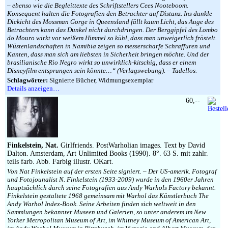
– ebenso wie die Begleittexte des Schriftstellers Cees Nooteboom.
Konsequent halten die Fotografien den Betrachter auf Distanz. Ins dunkle
Dickicht des Mossman Gorge in Queensland fällt kaum Licht, das Auge des
Betrachters kann das Dunkel nicht durchdringen. Der Berggipfel des Lombo
do Mouro wirkt vor weißem Himmel so kühl, dass man unweigerlich fröstelt.
Wüstenlandschaften in Namibia zeigen so messerscharfe Schraffuren und
Kanten, dass man sich am liebsten in Sicherheit bringen möchte. Und der
brasilianische Rio Negro wirkt so unwirklich-kitschig, dass er einem
Disneyfilm entsprungen sein könnte…“ (Verlagswebung). – Tadellos.
Schlagwörter:
Signierte Bücher, Widmungsexemplar
Details anzeigen…
60,--
Finkelstein, Nat.
Girlfriends. PostWarholian images. Text by David
Dalton. Amsterdam, Art Unlimited Books (1990). 8°. 63 S. mit zahlr.
teils farb. Abb. Farbig illustr. OKart.
Von Nat Finkelstein auf der ersten Seite signiert. – Der US-amerik. Fotograf
und Fotojounalist N. Finkelstein (1933-2009) wurde in den 1960er Jahren
hauptsächlich durch seine Fotografien aus Andy Warhols Factory bekannt.
Finkelstein gestaltete 1968 gemeinsam mit Warhol das Künstlerbuch The
Andy Warhol Index-Book. Seine Arbeiten finden sich weltweit in den
Sammlungen bekannter Museen und Galerien, so unter anderem im New
Yorker Metropolitan Museum of Art, im Whitney Museum of American Art,