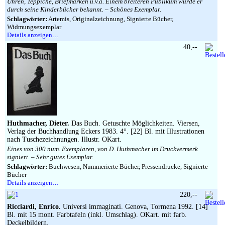
Uhren, Teppiche, Briefmarken u.v.a. Einem breiteren Publikum wurde er
durch seine Kinderbücher bekannt. – Schönes Exemplar.
Schlagwörter:
Artemis, Originalzeichnung, Signierte Bücher,
Widmungsexemplar
Details anzeigen…
40,--
Huthmacher, Dieter.
Das Buch. Getuschte Möglichkeiten. Viersen,
Verlag der Buchhandlung Eckers 1983. 4°. [22] Bl. mit Illustrationen
nach Tuschezeichnungen. Illustr. OKart.
Eines von 300 num. Exemplaren, von D. Huthmacher im Druckvermerk
signiert. – Sehr gutes Exemplar.
Schlagwörter:
Buchwesen, Nummerierte Bücher, Pressendrucke, Signierte
Bücher
Details anzeigen…
220,--
Ricciardi, Enrico.
Universi immaginati. Genova, Tormena 1992. [14]
Bl. mit 15 mont. Farbtafeln (inkl. Umschlag). OKart. mit farb.
Deckelbildern.