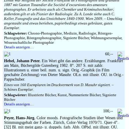
Londe war Mitglied der Société Française de Photographie und gründete
1887 mit Gaston Tissandier die Société d’excursions des amateurs
photographes. Er arbeitete auch als Chemiker und Kriminaltechniker;
außerdem gilt er als Pionier der Radiologie. Zu A. Londe siehe auch C.
Keller, Fotografie und das Unsichtbare 1840-1900. Wien 2009. – Umschlag
angestaubt und etwas berieben, papierbedingt etwas gebräunt, gutes
Exemplar.
Schlagwörter:
Chrono-Photographie, Medizin, Radiologie, Röntgen-
Photographie, Röntgenphotographie, Signierte Bücher, Widmungsexemplar,
Wissenschaftliche Photographie
Details anzeigen…
60,--
Hebel, Johann Peter.
Ein Wort gibt das andere. Erzählungen. Frankfurt
am Main, Büchergilde Gutenberg 1982. 8°. 207 S. mit zahlr.
Illustrationen u. einer beil. num. u. sign. Orig.-Graphik (in Film
geschabte Zeichnung) von Dieter Masuhr. OLn. mit illustr. OU. in Orig.-
Pappschuber.
Eines von 160 Exemplaren im Druckvermerk von D. Masuhr signiert. –
Schönes Exemplar.
Schlagwörter:
Illustrierte Bücher, Kunst, Nummerierte Bücher, Signierte
Bücher
Details anzeigen…
100,--
Peyer, Hans-Jürg.
Color moods. Fotografische Studien über Wesen und
Stimmungsgehalt der Farben. Zürich, Color-Verlag 1970/71. Quer-4°.
[32] Bl. mit meist ganz- u. doppels. farb. Abb. OPbd. mit illustr. OU.