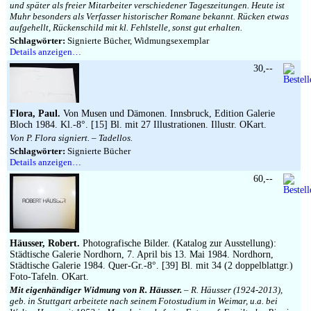
und später als freier Mitarbeiter verschiedener Tageszeitungen. Heute ist
Muhr besonders als Verfasser historischer Romane bekannt. Rücken etwas
aufgehellt, Rückenschild mit kl. Fehlstelle, sonst gut erhalten.
Schlagwörter:
Signierte Bücher, Widmungsexemplar
Details anzeigen…
30,--
Flora, Paul.
Von Musen und Dämonen. Innsbruck, Edition Galerie
Bloch 1984. Kl.-8°. [15] Bl. mit 27 Illustrationen. Illustr. OKart.
Von P. Flora signiert. – Tadellos.
Schlagwörter:
Signierte Bücher
Details anzeigen…
60,--
Häusser, Robert.
Photografische Bilder. (Katalog zur Ausstellung):
Städtische Galerie Nordhorn, 7. April bis 13. Mai 1984. Nordhorn,
Städtische Galerie 1984. Quer-Gr.-8°. [39] Bl. mit 34 (2 doppelblattgr.)
Foto-Tafeln. OKart.
Mit eigenhändiger Widmung von R. Häusser.
– R. Häusser (1924-2013),
geb. in Stuttgart arbeitete nach seinem Fotostudium in Weimar, u.a. bei