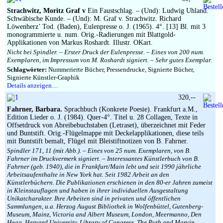
Strachwitz, Moritz Graf v
Ein Faustschlag. – (Und): Ludwig Uhland.
Schwäbische Kunde. – (Und): M. Graf v. Strachwitz. Richard
Löwenherz’ Tod. (Baden), Eulenpresse o. J. (1965). 4°. [13] Bl. mit 3
monogrammierte u. num. Orig.-Radierungen mit Blattgold-
Applikationen von Markus Roshardt. Illustr. OKart.
Nicht bei Spindler. – Erster Druck der Eulenpresse. – Eines von 200 num.
Exemplaren, im Impressum von M. Roshardt signiert. – Sehr gutes Exemplar.
Schlagwörter:
Nummerierte Bücher, Pressendrucke, Signierte Bücher,
Signierte Künstler-Graphik
Details anzeigen…
320,--
Fahrner, Barbara.
Sprachbuch (Konkrete Poesie). Frankfurt a.M.,
Edition Lieder o. J. (1984). Quer-4°. Titel u. 28 Collagen, Texte in
Offsetdruck von Abreibebuchstaben (Letraset), überzeichnet mit Feder
und Buntstift. Orig.-Flügelmappe mit Deckelapplikationen, diese teils
mit Buntstift bemalt, Flügel mit Bleistiftnotizen von B. Fahrner.
Spindler 171, 11 (mit Abb.). – Eines von 25 num. Exemplaren, von B.
Fahrner im Druckvermerk signiert. – Interessantes Künstlerbuch von B.
Fahrner (geb. 1940), die in Frankfurt/Main lebt und seit 1990 jährliche
Arbeitsaufenthalte in New York hat. Seit 1982 Arbeit an den
Künstlerbüchern. Die Publikationen erschienen in den 80-er Jahren zumeist
in Kleinstauflagen und haben in ihrer individuellen Ausgestaltung
Unikatcharakter. Ihre Arbeiten sind in privaten und öffentlichen
Sammlungen, u.a. Herzog August Bibliothek in Wolfenbüttel, Gutenberg-
Museum, Mainz, Victoria and Albert Museum, London, Meermanno, Den
Haag, Harvard University, Library of Congress, The Ruth and Marvin