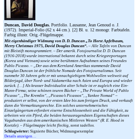
Duncan, David Douglas.
Portfolio. Lausanne, Jean Genoud o. J.
(1972). Imperial-Folio (62 x 44 cm.). [2] Bl. u. 12 monogr. Farbtafeln.
Farbig illustr. Orig.-Flügelmappe.
Mit eigenhändiger Widmung von D. D. Duncan „To Horst Apfelbaum,
Merry Christmas 1975, David Douglas Duncan“.
– Alle Tafeln von Duncan
mit Bleistift monogrammiert. – Der amerik. Fotojournalist D. D. Duncan
(1916-2018) wurde international bekannt durch seine Kriegsreportagen
(Korea und Vietnam) sowie seine berühmten Aufnahmen seines Freundes
Pablo Picasso. – „Der aus dem Kernland Amerikas stammende David
Douglas Duncan ist der fröhliche Nomade des Fotojournalismus. Seit
nunmehr 30 Jahren geht er mit unnachgiebigem Wohlwollen weltweit auf
Bilderjagd, über Nord- und Südamerika nach Asien und Europa und wieder
zurück. […] Als krasser Individualist alter Schule ist er zugleich eine Ein-
Mann-Firma; seine schönen teuren Bücher – „The Private World of Pablo
Picasso“, „The Kremlin“, „Picasso’s Picassos“, „Yankee Nomad“ –
produziert er selbst, von der ersten Idee bis zum fertigen Druck, und verkauft
dann die Vermarktungsrechte. Ein solches unternehmerisches
Einzelgängertum erfordert eiserne Entschlossenheit und die Fähigkeit, zu
arbeiten wie ein Pferd, die beiden herausragendsten Eigenschaften dieses
Vagabunden aus dem amerikanischen Mittleren Westen“ (R. E. Hood in
Koetzle). – Flügelmappe leicht fleckig, sonst tadellos.
Schlagwörter:
Signierte Bücher, Widmungsexemplar
Details anzeigen…