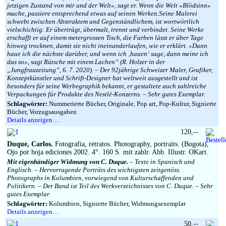
jetzigen Zustand von mir und der Welt», sagt er. Wenn die Welt «Blödsinn»
mache, passiere entsprechend etwas auf seinen Werken.Seine Malerei
schwebt zwischen Abstraktem und Gegenständlichem, ist wortwörtlich
vielschichtig: Er überträgt, übermalt, trennt und verbindet. Seine Werke
erschafft er auf einem metergrossen Tisch, die Farben lässt er über Tage
hinweg trocknen, damit sie nicht ineinanderlaufen, wie er erklärt. «Dann
haue ich die nächste darüber, und wenn ich ‚hauen‘ sage, dann meine ich
das so», sagt Rütsche mit einem Lachen“ (R. Holzer in der
„Jungfrauzeitung“, 6. 7. 2020). – Der 92jährige Schweizer Maler, Grafiker,
Konzeptkünstler und Schrift-Designer hat weltweit ausgestellt und ist
besonders für seine Werbegraphik bekannt, er gestaltete auch zahlreiche
Verpackungen für Produkte des Nestlé-Konzerns. – Sehr gutes Exemplar.
Schlagwörter:
Nummerierte Bücher, Originale, Pop art, Pop-Kultur, Signierte
Bücher, Vorzugsausgaben
Details anzeigen…
120,--
Duque, Carlos.
Fotografia, retratos. Photography, portraits. (Bogota),
Ojo por hoja ediciones 2002. 4°. 160 S. mit zahlr. Abb. Illustr. OKart.
Mit eigenhändiger Widmung von C. Duque.
– Texte in Spanisch und
Englisch. – Hervorragende Porträts des wichtigsten zeitgenöss.
Photographs in Kolumbien, vorwiegend von Kulturschaffenden und
Politikern. – Der Band ist Teil des Werkverzeichnisses von C. Duque. – Sehr
gutes Exemplar.
Schlagwörter:
Kolumbien, Signierte Bücher, Widmungsexemplar
Details anzeigen…
50,--