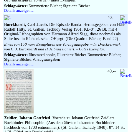
Gebrauchsspuren, sonst sehr gutes Exemplar.
Schlagwörter:
Nummerierte Bücher, Signierte Bücher
Details anzeigen…
40,--
Burckhardt, Carl Jacob.
Die Episode Randa. Herausgegeben von Hans
Rudolf Hilty. St. Gallen, Tschudy Verlag 1961. Kl.-8°. 26 Bl. mit 4
Original-Lithographien von Hermann Alfred Sigg, diese nochmals als
Suite lose in Rückenlasche. OHprgt. (Die Quadrat-Bücher, Band 22).
Eines von 150 num. Exemplaren der Vorzugsausgabe. – Im Druckvermerk
von C. J. Burckhardt und H. A. Sigg signiert. – Gutes Exemplar.
Schlagwörter:
Illustrated books, Illustrierte Bücher, Nummerierte Bücher,
Signierte Bücher, Vorzugsausgaben
Details anzeigen…
40,--
Zeidler, Johann Gottfried.
Vorrede zu Johann Gottfried Zeidlers
Buchbinder-Philosophie. (Aus dem ältesten bekannten Buchbinder-
Fachbuch von 1708 entnommen). (St. Gallen, Tschudy 1948). 8°. 14 S.,