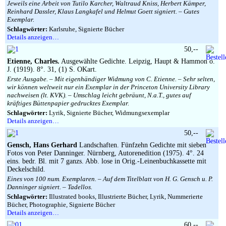
Jeweils eine Arbeit von Tutilo Karcher, Waltraud Kniss, Herbert Kämper,
Reinhard Dassler, Klaus Langkafel und Helmut Goett signiert. – Gutes
Exemplar.
Schlagwörter:
Karlsruhe, Signierte Bücher
Details anzeigen…
50,--
Etienne, Charles.
Ausgewählte Gedichte. Leipzig, Haupt & Hammon o.
J. (1919). 8°. 31, (1) S. OKart.
Erste Ausgabe. – Mit eigenhändiger Widmung von C. Etienne. – Sehr selten,
wir können weltweit nur ein Exemplar in der Princeton University Library
nachweisen (lt. KVK). – Umschlag leicht gebräunt, N.a.T., gutes auf
kräftiges Büttenpapier gedrucktes Exemplar.
Schlagwörter:
Lyrik, Signierte Bücher, Widmungsexemplar
Details anzeigen…
50,--
Gensch, Hans Gerhard
Landschaften. Fünfzehn Gedichte mit sieben
Fotos von Peter Danninger. Nürnberg, Autorenedition (1975). 4°. 24
eins. bedr. Bl. mit 7 ganzs. Abb. lose in Orig.-Leinenbuchkassette mit
Deckelschild.
Eines von 100 num. Exemplaren. – Auf dem Titelblatt von H. G. Gensch u. P.
Danninger signiert. – Tadellos.
Schlagwörter:
Illustrated books, Illustrierte Bücher, Lyrik, Nummerierte
Bücher, Photographie, Signierte Bücher
Details anzeigen…
60,--