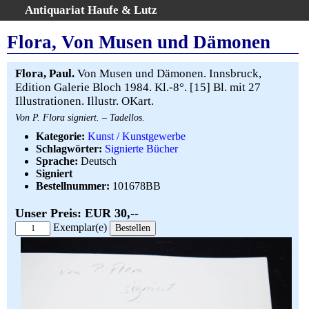
Antiquariat Haufe & Lutz
:
Volltextsuche
Flora, Von Musen und Dämonen
Home
Gesamtbestand
Flora, Paul.
Von Musen und Dämonen. Innsbruck,
Edition Galerie Bloch 1984. Kl.-8°. [15] Bl. mit 27
Erweiterte Suche
Illustrationen. Illustr. OKart.
Kategorien
Von P. Flora signiert. – Tadellos.
Schlagwörter
Kategorie:
Kunst / Kunstgewerbe
Warenkorb
Schlagwörter:
Signierte Bücher
Sprache:
Deutsch
AGB
Signiert
Widerruf
Bestellnummer:
101678BB
Über uns
Unser Preis: EUR 30,--
Aktuelle Kataloge
Exemplar(e)
Kontakt
Ankauf
Links
Impressum