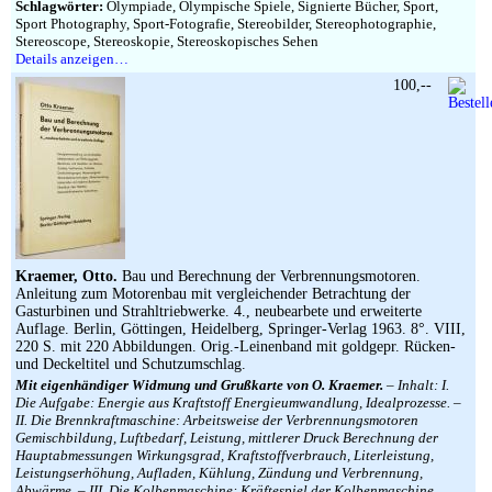
Schlagwörter:
Olympiade, Olympische Spiele, Signierte Bücher, Sport,
Sport Photography, Sport-Fotografie, Stereobilder, Stereophotographie,
Stereoscope, Stereoskopie, Stereoskopisches Sehen
Details anzeigen…
100,--
Kraemer, Otto.
Bau und Berechnung der Verbrennungsmotoren.
Anleitung zum Motorenbau mit vergleichender Betrachtung der
Gasturbinen und Strahltriebwerke. 4., neubearbete und erweiterte
Auflage. Berlin, Göttingen, Heidelberg, Springer-Verlag 1963. 8°. VIII,
220 S. mit 220 Abbildungen. Orig.-Leinenband mit goldgepr. Rücken-
und Deckeltitel und Schutzumschlag.
Mit eigenhändiger Widmung und Grußkarte von O. Kraemer.
– Inhalt: I.
Die Aufgabe: Energie aus Kraftstoff Energieumwandlung, Idealprozesse. –
II. Die Brennkraftmaschine: Arbeitsweise der Verbrennungsmotoren
Gemischbildung, Luftbedarf, Leistung, mittlerer Druck Berechnung der
Hauptabmessungen Wirkungsgrad, Kraftstoffverbrauch, Literleistung,
Leistungserhöhung, Aufladen, Kühlung, Zündung und Verbrennung,
Abwärme. – III. Die Kolbenmaschine: Kräftespiel der Kolbenmaschine,