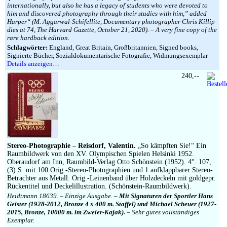
internationally, but also he has a legacy of students who were devoted to
him and discovered photography through their studies with him,” added
Harper“ (M. Aggarwal-Schifellite, Documentary photographer Chris Killip
dies at 74, The Harvard Gazette, October 21, 2020). – A very fine copy of the
rare hardback edition.
Schlagwörter:
England, Great Britain, Großbritannien, Signed books,
Signierte Bücher, Sozialdokumentarische Fotografie, Widmungsexemplar
Details anzeigen…
240,--
Stereo-Photographie – Reisdorf, Valentin.
„So kämpften Sie!“ Ein
Raumbildwerk von den XV. Olympischen Spielen Helsinki 1952.
Oberaudorf am Inn, Raumbild-Verlag Otto Schönstein (1952). 4°. 107,
(3) S. mit 100 Orig.-Stereo-Photographien und 1 aufklappbarer Stereo-
Betrachter aus Metall. Orig.-Leinenband über Holzdeckeln mit goldgepr.
Rückentitel und Deckelillustration. (Schönstein-Raumbildwerk).
Heidtmann 18639. – Einzige Ausgabe. –
Mit Signaturen der Sportler Hans
Geister (1928-2012, Bronze 4 x 400 m. Staffel) und Michael Scheuer (1927-
2015, Bronze, 10000 m. im Zweier-Kajak).
– Sehr gutes vollständiges
Exemplar.