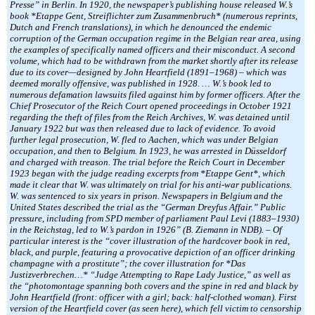
Presse” in Berlin. In 1920, the newspaper’s publishing house released W.’s
book *Etappe Gent, Streiflichter zum Zusammenbruch* (numerous reprints,
Dutch and French translations), in which he denounced the endemic
corruption of the German occupation regime in the Belgian rear area, using
the examples of specifically named officers and their misconduct. A second
volume, which had to be withdrawn from the market shortly after its release
due to its cover—designed by John Heartfield (1891–1968) – which was
deemed morally offensive, was published in 1928. … W.’s book led to
numerous defamation lawsuits filed against him by former officers. After the
Chief Prosecutor of the Reich Court opened proceedings in October 1921
regarding the theft of files from the Reich Archives, W. was detained until
January 1922 but was then released due to lack of evidence. To avoid
further legal prosecution, W. fled to Aachen, which was under Belgian
occupation, and then to Belgium. In 1923, he was arrested in Düsseldorf
and charged with treason. The trial before the Reich Court in December
1923 began with the judge reading excerpts from *Etappe Gent*, which
made it clear that W. was ultimately on trial for his anti-war publications.
W. was sentenced to six years in prison. Newspapers in Belgium and the
United States described the trial as the “German Dreyfus Affair.” Public
pressure, including from SPD member of parliament Paul Levi (1883–1930)
in the Reichstag, led to W.’s pardon in 1926” (B. Ziemann in NDB). – Of
particular interest is the “cover illustration of the hardcover book in red,
black, and purple, featuring a provocative depiction of an officer drinking
champagne with a prostitute”; the cover illustration for *Das
Justizverbrechen…* “Judge Attempting to Rape Lady Justice,” as well as
the “photomontage spanning both covers and the spine in red and black by
John Heartfield (front: officer with a girl; back: half-clothed woman). First
version of the Heartfield cover (as seen here), which fell victim to censorship