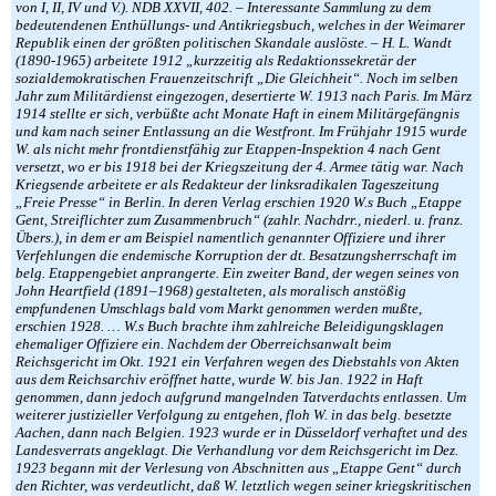
von I, II, IV und V.). NDB XXVII, 402. – Interessante Sammlung zu dem
bedeutendenen Enthüllungs- und Antikriegsbuch, welches in der Weimarer
Republik einen der größten politischen Skandale auslöste. – H. L. Wandt
(1890-1965) arbeitete 1912 „kurzzeitig als Redaktionssekretär der
sozialdemokratischen Frauenzeitschrift „Die Gleichheit“. Noch im selben
Jahr zum Militärdienst eingezogen, desertierte W. 1913 nach Paris. Im März
1914 stellte er sich, verbüßte acht Monate Haft in einem Militärgefängnis
und kam nach seiner Entlassung an die Westfront. Im Frühjahr 1915 wurde
W. als nicht mehr frontdienstfähig zur Etappen-Inspektion 4 nach Gent
versetzt, wo er bis 1918 bei der Kriegszeitung der 4. Armee tätig war. Nach
Kriegsende arbeitete er als Redakteur der linksradikalen Tageszeitung
„Freie Presse“ in Berlin. In deren Verlag erschien 1920 W.s Buch „Etappe
Gent, Streiflichter zum Zusammenbruch“ (zahlr. Nachdrr., niederl. u. franz.
Übers.), in dem er am Beispiel namentlich genannter Offiziere und ihrer
Verfehlungen die endemische Korruption der dt. Besatzungsherrschaft im
belg. Etappengebiet anprangerte. Ein zweiter Band, der wegen seines von
John Heartfield (1891–1968) gestalteten, als moralisch anstößig
empfundenen Umschlags bald vom Markt genommen werden mußte,
erschien 1928. … W.s Buch brachte ihm zahlreiche Beleidigungsklagen
ehemaliger Offiziere ein. Nachdem der Oberreichsanwalt beim
Reichsgericht im Okt. 1921 ein Verfahren wegen des Diebstahls von Akten
aus dem Reichsarchiv eröffnet hatte, wurde W. bis Jan. 1922 in Haft
genommen, dann jedoch aufgrund mangelnden Tatverdachts entlassen. Um
weiterer justizieller Verfolgung zu entgehen, floh W. in das belg. besetzte
Aachen, dann nach Belgien. 1923 wurde er in Düsseldorf verhaftet und des
Landesverrats angeklagt. Die Verhandlung vor dem Reichsgericht im Dez.
1923 begann mit der Verlesung von Abschnitten aus „Etappe Gent“ durch
den Richter, was verdeutlicht, daß W. letztlich wegen seiner kriegskritischen