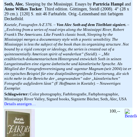
Soth, Alec.
Sleeping by the Mississippi. Essays by
Partricia Hampl
and
Anne Wilkes Tucker
. Third edition. Göttingen, Steidl (2008). 4° (28 x
29 cm.). [120] S. mit 46 Farbtafeln. Orig.-Leinenband mit farbigem
Deckelbild.
Koetzle, Fotografen A-Z 376. –
Von Alec Soth auf dem Titelblatt signiert.
–
„Evolving from a series of road trips along the Mississippi River, Robert
Frank’s The Americans. Like Frank’s classic book, Sleeping by the
Mississippi merges a documentary style with a poetic sensibility. The
Mississippi is less the subject of the book than its organizing structure. Not
bound by a rigid concept or ideology, the series is created out of a
quintessentially American spirit of wanderlust“ (Steidl). – „Mit
erzählerisch-dokumentarischem Hintergrund entwickelt Soth in seinen
Langzeitstudien eine eigene ästhetische und künstlerische Sprache. Als
Mitglied der Fotografenvereinigung und -agentur Magnum (seit 2004) ist er
ein typisches Beispiel für eine disziplinübergreifende Erweiterung, die sich
nicht mehr in die Bereiche der „angewandten“ oder „künstlerischen“
Fotografie aufgliedern lässt“ (F. Hoffmann in Koetzle). – Neuwertiges
Exemplar.
Schlagwörter:
Color photography, Farbfotografie, Farbphotographie,
Mississippi River Valley, Signed books, Signierte Bücher, Soth, Alec, USA
Details anzeigen…
100,--