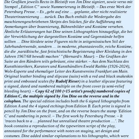
Die Grafiken jeweils Recto in Bleistift von Jim Dine signiert, sowie verso mit
Stempel „Edition C“ sowie Nummerierung in Bleistift. – Das erste Werk der
Petersburg Presse. – Es „geht auf eine … geplante, aber nicht realisierte
Theaterinszenierung … zurück. Das Buch enthält die Wiedergabe des
maschienengeschriebenen Skripts des Stückes, für die Aufführung mit
Anmerkungen über Inszenierung, Bühnenbilder und Kostüme versehen.
Ähnliche Erläuterungen hat Dine seinen Lithographien hinzugefügt, die bei
der Verwirklichung der dargestellten Kostüme und Gegenstände helfen
sollten … Dine kleidete seine Figuren nicht in zeitgenössischen Stil der
Jahrhundertwende, sondern … in moderne, phantasievolle, reiche Kostüme,
die die ‚narzißtische, fast fetischistische Begeisterung über Kleidung in den
Jahren 1967/68 bewußt machen‘ ″ (Hernard/v. Maur). – Die Grafiken der
Suite an den Rändern teils gebräunt, eine stärker. – Aus dem Nachlass des
Kunsthistorikers, Kurators und Kunsthändlers Ewald Rathke (1926-2024),
Wols-Experte und ehemaliger Leiter des Kunstvereins Frankfurt am Main.
Original leather binding and slipcase (suite) with a red and black snakeskin
print and embossed scales (by
Rudolf Rieser
) in a leather slipcase featuring
a signed, dated and numbered multiple on the front cover (a semi-relief
bleeding heart). –
Copy 62 of 100 (+15 artist’s proofs) numbered copies of
Edition C, the multiple signed by Jim Dine on the reverse and in the
colophon.
The special edition includes both the 6 signed lithographs from
Edition A and the 4 signed etchings from Edition B. Each print is signed in
pencil by Jim Dine on the front, and on the reverse bears the stamp ‘Edition
C’ and numbering in pencil. – The first work by Petersburg Presse. – It
‘traces back to a … planned but unrealised theatre production …’. The
book contains a reproduction of the typewritten script of the play,
annotated for the performance with notes on staging, set design and
costumes. Dine added similar explanations to his lithographs, which were