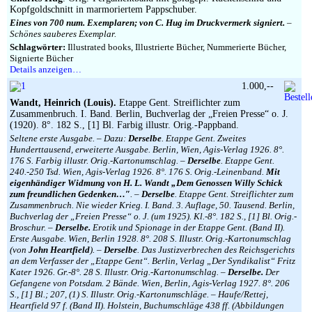
Kopfgoldschnitt in marmoriertem Pappschuber.
Eines von 700 num. Exemplaren; von C. Hug im Druckvermerk signiert.
–
Schönes sauberes Exemplar.
Schlagwörter:
Illustrated books, Illustrierte Bücher, Nummerierte Bücher,
Signierte Bücher
Details anzeigen…
1.000,--
Wandt, Heinrich (Louis).
Etappe Gent. Streiflichter zum
Zusammenbruch. I. Band. Berlin, Buchverlag der „Freien Presse“ o. J.
(1920). 8°. 182 S., [1] Bl. Farbig illustr. Orig.-Pappband.
Seltene erste Ausgabe. – Dazu:
Derselbe
. Etappe Gent. Zweites
Hunderttausend, erweiterte Ausgabe. Berlin, Wien, Agis-Verlag 1926. 8°.
176 S. Farbig illustr. Orig.-Kartonumschlag. –
Derselbe
. Etappe Gent.
240.-250 Tsd. Wien, Agis-Verlag 1926. 8°. 176 S. Orig.-Leinenband.
Mit
eigenhändiger Widmung von H. L. Wandt „Dem Genossen Willy Schick
zum freundlichen Gedenken…″
. –
Derselbe
. Etappe Gent. Streiflichter zum
Zusammenbruch. Nie wieder Krieg. I. Band. 3. Auflage, 50. Tausend. Berlin,
Buchverlag der „Freien Presse“ o. J. (um 1925). Kl.-8°. 182 S., [1] Bl. Orig.-
Broschur. –
Derselbe.
Erotik und Spionage in der Etappe Gent. (Band II).
Erste Ausgabe. Wien, Berlin 1928. 8°. 208 S. Illustr. Orig.-Kartonumschlag
(von
John Heartfield
). –
Derselbe
. Das Justizverbrechen des Reichsgerichts
an dem Verfasser der „Etappe Gent“. Berlin, Verlag „Der Syndikalist“ Fritz
Kater 1926. Gr.-8°. 28 S. Illustr. Orig.-Kartonumschlag. –
Derselbe.
Der
Gefangene von Potsdam. 2 Bände. Wien, Berlin, Agis-Verlag 1927. 8°. 206
S., [1] Bl.; 207, (1) S. Illustr. Orig.-Kartonumschläge. – Haufe/Rettej,
Heartfield 97 f. (Band II). Holstein, Buchumschläge 438 ff. (Abbildungen