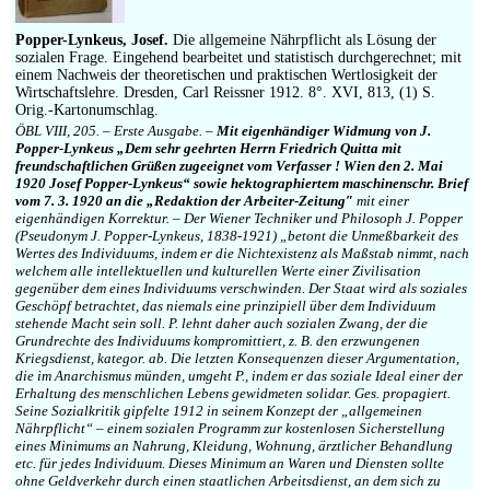
Popper-Lynkeus, Josef.
Die allgemeine Nährpflicht als Lösung der
sozialen Frage. Eingehend bearbeitet und statistisch durchgerechnet; mit
einem Nachweis der theoretischen und praktischen Wertlosigkeit der
Wirtschaftslehre. Dresden, Carl Reissner 1912. 8°. XVI, 813, (1) S.
Orig.-Kartonumschlag.
ÖBL VIII, 205. – Erste Ausgabe. –
Mit eigenhändiger Widmung von J.
Popper-Lynkeus „Dem sehr geehrten Herrn Friedrich Quitta mit
freundschaftlichen Grüßen zugeeignet vom Verfasser ! Wien den 2. Mai
1920 Josef Popper-Lynkeus“ sowie hektographiertem maschinenschr. Brief
vom 7. 3. 1920 an die „Redaktion der Arbeiter-Zeitung″
mit einer
eigenhändigen Korrektur. – Der Wiener Techniker und Philosoph J. Popper
(Pseudonym J. Popper-Lynkeus, 1838-1921) „betont die Unmeßbarkeit des
Wertes des Individuums, indem er die Nichtexistenz als Maßstab nimmt, nach
welchem alle intellektuellen und kulturellen Werte einer Zivilisation
gegenüber dem eines Individuums verschwinden. Der Staat wird als soziales
Geschöpf betrachtet, das niemals eine prinzipiell über dem Individuum
stehende Macht sein soll. P. lehnt daher auch sozialen Zwang, der die
Grundrechte des Individuums kompromittiert, z. B. den erzwungenen
Kriegsdienst, kategor. ab. Die letzten Konsequenzen dieser Argumentation,
die im Anarchismus münden, umgeht P., indem er das soziale Ideal einer der
Erhaltung des menschlichen Lebens gewidmeten solidar. Ges. propagiert.
Seine Sozialkritik gipfelte 1912 in seinem Konzept der „allgemeinen
Nährpflicht“ – einem sozialen Programm zur kostenlosen Sicherstellung
eines Minimums an Nahrung, Kleidung, Wohnung, ärztlicher Behandlung
etc. für jedes Individuum. Dieses Minimum an Waren und Diensten sollte
ohne Geldverkehr durch einen staatlichen Arbeitsdienst, an dem sich zu