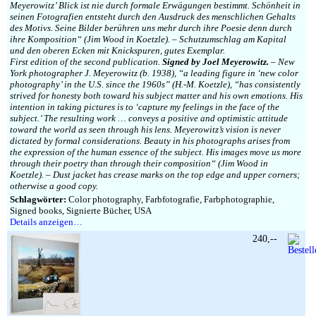
Meyerowitz’ Blick ist nie durch formale Erwägungen bestimmt. Schönheit in
seinen Fotografien entsteht durch den Ausdruck des menschlichen Gehalts
des Motivs. Seine Bilder berühren uns mehr durch ihre Poesie denn durch
ihre Komposition“ (Jim Wood in Koetzle). – Schutzumschlag am Kapital
und den oberen Ecken mit Knickspuren, gutes Exemplar.
First edition of the second publication.
Signed by Joel Meyerowitz.
– New
York photographer J. Meyerowitz (b. 1938), “a leading figure in ‘new color
photography’ in the U.S. since the 1960s” (H.-M. Koetzle), “has consistently
strived for honesty both toward his subject matter and his own emotions. His
intention in taking pictures is to ‘capture my feelings in the face of the
subject.’ The resulting work … conveys a positive and optimistic attitude
toward the world as seen through his lens. Meyerowitz’s vision is never
dictated by formal considerations. Beauty in his photographs arises from
the expression of the human essence of the subject. His images move us more
through their poetry than through their composition“ (Jim Wood in
Koetzle). – Dust jacket has crease marks on the top edge and upper corners;
otherwise a good copy.
Schlagwörter:
Color photography, Farbfotografie, Farbphotographie,
Signed books, Signierte Bücher, USA
Details anzeigen…
240,--