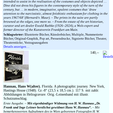
intended to assist in the realisation of the costumes and objects depicted …
Dine did not dress his figures in the contemporary style of the turn of the
century, but … in modern, imaginative, opulent costumes that ‘draw
attention to the narcissistic, almost fetishistic enthusiasm for clothing in the
years 1967/68’ (Hernard/v. Maur). – The prints in the suite are partly
browned at the edges, one more so. – From the estate of the art historian,
curator and art dealer Ewald Rathke (1926–2024), a Wols expert and
former director of the Kunstverein Frankfurt am Main.
Schlagwörter:
Illustrierte Bücher, Künslerbücher, Multiple, Nummerierte
Bücher, Original-Graphik, Pop art, Pressendrucke, Signierte Bücher, Theater,
Theaterstücke, Vorzugsausgaben
Details anzeigen…
140,--
Hannau, Hans W(alter).
Florida. A photographic journey. New York,
Hastings House (1948). Gr.-8° (23,5 x 18,5 cm.). 117 S. mit zahlr.
Abbildungen in Heliogravure. Orig.-Leinenband mit illustr.
Schutzumschlag.
Erste Ausgabe. –
Mit eigenhändiger Widmung von H. W. Hannau „Dr.
Frank und Inge Leitner herzlichst gewidmet Hans W. Hannau“.
– Mit
bemerkenswerten Aufnahmen des in Wien geborenen Fotografen H. W.