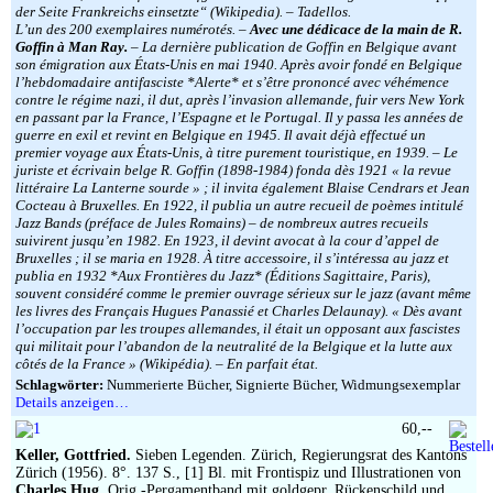
der Seite Frankreichs einsetzte“ (Wikipedia). – Tadellos.
L’un des 200 exemplaires numérotés. –
Avec une dédicace de la main de R.
Goffin à Man Ray.
– La dernière publication de Goffin en Belgique avant
son émigration aux États-Unis en mai 1940. Après avoir fondé en Belgique
l’hebdomadaire antifasciste *Alerte* et s’être prononcé avec véhémence
contre le régime nazi, il dut, après l’invasion allemande, fuir vers New York
en passant par la France, l’Espagne et le Portugal. Il y passa les années de
guerre en exil et revint en Belgique en 1945. Il avait déjà effectué un
premier voyage aux États-Unis, à titre purement touristique, en 1939. – Le
juriste et écrivain belge R. Goffin (1898-1984) fonda dès 1921 « la revue
littéraire La Lanterne sourde » ; il invita également Blaise Cendrars et Jean
Cocteau à Bruxelles. En 1922, il publia un autre recueil de poèmes intitulé
Jazz Bands (préface de Jules Romains) – de nombreux autres recueils
suivirent jusqu’en 1982. En 1923, il devint avocat à la cour d’appel de
Bruxelles ; il se maria en 1928. À titre accessoire, il s’intéressa au jazz et
publia en 1932 *Aux Frontières du Jazz* (Éditions Sagittaire, Paris),
souvent considéré comme le premier ouvrage sérieux sur le jazz (avant même
les livres des Français Hugues Panassié et Charles Delaunay). « Dès avant
l’occupation par les troupes allemandes, il était un opposant aux fascistes
qui militait pour l’abandon de la neutralité de la Belgique et la lutte aux
côtés de la France » (Wikipédia). – En parfait état.
Schlagwörter:
Nummerierte Bücher, Signierte Bücher, Widmungsexemplar
Details anzeigen…
60,--
Keller, Gottfried.
Sieben Legenden. Zürich, Regierungsrat des Kantons
Zürich (1956). 8°. 137 S., [1] Bl. mit Frontispiz und Illustrationen von
Charles Hug
. Orig.-Pergamentband mit goldgepr. Rückenschild und