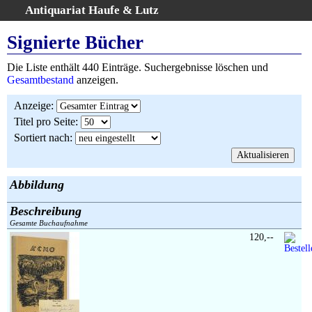
Antiquariat Haufe & Lutz
:
Volltextsuche
Signierte Bücher
Home
Die Liste enthält 440 Einträge. Suchergebnisse löschen und
Gesamtbestand
Gesamtbestand
anzeigen.
Erweiterte Suche
Anzeige
:
Kategorien
Titel pro Seite
:
Schlagwörter
Sortiert nach
:
Suchergebnisse
Warenkorb
AGB
Abbildung
Widerruf
Beschreibung
Über uns
Gesamte Buchaufnahme
Aktuelle Kataloge
120,--
Kontakt
Ankauf
Links