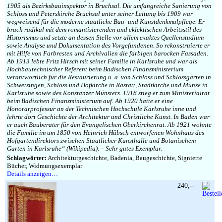
1905 als Bezirksbauinspektor in Bruchsal. Die umfangreiche Sanierung von
Schloss und Peterskirche Bruchsal unter seiner Leitung bis 1909 war
wegweisend für die moderne staatliche Bau- und Kunstdenkmalpflege. Er
brach radikal mit dem romantisierenden und eklektischen Arbeitsstil des
Historismus und setzte an dessen Stelle vor allem exaktes Quellenstudium
sowie Analyse und Dokumentation des Vorgefundenen. So rekonstruierte er
mit Hilfe von Farbresten und Archivalien die farbigen barocken Fassaden.
Ab 1913 lebte Fritz Hirsch mit seiner Familie in Karlsruhe und war als
Hochbautechnischer Referent beim Badischen Finanzministerium
verantwortlich für die Restaurierung u. a. von Schloss und Schlossgarten in
Schwetzingen, Schloss und Hofkirche in Rastatt, Stadtkirche und Münze in
Karlsruhe sowie des Konstanzer Münsters. 1918 stieg er zum Ministerialrat
beim Badischen Finanzministerium auf. Ab 1920 hatte er eine
Honorarprofessur an der Technischen Hochschule Karlsruhe inne und
lehrte dort Geschichte der Architektur und Christliche Kunst. In Baden war
er auch Bauberater für den Evangelischen Oberkirchenrat. Ab 1921 wohnte
die Familie im um 1850 von Heinrich Hübsch entworfenen Wohnhaus des
Hofgartendirektors zwischen Staatlicher Kunsthalle und Botanischem
Garten in Karlsruhe“ (Wikipedia). – Sehr gutes Exemplar.
Schlagwörter:
Architekturgeschichte, Badenia, Baugeschichte, Signierte
Bücher, Widmungsexemplar
Details anzeigen…
240,--