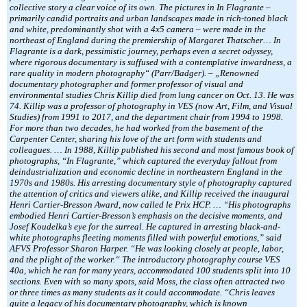
collective story a clear voice of its own. The pictures in In Flagrante –
primarily candid portraits and urban landscapes made in rich-toned black
and white, predominantly shot with a 4x5 camera – were made in the
northeast of England during the premiership of Margaret Thatscher… In
Flagrante is a dark, pessimistic journey, perhaps even a secret odyssey,
where rigorous documentary is suffused with a contemplative inwardness, a
rare quality in modern photography“ (Parr/Badger). – „Renowned
documentary photographer and former professor of visual and
environmental studies Chris Killip died from lung cancer on Oct. 13. He was
74. Killip was a professor of photography in VES (now Art, Film, and Visual
Studies) from 1991 to 2017, and the department chair from 1994 to 1998.
For more than two decades, he had worked from the basement of the
Carpenter Center, sharing his love of the art form with students and
colleagues. … In 1988, Killip published his second and most famous book of
photographs, “In Flagrante,” which captured the everyday fallout from
deindustrialization and economic decline in northeastern England in the
1970s and 1980s. His arresting documentary style of photography captured
the attention of critics and viewers alike, and Killip received the inaugural
Henri Cartier-Bresson Award, now called le Prix HCP. … “His photographs
embodied Henri Cartier-Bresson’s emphasis on the decisive moments, and
Josef Koudelka’s eye for the surreal. He captured in arresting black-and-
white photographs fleeting moments filled with powerful emotions,” said
AFVS Professor Sharon Harper. “He was looking closely at people, labor,
and the plight of the worker.“ The introductory photography course VES
40a, which he ran for many years, accommodated 100 students split into 10
sections. Even with so many spots, said Moss, the class often attracted two
or three times as many students as it could accommodate. “Chris leaves
quite a legacy of his documentary photography, which is known