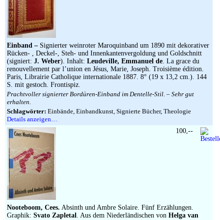
Einband –
Signierter weinroter Maroquinband um 1890 mit dekorativer
Rücken- , Deckel-, Steh- und Innenkantenvergoldung und Goldschnitt
(signiert:
J. Weber
). Inhalt:
Leudeville, Emmanuel de
. La grace du
renouvellement par l’union en Jésus, Marie, Joseph. Troisième édition.
Paris, Librairie Catholique internationale 1887. 8° (19 x 13,2 cm.). 144
S. mit gestoch. Frontispiz.
Prachtvoller signierter Bordüren-Einband im Dentelle-Stil. – Sehr gut
erhalten.
Schlagwörter:
Einbände, Einbandkunst, Signierte Bücher, Theologie
Details anzeigen…
100,--
Nooteboom, Cees.
Absinth und Ambre Solaire. Fünf Erzählungen.
Graphik:
Svato Zapletal
. Aus dem Niederländischen von
Helga van