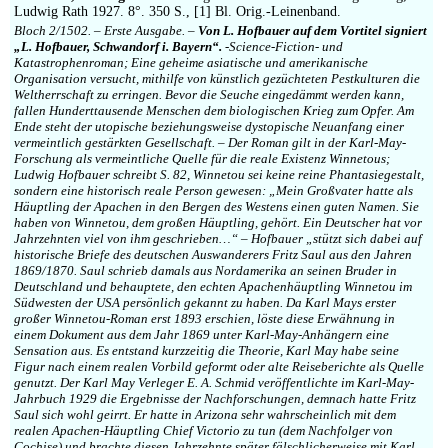
Ludwig Rath 1927. 8°. 350 S., [1] Bl. Orig.-Leinenband.
Bloch 2/1502. – Erste Ausgabe. –
Von L. Hofbauer auf dem Vortitel signiert
„L. Hofbauer, Schwandorf i. Bayern“.
-Science-Fiction- und
Katastrophenroman; Eine geheime asiatische und amerikanische
Organisation versucht, mithilfe von künstlich gezüchteten Pestkulturen die
Weltherrschaft zu erringen. Bevor die Seuche eingedämmt werden kann,
fallen Hunderttausende Menschen dem biologischen Krieg zum Opfer. Am
Ende steht der utopische beziehungsweise dystopische Neuanfang einer
vermeintlich gestärkten Gesellschaft. – Der Roman gilt in der Karl-May-
Forschung als vermeintliche Quelle für die reale Existenz Winnetous;
Ludwig Hofbauer schreibt S. 82, Winnetou sei keine reine Phantasiegestalt,
sondern eine historisch reale Person gewesen: „Mein Großvater hatte als
Häuptling der Apachen in den Bergen des Westens einen guten Namen. Sie
haben von Winnetou, dem großen Häuptling, gehört. Ein Deutscher hat vor
Jahrzehnten viel von ihm geschrieben…“ – Hofbauer „stützt sich dabei auf
historische Briefe des deutschen Auswanderers Fritz Saul aus den Jahren
1869/1870. Saul schrieb damals aus Nordamerika an seinen Bruder in
Deutschland und behauptete, den echten Apachenhäuptling Winnetou im
Südwesten der USA persönlich gekannt zu haben. Da Karl Mays erster
großer Winnetou-Roman erst 1893 erschien, löste diese Erwähnung in
einem Dokument aus dem Jahr 1869 unter Karl-May-Anhängern eine
Sensation aus. Es entstand kurzzeitig die Theorie, Karl May habe seine
Figur nach einem realen Vorbild geformt oder alte Reiseberichte als Quelle
genutzt. Der Karl May Verleger E. A. Schmid veröffentlichte im Karl-May-
Jahrbuch 1929 die Ergebnisse der Nachforschungen, demnach hatte Fritz
Saul sich wohl geirrt. Er hatte in Arizona sehr wahrscheinlich mit dem
realen Apachen-Häuptling Chief Victorio zu tun (dem Nachfolger von
Cochise) und brachte diesen Jahrzehnte später fälschlicherweise mit Karl