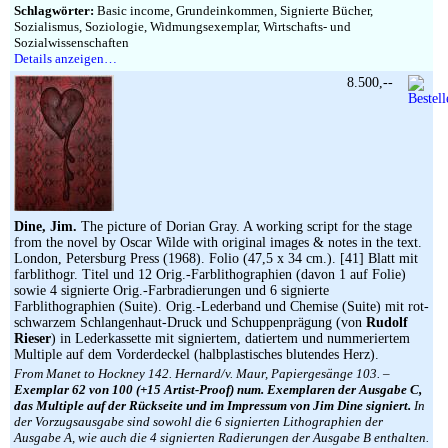
Schlagwörter:
Basic income, Grundeinkommen, Signierte Bücher,
Sozialismus, Soziologie, Widmungsexemplar, Wirtschafts- und
Sozialwissenschaften
Details anzeigen…
8.500,--
Dine, Jim.
The picture of Dorian Gray. A working script for the stage
from the novel by Oscar Wilde with original images & notes in the text.
London, Petersburg Press (1968). Folio (47,5 x 34 cm.). [41] Blatt mit
farblithogr. Titel und 12 Orig.-Farblithographien (davon 1 auf Folie)
sowie 4 signierte Orig.-Farbradierungen und 6 signierte
Farblithographien (Suite). Orig.-Lederband und Chemise (Suite) mit rot-
schwarzem Schlangenhaut-Druck und Schuppenprägung (von
Rudolf
Rieser
) in Lederkassette mit signiertem, datiertem und nummeriertem
Multiple auf dem Vorderdeckel (halbplastisches blutendes Herz).
From Manet to Hockney 142. Hernard/v. Maur, Papiergesänge 103. –
Exemplar 62 von 100 (+15 Artist-Proof) num. Exemplaren der Ausgabe C,
das Multiple auf der Rückseite und im Impressum von Jim Dine signiert.
In
der Vorzugsausgabe sind sowohl die 6 signierten Lithographien der
Ausgabe A, wie auch die 4 signierten Radierungen der Ausgabe B enthalten.