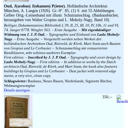
Oud, J(acobus) J(ohannes) P(ieter).
Holländische Architektur.
München, A. Langen (1926). Gr.-8°. 85, (1) S. mit 55 Abbildungen.
Gelber Orig.-Leinenband mit illustr. Schutzumschlag. (Bauhausbücher,
herausgeben von Walter Gropius und L. Moholy-Nagy, Band 10).
Bolliger, Dokumentations Bibliothek I, 39, II, 25, III, 10, IV, 10h, 11 und VI,
74. Jaeger 0778. Wingler 563. – Erste Ausgabe. –
Mit eigenhändiger
Widmung von J. J. P. Oud.
– Typographie und Einband von
Lazlo Moholy-
Nagy
. – Erste Ausgabe. – Vorgestellt werden neben Werken der
holländischen Architekten Oud, Rietveld, de Klerk, Mart Stam auch Bauten
von Gropius und Le Corbusier. – Schutzumschlag mit restaurierten
Randläsuren, sehr schönes sauberes Exemplar.
First edition. –
Inscribed by J. J. P. Oud.
– Typography and cover design by
Lazlo Moholy-Nagy
. – First edition. – In addition to works by the Dutch
architects Oud, Rietveld, de Klerk, and Mart Stam, the book also features
buildings by Gropius and Le Corbusier. – Dust jacket with restored edge
stains; a very nice, clean copy.
Schlagwörter:
Bauhaus, Neues Bauen, Niederlande, Signierte Bücher,
Widmungsexemplar
Details anzeigen…
350,--