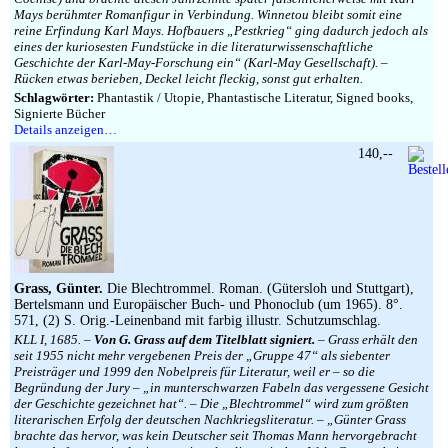
Mays berühmter Romanfigur in Verbindung. Winnetou bleibt somit eine
reine Erfindung Karl Mays. Hofbauers „Pestkrieg“ ging dadurch jedoch als
eines der kuriosesten Fundstücke in die literaturwissenschaftliche
Geschichte der Karl-May-Forschung ein“ (Karl-May Gesellschaft). –
Rücken etwas berieben, Deckel leicht fleckig, sonst gut erhalten.
Schlagwörter:
Phantastik / Utopie, Phantastische Literatur, Signed books,
Signierte Bücher
Details anzeigen…
140,--
Grass, Günter.
Die Blechtrommel. Roman. (Gütersloh und Stuttgart),
Bertelsmann und Europäischer Buch- und Phonoclub (um 1965). 8°.
571, (2) S. Orig.-Leinenband mit farbig illustr. Schutzumschlag.
KLL I, 1685. –
Von G. Grass auf dem Titelblatt signiert.
– Grass erhält den
seit 1955 nicht mehr vergebenen Preis der „Gruppe 47“ als siebenter
Preisträger und 1999 den Nobelpreis für Literatur, weil er – so die
Begründung der Jury – „in munterschwarzen Fabeln das vergessene Gesicht
der Geschichte gezeichnet hat“. – Die „Blechtrommel“ wird zum größten
literarischen Erfolg der deutschen Nachkriegsliteratur. – „Günter Grass
brachte das hervor, was kein Deutscher seit Thomas Mann hervorgebracht