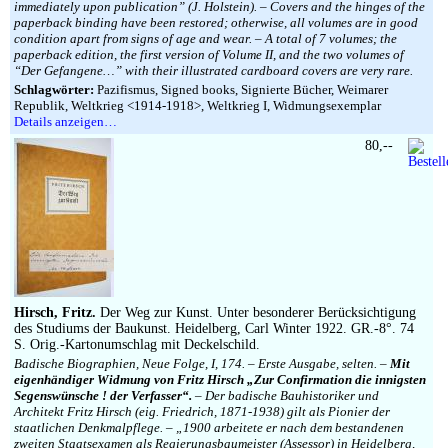
immediately upon publication” (J. Holstein). – Covers and the hinges of the
paperback binding have been restored; otherwise, all volumes are in good
condition apart from signs of age and wear. – A total of 7 volumes; the
paperback edition, the first version of Volume II, and the two volumes of
“Der Gefangene…” with their illustrated cardboard covers are very rare.
Schlagwörter:
Pazifismus, Signed books, Signierte Bücher, Weimarer
Republik, Weltkrieg <1914-1918>, Weltkrieg I, Widmungsexemplar
Details anzeigen…
80,--
Hirsch, Fritz.
Der Weg zur Kunst. Unter besonderer Berücksichtigung
des Studiums der Baukunst. Heidelberg, Carl Winter 1922. GR.-8°. 74
S. Orig.-Kartonumschlag mit Deckelschild.
Badische Biographien, Neue Folge, I, 174. – Erste Ausgabe, selten. –
Mit
eigenhändiger Widmung von Fritz Hirsch „Zur Confirmation die innigsten
Segenswünsche ! der Verfasser“.
– Der badische Bauhistoriker und
Architekt Fritz Hirsch (eig. Friedrich, 1871-1938) gilt als Pionier der
staatlichen Denkmalpflege. – „1900 arbeitete er nach dem bestandenen
zweiten Staatsexamen als Regierungsbaumeister (Assessor) in Heidelberg,