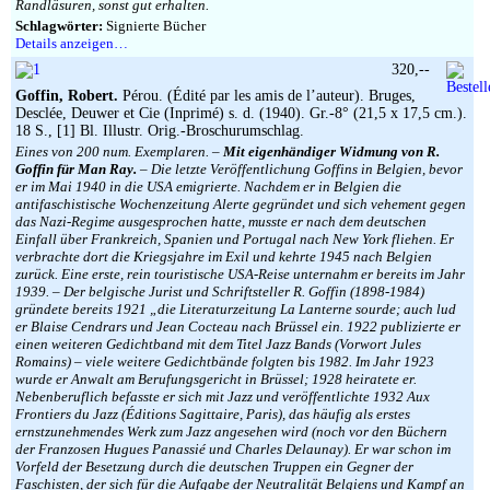
Randläsuren, sonst gut erhalten.
Schlagwörter:
Signierte Bücher
Details anzeigen…
320,--
Goffin, Robert.
Pérou. (Édité par les amis de l’auteur). Bruges,
Desclée, Deuwer et Cie (Inprimé) s. d. (1940). Gr.-8° (21,5 x 17,5 cm.).
18 S., [1] Bl. Illustr. Orig.-Broschurumschlag.
Eines von 200 num. Exemplaren. –
Mit eigenhändiger Widmung von R.
Goffin für Man Ray.
– Die letzte Veröffentlichung Goffins in Belgien, bevor
er im Mai 1940 in die USA emigrierte. Nachdem er in Belgien die
antifaschistische Wochenzeitung Alerte gegründet und sich vehement gegen
das Nazi-Regime ausgesprochen hatte, musste er nach dem deutschen
Einfall über Frankreich, Spanien und Portugal nach New York fliehen. Er
verbrachte dort die Kriegsjahre im Exil und kehrte 1945 nach Belgien
zurück. Eine erste, rein touristische USA-Reise unternahm er bereits im Jahr
1939. – Der belgische Jurist und Schriftsteller R. Goffin (1898-1984)
gründete bereits 1921 „die Literaturzeitung La Lanterne sourde; auch lud
er Blaise Cendrars und Jean Cocteau nach Brüssel ein. 1922 publizierte er
einen weiteren Gedichtband mit dem Titel Jazz Bands (Vorwort Jules
Romains) – viele weitere Gedichtbände folgten bis 1982. Im Jahr 1923
wurde er Anwalt am Berufungsgericht in Brüssel; 1928 heiratete er.
Nebenberuflich befasste er sich mit Jazz und veröffentlichte 1932 Aux
Frontiers du Jazz (Éditions Sagittaire, Paris), das häufig als erstes
ernstzunehmendes Werk zum Jazz angesehen wird (noch vor den Büchern
der Franzosen Hugues Panassié und Charles Delaunay). Er war schon im
Vorfeld der Besetzung durch die deutschen Truppen ein Gegner der
Faschisten, der sich für die Aufgabe der Neutralität Belgiens und Kampf an