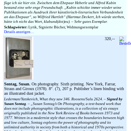
füge ich sie hier ein. Zwischen dem Ehepaar Heberle und Alfred Kubin
bestand eine sehr enge Freundschaft. „Kubin schickte immer wie­der seine
Publikationen als Ausdruck ihrer künst­lerisch-literarischen Verbundenheit
an das Ehe­paar“, so Wilfried Hartleb“ (Hartmut Deckert, Ich würde sterben,
hätte ich nicht das Wort, klabund(dot)eu). – Sehr gutes Exemplar.
Schlagwörter:
Lyrik, Signierte Bücher, Widmungsexemplar
Details anzeigen…
320,--
Sontag, Susan.
On photography. Sixth printing. New York, Farrar,
Straus and Giroux (1978). 8°. (7), 207 p. Publisher’s linen binding with
an illustrated dust jacket.
Lederman/Yatskevich, What they saw 346. Roosens/Salu 2624. –
Signed by
Susan Sontag
. – „Susan Sontag’s On Photography, a text-based work that
does not include photographic illustrations, is a collection of six essays
originally published in the New York Review of Books between 1973 and
1977. Written in a modernist style that crosses the boundaries between high
and low culture, Sontag explores the power of photography and its
unlimited authority in society from both a historical and 1970s perspective.