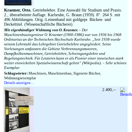
Kraemer, Otto.
Getriebelehre. Eine Auswahl für Studium und Praxis.
2., überarbeitete Auflage. Karlsruhe, G. Braun (1959). 8°. 264 S. mit
496 Abbildungen. Orig.-Leinenband mit goldgepr. Rücken- und
Deckeltitel. (Wissenschaftliche Bücherei).
Mit eigenhändiger Widmung von O. Kraemer.
– Der
Maschinenbauingenieur O. Kraemer (1900-1986) war von 1936 bis 1968
Ordinarius an der Technischen Hochschule Karlsruhe. „Seit 1938 wurde
seinem Lehrstuhl das Lehrgebiet Getriebelehre angegliedert. Seine
Vorlesungen umfassten die Gebiete Verbrennungsmotoren,
Dampfkolbenmaschinen, Getriebelehre, Schwingungslehre und
Regelungstechnik. Für Letzteres kann er als Pionier einer inzwischen stark
weiter entwickelten Spezialwissenschaft gelten“ (Wikipedia). – Sehr schönes
Exemplar.
Schlagwörter:
Maschinen, Maschinenbau, Signierte Bücher,
Widmungsexemplar
Details anzeigen…
2.400,--