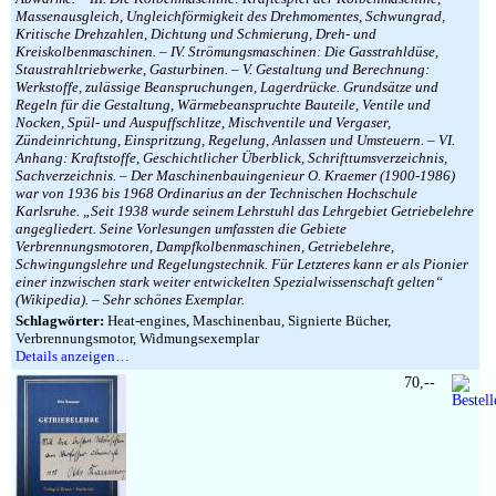
Massenausgleich, Ungleichförmigkeit des Drehmomentes, Schwungrad,
Kritische Drehzahlen, Dichtung und Schmierung, Dreh- und
Kreiskolbenmaschinen. – IV. Strömungsmaschinen: Die Gasstrahldüse,
Staustrahltriebwerke, Gasturbinen. – V. Gestaltung und Berechnung:
Werkstoffe, zulässige Beanspruchungen, Lagerdrücke. Grundsätze und
Regeln für die Gestaltung, Wärmebeanspruchte Bauteile, Ventile und
Nocken, Spül- und Auspuffschlitze, Mischventile und Vergaser,
Zündeinrichtung, Einspritzung, Regelung, Anlassen und Umsteuern. – VI.
Anhang: Kraftstoffe, Geschichtlicher Überblick, Schrifttumsverzeichnis,
Sachverzeichnis. – Der Maschinenbauingenieur O. Kraemer (1900-1986)
war von 1936 bis 1968 Ordinarius an der Technischen Hochschule
Karlsruhe. „Seit 1938 wurde seinem Lehrstuhl das Lehrgebiet Getriebelehre
angegliedert. Seine Vorlesungen umfassten die Gebiete
Verbrennungsmotoren, Dampfkolbenmaschinen, Getriebelehre,
Schwingungslehre und Regelungstechnik. Für Letzteres kann er als Pionier
einer inzwischen stark weiter entwickelten Spezialwissenschaft gelten“
(Wikipedia). – Sehr schönes Exemplar.
Schlagwörter:
Heat-engines, Maschinenbau, Signierte Bücher,
Verbrennungsmotor, Widmungsexemplar
Details anzeigen…
70,--