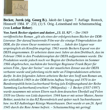
Becker, Jurek (eig. Georg B.).
Jakob der Lügner. 7. Auflage. Rostock,
Hinstorff 1984. 8°. 233, (1) S. Orig.-Leinenband mit Schutzumschlag
(von
Lothar Reher
).
Von Jurek Becker signiert und datiert „13. 11. 92“.
– Der 1969
veröffentlichte Roman „gilt als eines der erfolgreichsten Bücher der DDR-
Literatur. Der darauf basierende Film war die einzige Filmproduktion der
DDR, die für einen Oscar nominiert wurde. … Jakob der Lügner war
ursprünglich als Kinofilm angelegt. 1963 wurde Beckers Exposé von der
DEFA angenommen. Er arbeitete dann zwei Jahre an dem Drehbuch, das im
Februar 1966 in den Produktionsplan der DEFA aufgenommen wurde. Die
Produktion wurde jedoch noch vor Beginn der Dreharbeiten im Sommer
1966 abgebrochen, nachdem der beteiligte Regisseur Frank Beyer für
seinen Film „Spur der Steine“ von der staatlichen Zensur aus der DEFA
verbannt wurde und jahrelang nicht mehr an Filmproduktionen arbeiten
durfte. In den folgenden Jahren arbeitete Becker den Stoff zum Roman um,
der schließlich 1969 in der DDR beim Aufbau Verlag und 1970 in der
Bundesrepublik beim Luchterhand-Verlag (als Eröffnungsband der Reihe
Sammlung Luchterhand) erschien“ (Wikipedia). – J. Becker (1937-1997)
wurde zusammen mit seinen Eltern nach dem deutschen Überfall auf Polen
1939 ins Ghetto von Lódz deportiert. 1944 kam er mit seiner Mutter, Anette
Bekker, zunächst in das KZ Ravensbrück und später nach Sachsenhausen
bzw. ins KZ-Außenlager Königs Wusterhausen. Dort wurde er am 26. April
1945 durch die Rote Armee befreit. – Schutzumschlag mit geringf.