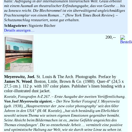
hatte: Aufregung in der internationalen literarischen Welt. Grass erbeitet
mit einem Ausmaß an theatralischer Erfindungsgabe, das von Goethe … bis
zu Ionesco reicht. Die Blechtrommel ist ein überwältigend ungleichmäßiges
Prachtexemplar von einem Roman…“ (New York Times Book Review). –
Schutzumschlag restauriert, sonst gut erhalten.
Schlagwörter:
Signierte Bücher
Details anzeigen…
200,--
Meyerowitz, Joel.
St. Louis & The Arch. Photographs. Preface by
James N. Wood
. Boston, Little, Brown & Co. (1980). Quer-4° (24,5 x
27,5 cm.). 112 p. with 107 color plates. Publisher’s linen binding with a
color-illustrated dust jacket.
Koetzle, Fotografen A-Z 267. – Erste Ausgabe der zweiten Veröffentlichung.
Von Joel Meyerowitz signiert.
– Der New Yorker Fotograf J. Meyerowitz
(geb. 1938), „Hauptvertreter der ‚new color photography‘ seit den 60er
Jahren in den USA“ (H.-M. Koetzle), „hat sich beständig um Ehrlichkeit
sowohl seinem Thema wie seinen eigenen Emotionen gegenüber bemüht.
Seine Absicht beim Bildermachen ist es, ‚meine Gefühle angesichts des
Themas einzufangen‘. Die so entstehende Arbeit … vermittelt eine positive
und optimistische Haltung zur Welt, wie sie durch seine Linse zu sehen ist.