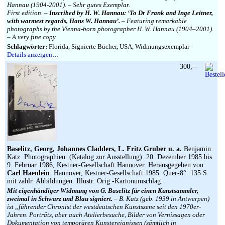
Hannau (1904-2001). – Sehr gutes Exemplar.
First edition. –
Inscribed by H. W. Hannau: ‘To Dr Frank and Inge Leitner,
with warmest regards, Hans W. Hannau’.
– Featuring remarkable
photographs by the Vienna-born photographer H. W. Hannau (1904–2001).
– A very fine copy.
Schlagwörter:
Florida, Signierte Bücher, USA, Widmungsexemplar
Details anzeigen…
300,--
Baselitz, Georg, Johannes Cladders, L. Fritz Gruber u. a.
Benjamin
Katz. Photographien. (Katalog zur Ausstellung): 20. Dezember 1985 bis
9. Februar 1986, Kestner-Gesellschaft Hannover. Herausgegeben von
Carl Haenlein
. Hannover, Kestner-Gesellschaft 1985. Quer-8°. 135 S.
mit zahlr. Abbildungen. Illustr. Orig.-Kartonumschlag.
Mit eigenhändiger Widmung von G. Baselitz für einen Kunstsammler,
zweimal in Schwarz und Blau signiert.
– B. Katz (geb. 1939 in Antwerpen)
ist „führender Chronist der westdeutschen Kunstszene seit den 1970er-
Jahren. Porträts, aber auch Atelierbesuche, Bilder von Vernissagen oder
Dokumentation von temporären Kunstereignissen (sämtlich in