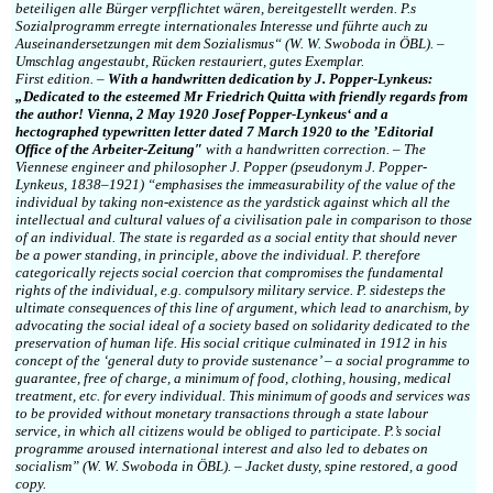
beteiligen alle Bürger verpflichtet wären, bereitgestellt werden. P.s
Sozialprogramm erregte internationales Interesse und führte auch zu
Auseinandersetzungen mit dem Sozialismus“ (W. W. Swoboda in ÖBL). –
Umschlag angestaubt, Rücken restauriert, gutes Exemplar.
First edition. –
With a handwritten dedication by J. Popper-Lynkeus:
„Dedicated to the esteemed Mr Friedrich Quitta with friendly regards from
the author! Vienna, 2 May 1920 Josef Popper-Lynkeus‘ and a
hectographed typewritten letter dated 7 March 1920 to the ’Editorial
Office of the Arbeiter-Zeitung″
with a handwritten correction. – The
Viennese engineer and philosopher J. Popper (pseudonym J. Popper-
Lynkeus, 1838–1921) “emphasises the immeasurability of the value of the
individual by taking non-existence as the yardstick against which all the
intellectual and cultural values of a civilisation pale in comparison to those
of an individual. The state is regarded as a social entity that should never
be a power standing, in principle, above the individual. P. therefore
categorically rejects social coercion that compromises the fundamental
rights of the individual, e.g. compulsory military service. P. sidesteps the
ultimate consequences of this line of argument, which lead to anarchism, by
advocating the social ideal of a society based on solidarity dedicated to the
preservation of human life. His social critique culminated in 1912 in his
concept of the ‘general duty to provide sustenance’ – a social programme to
guarantee, free of charge, a minimum of food, clothing, housing, medical
treatment, etc. for every individual. This minimum of goods and services was
to be provided without monetary transactions through a state labour
service, in which all citizens would be obliged to participate. P.’s social
programme aroused international interest and also led to debates on
socialism” (W. W. Swoboda in ÖBL). – Jacket dusty, spine restored, a good
copy.