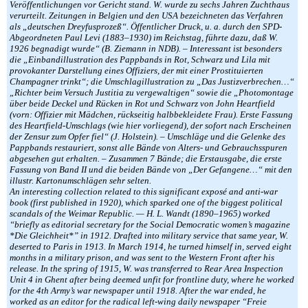
Veröffentlichungen vor Gericht stand. W. wurde zu sechs Jahren Zuchthaus
verurteilt. Zeitungen in Belgien und den USA bezeichneten das Verfahren
als „deutschen Dreyfusprozeß“. Öffentlicher Druck, u. a. durch den SPD-
Abgeordneten Paul Levi (1883–1930) im Reichstag, führte dazu, daß W.
1926 begnadigt wurde“ (B. Ziemann in NDB). – Interessant ist besonders
die „Einbandillustration des Pappbands in Rot, Schwarz und Lila mit
provokanter Darstellung eines Offiziers, der mit einer Prostituierten
Champagner trinkt“; die Umschlagillustration zu „Das Justizverbrechen…“
„Richter beim Versuch Justitia zu vergewaltigen“ sowie die „Photomontage
über beide Deckel und Rücken in Rot und Schwarz von John Heartfield
(vorn: Offizier mit Mädchen, rückseitig halbbekleidete Frau). Erste Fassung
des Heartfield-Umschlags (wie hier vorliegend), der sofort nach Erscheinen
der Zensur zum Opfer fiel“ (J. Holstein). – Umschläge und die Gelenke des
Pappbands restauriert, sonst alle Bände von Alters- und Gebrauchsspuren
abgesehen gut erhalten. – Zusammen 7 Bände; die Erstausgabe, die erste
Fassung von Band II und die beiden Bände von „Der Gefangene…“ mit den
illustr. Kartonumschlägen sehr selten.
An interesting collection related to this significant exposé and anti-war
book (first published in 1920), which sparked one of the biggest political
scandals of the Weimar Republic. — H. L. Wandt (1890–1965) worked
“briefly as editorial secretary for the Social Democratic women’s magazine
*Die Gleichheit*” in 1912. Drafted into military service that same year, W.
deserted to Paris in 1913. In March 1914, he turned himself in, served eight
months in a military prison, and was sent to the Western Front after his
release. In the spring of 1915, W. was transferred to Rear Area Inspection
Unit 4 in Ghent after being deemed unfit for frontline duty, where he worked
for the 4th Army’s war newspaper until 1918. After the war ended, he
worked as an editor for the radical left-wing daily newspaper “Freie