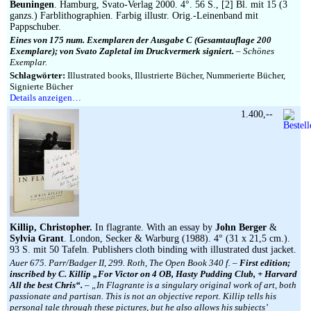
Beuningen
. Hamburg, Svato-Verlag 2000. 4°. 56 S., [2] Bl. mit 15 (3
ganzs.) Farblithographien. Farbig illustr. Orig.-Leinenband mit
Pappschuber.
Eines von 175 num. Exemplaren der Ausgabe C (Gesamtauflage 200
Exemplare); von Svato Zapletal im Druckvermerk signiert.
– Schönes
Exemplar.
Schlagwörter:
Illustrated books, Illustrierte Bücher, Nummerierte Bücher,
Signierte Bücher
Details anzeigen…
1.400,--
Killip, Christopher.
In flagrante. With an essay by
John Berger
&
Sylvia Grant
. London, Secker & Warburg (1988). 4° (31 x 21,5 cm.).
93 S. mit 50 Tafeln. Publishers cloth binding with illustrated dust jacket.
Auer 675. Parr/Badger II, 299. Roth, The Open Book 340 f. –
First edition;
inscribed by C. Killip „For Victor on 4 OB, Hasty Pudding Club, + Harvard
All the best Chris“.
– „In Flagrante is a singulary original work of art, both
passionate and partisan. This is not an objective report. Killip tells his
personal tale through these pictures, but he also allows his subjects’