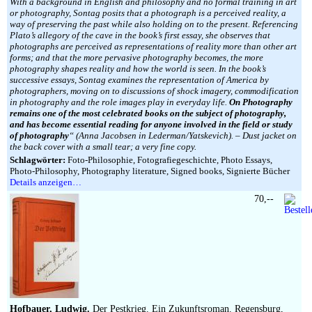
With a background in English and philosophy and no formal training in art
or photography, Sontag posits that a photograph is a perceived reality, a
way of preserving the past while also holding on to the present. Referencing
Plato’s allegory of the cave in the book’s first essay, she observes that
photographs are perceived as representations of reality more than other art
forms; and that the more pervasive photography becomes, the more
photography shapes reality and how the world is seen. In the book’s
successive essays, Sontag examines the representation of America by
photographers, moving on to discussions of shock imagery, commodification
in photography and the role images play in everyday life.
On Photography
remains one of the most celebrated books on the subject of photography,
and has become essential reading for anyone involved in the field or study
of photography
“ (Anna Jacobsen in Lederman/Yatskevich). – Dust jacket on
the back cover with a small tear; a very fine copy.
Schlagwörter:
Foto-Philosophie, Fotografiegeschichte, Photo Essays,
Photo-Philosophy, Photography literature, Signed books, Signierte Bücher
Details anzeigen…
70,--
Hofbauer, Ludwig.
Der Pestkrieg. Ein Zukunftsroman. Regensburg,