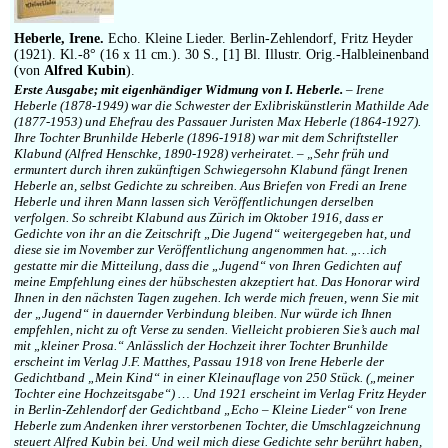
Impressum
Heberle, Irene.
Echo. Kleine Lieder. Berlin-Zehlendorf, Fritz Heyder
(1921). Kl.-8° (16 x 11 cm.). 30 S., [1] Bl. Illustr. Orig.-Halbleinenband
(von
Alfred Kubin
).
Erste Ausgabe; mit eigenhändiger Widmung von I. Heberle.
– Irene
Heberle (1878-1949) war die Schwester der Exlibriskünstlerin Mathilde Ade
(1877-1953) und Ehefrau des Passauer Juristen Max Heberle (1864-1927).
Ihre Tochter Brunhilde Heberle (1896-1918) war mit dem Schriftsteller
Klabund (Alfred Henschke, 1890-1928) verheiratet. – „Sehr früh und
ermuntert durch ihren zukünftigen Schwiegersohn Klabund fängt Irenen
Heberle an, selbst Gedichte zu schreiben. Aus Briefen von Fredi an Irene
Heberle und ihren Mann lassen sich Veröffentlichungen derselben
verfolgen. So schreibt Klabund aus Zürich im Oktober 1916, dass er
Gedichte von ihr an die Zeitschrift „Die Jugend“ weitergegeben hat, und
diese sie im November zur Veröffentlichung angenommen hat. „…ich
gestatte mir die Mitteilung, dass die „Jugend“ von Ihren Gedichten auf
meine Empfehlung eines der hübschesten akzeptiert hat. Das Honorar wird
Ihnen in den nächsten Tagen zugehen. Ich werde mich freuen, wenn Sie mit
der „Jugend“ in dauernder Verbindung bleiben. Nur würde ich Ihnen
empfehlen, nicht zu oft Verse zu senden. Vielleicht probieren Sie’s auch mal
mit „kleiner Prosa.“ Anlässlich der Hochzeit ihrer Tochter Brunhilde
erscheint im Verlag J.F. Matthes, Passau 1918 von Irene Heberle der
Gedichtband „Mein Kind“ in einer Kleinauflage von 250 Stück. („meiner
Tochter eine Hochzeitsgabe“) … Und 1921 erscheint im Verlag Fritz Heyder
in Berlin-Zehlendorf der Gedichtband „Echo – Kleine Lieder“ von Irene
Heberle zum Andenken ihrer verstorbenen Tochter, die Umschlagzeichnung
steuert Alfred Kubin bei. Und weil mich diese Gedichte sehr berührt haben,