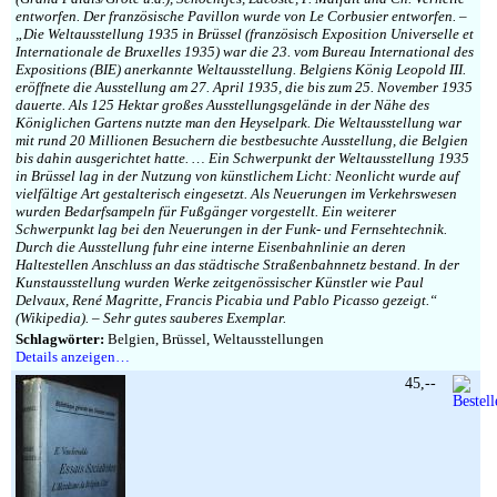
entworfen. Der französische Pavillon wurde von Le Corbusier entworfen. –
„Die Weltausstellung 1935 in Brüssel (französisch Exposition Universelle et
Internationale de Bruxelles 1935) war die 23. vom Bureau International des
Expositions (BIE) anerkannte Weltausstellung. Belgiens König Leopold III.
eröffnete die Ausstellung am 27. April 1935, die bis zum 25. November 1935
dauerte. Als 125 Hektar großes Ausstellungsgelände in der Nähe des
Königlichen Gartens nutzte man den Heyselpark. Die Weltausstellung war
mit rund 20 Millionen Besuchern die bestbesuchte Ausstellung, die Belgien
bis dahin ausgerichtet hatte. … Ein Schwerpunkt der Weltausstellung 1935
in Brüssel lag in der Nutzung von künstlichem Licht: Neonlicht wurde auf
vielfältige Art gestalterisch eingesetzt. Als Neuerungen im Verkehrswesen
wurden Bedarfsampeln für Fußgänger vorgestellt. Ein weiterer
Schwerpunkt lag bei den Neuerungen in der Funk- und Fernsehtechnik.
Durch die Ausstellung fuhr eine interne Eisenbahnlinie an deren
Haltestellen Anschluss an das städtische Straßenbahnnetz bestand. In der
Kunstausstellung wurden Werke zeitgenössischer Künstler wie Paul
Delvaux, René Magritte, Francis Picabia und Pablo Picasso gezeigt.“
(Wikipedia). – Sehr gutes sauberes Exemplar.
Schlagwörter:
Belgien, Brüssel, Weltausstellungen
Details anzeigen…
45,--