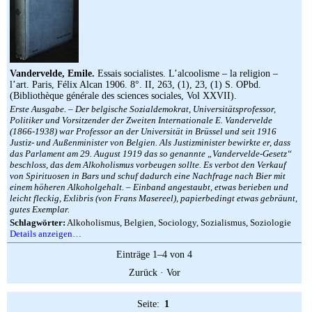
Vandervelde, Emile.
Essais socialistes. L’alcoolisme – la religion –
l’art. Paris, Félix Alcan 1906. 8°. II, 263, (1), 23, (1) S. OPbd.
(Bibliothèque générale des sciences sociales, Vol XXVII).
Erste Ausgabe. – Der belgische Sozialdemokrat, Universitätsprofessor,
Politiker und Vorsitzender der Zweiten Internationale E. Vandervelde
(1866-1938) war Professor an der Universität in Brüssel und seit 1916
Justiz- und Außenminister von Belgien. Als Justizminister bewirkte er, dass
das Parlament am 29. August 1919 das so genannte „Vandervelde-Gesetz“
beschloss, das dem Alkoholismus vorbeugen sollte. Es verbot den Verkauf
von Spirituosen in Bars und schuf dadurch eine Nachfrage nach Bier mit
einem höheren Alkoholgehalt. – Einband angestaubt, etwas berieben und
leicht fleckig, Exlibris (von Frans Masereel), papierbedingt etwas gebräunt,
gutes Exemplar.
Schlagwörter:
Alkoholismus, Belgien, Sociology, Sozialismus, Soziologie
Details anzeigen…
Einträge 1–4 von 4
Zurück
·
Vor
Seite:
1