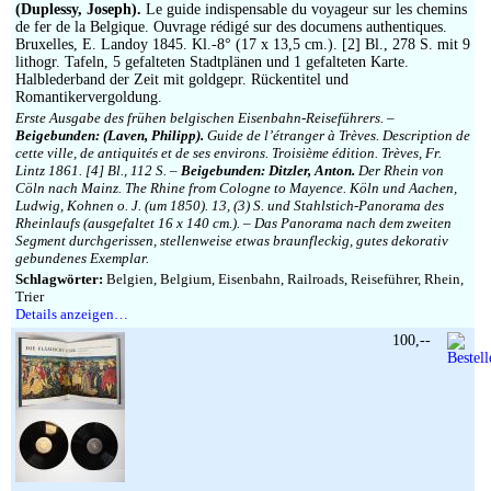
Impressum
(Duplessy, Joseph).
Le guide indispensable du voyageur sur les chemins
de fer de la Belgique. Ouvrage rédigé sur des documens authentiques.
Bruxelles, E. Landoy 1845. Kl.-8° (17 x 13,5 cm.). [2] Bl., 278 S. mit 9
lithogr. Tafeln, 5 gefalteten Stadtplänen und 1 gefalteten Karte.
Halblederband der Zeit mit goldgepr. Rückentitel und
Romantikervergoldung.
Erste Ausgabe des frühen belgischen Eisenbahn-Reiseführers. –
Beigebunden: (Laven, Philipp).
Guide de l’étranger à Trèves. Description de
cette ville, de antiquités et de ses environs. Troisième édition. Trèves, Fr.
Lintz 1861. [4] Bl., 112 S. –
Beigebunden: Ditzler, Anton.
Der Rhein von
Cöln nach Mainz. The Rhine from Cologne to Mayence. Köln und Aachen,
Ludwig, Kohnen o. J. (um 1850). 13, (3) S. und Stahlstich-Panorama des
Rheinlaufs (ausgefaltet 16 x 140 cm.). – Das Panorama nach dem zweiten
Segment durchgerissen, stellenweise etwas braunfleckig, gutes dekorativ
gebundenes Exemplar.
Schlagwörter:
Belgien, Belgium, Eisenbahn, Railroads, Reiseführer, Rhein,
Trier
Details anzeigen…
100,--