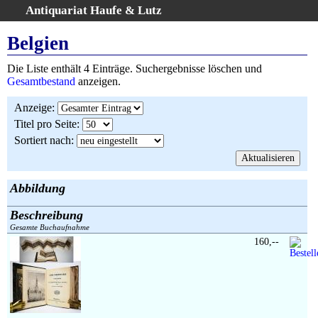
Antiquariat Haufe & Lutz
:
Volltextsuche
Belgien
Home
Die Liste enthält 4 Einträge. Suchergebnisse löschen und
Gesamtbestand
Gesamtbestand
anzeigen.
Erweiterte Suche
Anzeige
:
Kategorien
Titel pro Seite
:
Schlagwörter
Sortiert nach
:
Suchergebnisse
Warenkorb
AGB
Abbildung
Widerruf
Beschreibung
Über uns
Gesamte Buchaufnahme
Aktuelle Kataloge
160,--
Kontakt
Ankauf
Links