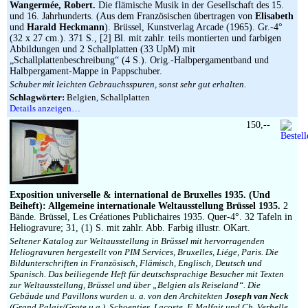
Wangermée, Robert.
Die flämische Musik in der Gesellschaft des 15.
und 16. Jahrhunderts. (Aus dem Französischen übertragen von
Elisabeth
und
Harald Heckmann
). Brüssel, Kunstverlag Arcade (1965). Gr.-4°
(32 x 27 cm.). 371 S., [2] Bl. mit zahlr. teils montierten und farbigen
Abbildungen und 2 Schallplatten (33 UpM) mit
„Schallplattenbeschreibung“ (4 S.). Orig.-Halbpergamentband und
Halbpergament-Mappe in Pappschuber.
Schuber mit leichten Gebrauchsspuren, sonst sehr gut erhalten.
Schlagwörter:
Belgien, Schallplatten
Details anzeigen…
150,--
Exposition universelle & international de Bruxelles 1935. (Und
Beiheft): Allgemeine internationale Weltausstellung Brüssel 1935.
2
Bände. Brüssel, Les Créationes Publichaires 1935. Quer-4°. 32 Tafeln in
Heliogravure; 31, (1) S. mit zahlr. Abb. Farbig illustr. OKart.
Seltener Katalog zur Weltausstellung in Brüssel mit hervorragenden
Heliogravuren hergestellt von PIM Services, Bruxelles, Liége, Paris. Die
Bildunterschriften in Französisch, Flämisch, Englisch, Deutsch und
Spanisch. Das beiliegende Heft für deutschsprachige Besucher mit Texten
zur Weltausstellung, Brüssel und über „Belgien als Reiseland“. Die
Gebäude und Pavillons wurden u. a. von den Architekten
Joseph van Neck
(Grand Palais/Grote u.a.), Schoentjes, Lacoste, F. Malfait und Ch. Verhelle