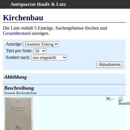
Antiquariat Haufe & Lutz
:
Volltextsuche
Kirchenbau
Home
Die Liste enthält 5 Einträge. Suchergebnisse löschen und
Gesamtbestand
Gesamtbestand
anzeigen.
Erweiterte Suche
Anzeige
:
Kategorien
Titel pro Seite
:
Schlagwörter
Sortiert nach
:
Suchergebnisse
Warenkorb
AGB
Abbildung
Widerruf
Beschreibung
Über uns
Gesamte Buchaufnahme
Aktuelle Kataloge
30,--
Kontakt
Ankauf
Links