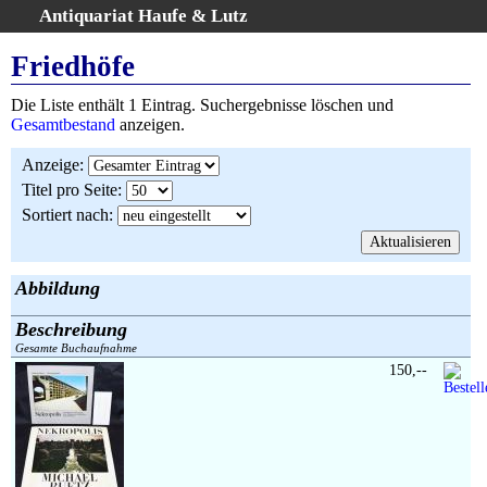
Antiquariat Haufe & Lutz
:
Volltextsuche
Friedhöfe
Home
Die Liste enthält 1 Eintrag. Suchergebnisse löschen und
Gesamtbestand
Gesamtbestand
anzeigen.
Erweiterte Suche
Anzeige
:
Kategorien
Titel pro Seite
:
Schlagwörter
Sortiert nach
:
Suchergebnisse
Warenkorb
AGB
Abbildung
Widerruf
Beschreibung
Über uns
Gesamte Buchaufnahme
Aktuelle Kataloge
150,--
Kontakt
Ankauf
Links