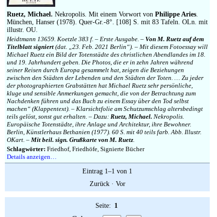
Impressum
Ruetz, Michael.
Nekropolis. Mit einem Vorwort von
Philippe Aries
.
München, Hanser (1978). Quer-Gr.-8°. [108] S. mit 83 Tafeln. OLn. mit
illustr. OU.
Heidtmann 13659. Koetzle 383 f. – Erste Ausgabe. –
Von M. Ruetz auf dem
Titelblatt signiert
(dat. „23. Feb. 2021 Berlin“). – Mit diesem Fotoessay will
Michael Ruetz ein Bild der Totenstädte des christlichen Abendlandes im 18.
und 19. Jahrhundert geben. Die Photos, die er in zehn Jahren während
seiner Reisen durch Europa gesammelt hat, zeigen die Beziehungen
zwischen den Städten der Lebenden und den Städten der Toten. … Zu jeder
der photographierten Grabstätten hat Michael Ruetz sehr persönliche,
kluge und sensible Anmerkungen gemacht, die von der Betrachtung zum
Nachdenken führen und das Buch zu einem Essay über den Tod selbst
machen“ (Klappentext). – Klarsichtfolie am Schutzumschlag altersbedingt
teils gelöst, sonst gut erhalten. – Dazu:
Ruetz, Michael.
Nekropolis.
Europäische Totenstädte, ihre Anlage und Architektur, ihre Bewohner.
Berlin, Künstlerhaus Bethanien (1977). 60 S. mit 40 teils farb. Abb. Illustr.
OKart. –
Mit beil. sign. Grußkarte von M. Ruetz
.
Schlagwörter:
Friedhof, Friedhöfe, Signierte Bücher
Details anzeigen…
Eintrag 1–1 von 1
Zurück
·
Vor
Seite:
1