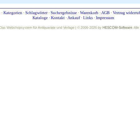
e
·
Kategorien
·
Schlagwörter
·
Suchergebnisse
·
Warenkorb
·
AGB
·
Vertrag widerru
Kataloge
·
Kontakt
·
Ankauf
·
Links
·
Impressum
Das Webshopsystem für Antiquariate und Verlage | © 2006-2026 by
HESCOM-Software
. All