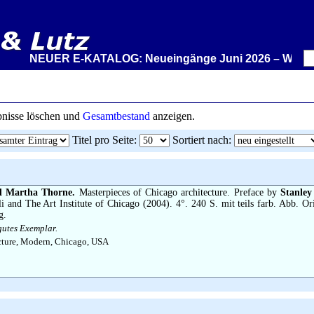
NEUER E-KATALOG: Neueingänge Juni 2026 – Wir stellen
ebnisse löschen und
Gesamtbestand
anzeigen.
Titel pro Seite
:
Sortiert nach
:
d Martha Thorne.
Masterpieces of Chicago architecture. Preface by
Stanle
i and The Art Institute of Chicago (2004). 4°. 240 S. mit teils farb. Abb. O
g.
gutes Exemplar.
cture, Modern, Chicago, USA