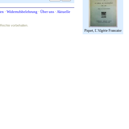
fen
·
Widerrufsbelehrung
·
Über uns
·
Aktuelle
e Rechte vorbehalten.
Piquet, L’Algérie Francaise