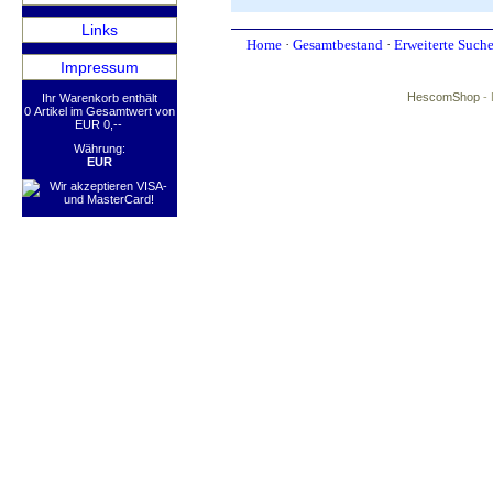
Links
Home
·
Gesamtbestand
·
Erweiterte Such
Impressum
HescomShop
- 
Ihr Warenkorb enthält
0 Artikel im Gesamtwert von
EUR 0,--
Währung:
EUR