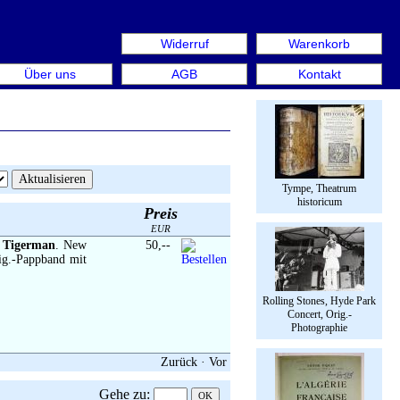
Widerruf
Warenkorb
 aus: Rare Book Week Berlin. Internationale Messe für Büc
Über uns
AGB
Kontakt
Tympe, Theatrum
historicum
Preis
EUR
y Tigerman
. New
50,--
rig.-Pappband mit
Rolling Stones, Hyde Park
Concert, Orig.-
Photographie
Zurück
·
Vor
Gehe zu
: