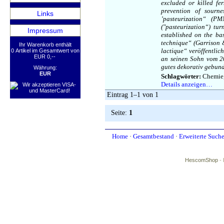
excluded or killed fe
prevention of sourn
Links
’pasteurization“ (P
(″pasteurization“) tu
Impressum
established on the ba
technique“ (Garrison 
Ihr Warenkorb enthält
lactique“ veröffentlic
0 Artikel im Gesamtwert von
EUR 0,--
an seinen Sohn vom 20.
gutes dekorativ gebun
Währung:
EUR
Schlagwörter:
Chemie, 
Details anzeigen…
Eintrag 1–1 von 1
Seite:
1
Home
·
Gesamtbestand
·
Erweiterte Such
HescomShop
- 