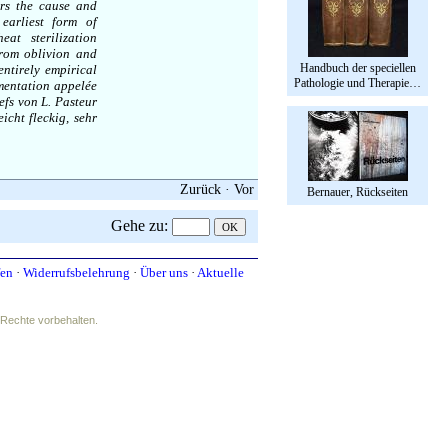
ers the cause and
earliest form of
at sterilization
from oblivion and
Handbuch der speciellen
ntirely empirical
Pathologie und Therapie…
mentation appelée
efs von L. Pasteur
icht fleckig, sehr
Zurück
·
Vor
Bernauer, Rückseiten
Gehe zu
:
fen
·
Widerrufsbelehrung
·
Über uns
·
Aktuelle
e Rechte vorbehalten.