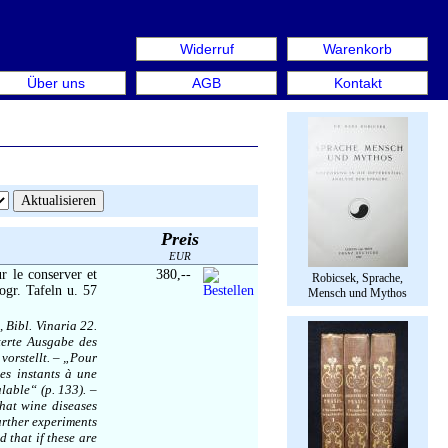
Widerruf
Warenkorb
n aus: Rare Book Week Berlin. Internationale Messe für B
Über uns
AGB
Kontakt
Preis
EUR
r le conserver et
380,--
Robicsek, Sprache,
hogr. Tafeln u. 57
Mensch und Mythos
Bibl. Vinaria 22.
terte Ausgabe des
vorstellt. – „Pour
ues instants à une
lable“ (p. 133). –
hat wine diseases
urther experiments
 that if these are