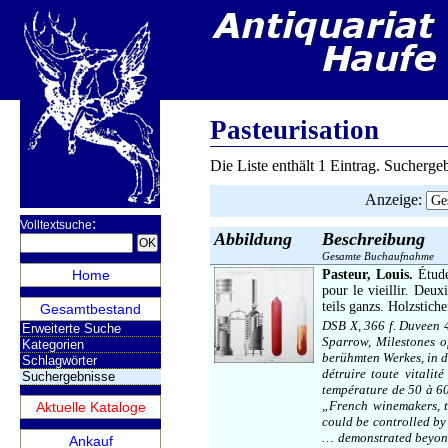
Pasteurisation
Die Liste enthält 1 Eintrag. Sucherg
Anzeige
:
:
Volltextsuche
Abbildung
Beschreibung
Gesamte Buchaufnahme
Home
Pasteur, Louis.
Étude
pour le vieillir. Deux
teils ganzs. Holzstich
Gesamtbestand
DSB X, 366 f. Duveen 
Erweiterte Suche
Sparrow, Milestones o
Kategorien
berühmten Werkes, in d
Schlagwörter
détruire toute vitalit
Suchergebnisse
température de 50 à 60°
„French winemakers, t
Aktuelle Kataloge
could be controlled by 
… demonstrated beyond 
Ankauf