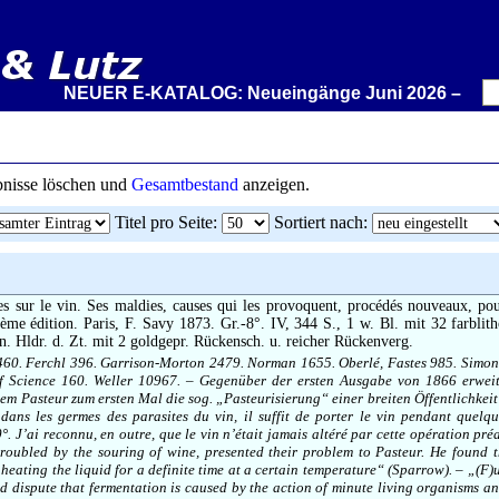
NEUER E-KATALOG: Neueingänge Juni 2026 – Wir stelle
ebnisse löschen und
Gesamtbestand
anzeigen.
Titel pro Seite
:
Sortiert nach
:
s sur le vin. Ses maldies, causes qui les provoquent, procédés nouveaux, pou
ième édition. Paris, F. Savy 1873. Gr.-8°. IV, 344 S., 1 w. Bl. mit 32 farblit
en. Hldr. d. Zt. mit 2 goldgepr. Rückensch. u. reicher Rückenverg.
460. Ferchl 396. Garrison-Morton 2479. Norman 1655. Oberlé, Fastes 985. Simon, 
f Science 160. Weller 10967. – Gegenüber der ersten Ausgabe von 1866 erwei
em Pasteur zum ersten Mal die sog. „Pasteurisierung“ einer breiten Öffentlichkeit 
é dans les germes des parasites du vin, il suffit de porter le vin pendant quelq
. J’ai reconnu, en outre, que le vin n’était jamais altéré par cette opération préa
roubled by the souring of wine, presented their problem to Pasteur. He found t
heating the liquid for a definite time at a certain temperature“ (Sparrow). – „(F)
dispute that fermentation is caused by the action of minute living organisms and