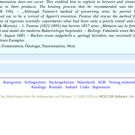
rmentation does not occur. This enabled him to explain to brewers and vintn
ess in their products. The heating process that he recommended was the 
MM 336). – „Although Pasteur’s method of preserving wine by partial he
rned out to be a revival of Appert’s invention, Pasteur did rescue the method 
sis of rigorous scientific experiments what had been only a poorly tested and e
& Morton). – L. Pasteur (1822-1895) hat bereits 1857 seine „Mémoire sur la fer
ht und damit die moderne Bakteriologie begründet. – Beiliegt: Faksimile eines Bri
 August 1885. – Rücken etwas aufgehellt u. geringf. berieben, nur vereinzelt le
denes Exemplar.
Fermentation, Önologie, Pasteurisation, Wein
e
·
Kategorien
·
Schlagwörter
·
Suchergebnisse
·
Warenkorb
·
AGB
·
Vertrag widerru
Kataloge
·
Kontakt
·
Ankauf
·
Links
·
Impressum
Das Webshopsystem für Antiquariate und Verlage | © 2006-2026 by
HESCOM-Software
. All