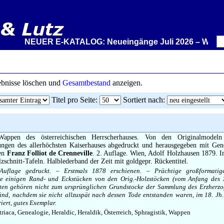
NEUER E-KATALOG: Neueingänge Juli 2026 – Wir stellen
gebnisse löschen und
Gesamtbestand
anzeigen.
Titel pro Seite
:
Sortiert nach
:
ppen des österreichischen Herrscherhauses. Von den Originalmodel
ungen des allerhöchsten Kaiserhauses abgedruckt und herausgegeben mit Ge
fen
Franz Folliot de Crenneville
. 2. Auflage. Wien, Adolf Holzhausen 1879. I
zschnitt-Tafeln. Halblederband der Zeit mit goldgepr. Rückentitel.
 Auflage gedruckt. – Erstmals 1878 erschienen. – Prächtige großformat
e einigen Rand- und Eckstücken von den Orig.-Holzstöcken (vom Anfang des 1
tten gehören nicht zum ursprünglichen Grundstocke der Sammlung des Erzherz
ind, nachdem sie nicht allzuspät nach dessen Tode entstanden waren, im 18. J
iert, gutes Exemplar.
triaca, Genealogie, Heraldic, Heraldik, Österreich, Sphragistik, Wappen