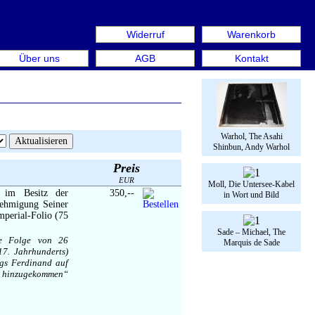
Widerruf
Warenkorb
 aus: Rare Book Week Berlin. Internationale Messe für Bü
Über uns
AGB
Kontakt
Warhol, The Asahi
Shinbun, Andy Warhol
Preis
EUR
Moll, Die Untersee-Kabel
n im Besitz der
350,--
in Wort und Bild
nehmigung Seiner
mperial-Folio (75
Sade – Michael, The
ige Folge von 26
Marquis de Sade
7. Jahrhunderts)
ogs Ferdinand auf
h. hinzugekommen“