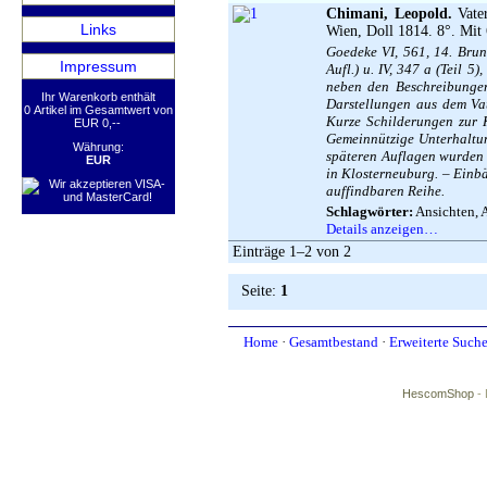
Chimani, Leopold.
Vater
Links
Wien, Doll 1814. 8°. Mit 
Goedeke VI, 561, 14. Brunk
Impressum
Aufl.) u. IV, 347 a (Teil 5
neben den Beschreibungen
Ihr Warenkorb enthält
Darstellungen aus dem Vat
0 Artikel im Gesamtwert von
Kurze Schilderungen zur K
EUR 0,--
Gemeinnützige Unterhaltun
Währung:
späteren Auflagen wurden a
EUR
in Klosterneuburg. – Einbä
auffindbaren Reihe.
Schlagwörter:
Ansichten, A
Details anzeigen…
Einträge 1–2 von 2
Seite:
1
Home
·
Gesamtbestand
·
Erweiterte Such
HescomShop
- 