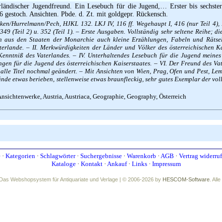
ländischer Jugendfreund. Ein Lesebuch für die Jugend,… Erster bis sechster
6 gestoch. Ansichten. Pbde. d. Zt. mit goldgepr. Rückensch.
en/Hurrelmann/Pech, HJKL 132. LKJ IV, 116 ff. Wegehaupt I, 416 (nur Teil 4), II
), 349 (Teil 2) u. 352 (Teil 1). – Erste Ausgaben. Vollständig sehr seltene Reihe; 
 aus den Staaten der Monarchie auch kleine Erzählungen, Fabeln und Rätsel.
erlande. – II. Merkwürdigkeiten der Länder und Völker des österreichischen Kais
enntniß des Vaterlandes. – IV. Unterhaltendes Lesebuch für die Jugend meines 
gen für die Jugend des österreichischen Kaiserstaates. – VI. Der Freund des Vat
lle Titel nochmal geändert. – Mit Ansichten von Wien, Prag, Ofen und Pest, Lem
nde etwas berieben, stellenweise etwas braunfleckig, sehr gutes Exemplar der voll
nsichtenwerke, Austria, Austriaca, Geographie, Geography, Österreich
e
·
Kategorien
·
Schlagwörter
·
Suchergebnisse
·
Warenkorb
·
AGB
·
Vertrag widerru
Kataloge
·
Kontakt
·
Ankauf
·
Links
·
Impressum
Das Webshopsystem für Antiquariate und Verlage | © 2006-2026 by
HESCOM-Software
. All