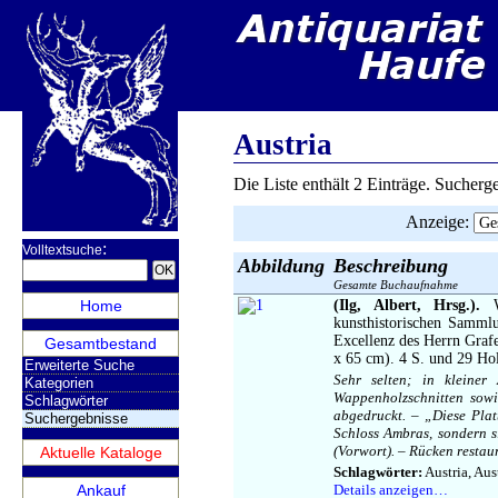
Austria
Die Liste enthält 2 Einträge. Sucher
Anzeige
:
:
Volltextsuche
Abbildung
Beschreibung
Gesamte Buchaufnahme
Home
(Ilg, Albert, Hrsg.).
Wa
kunsthistorischen Samml
Excellenz des Herrn Gra
Gesamtbestand
x 65 cm). 4 S. und 29 Hol
Erweiterte Suche
Sehr selten; in kleiner
Kategorien
Wappenholzschnitten sowi
Schlagwörter
abgedruckt. – „Diese Pla
Suchergebnisse
Schloss Ambras, sondern s
(Vorwort). – Rücken restaur
Aktuelle Kataloge
Schlagwörter:
Austria, Aus
Ankauf
Details anzeigen…