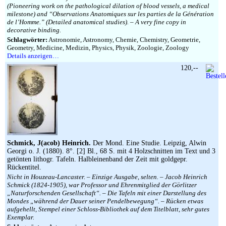
(Pioneering work on the pathological dilation of blood vessels, a medical
milestone) and “Observations Anatomiques sur les parties de la Génération
de l’Homme.” (Detailed anatomical studies). – A very fine copy in
decorative binding.
Schlagwörter:
Astronomie, Astronomy, Chemie, Chemistry, Geometrie,
Geometry, Medicine, Medizin, Physics, Physik, Zoologie, Zoology
Details anzeigen…
120,--
Schmick, J(acob) Heinrich.
Der Mond. Eine Studie. Leipzig, Alwin
Georgi o. J. (1880). 8°. [2] Bl., 68 S. mit 4 Holzschnitten im Text und 3
getönten lithogr. Tafeln. Halbleinenband der Zeit mit goldgepr.
Rückentitel.
Nicht in Houzeau-Lancaster. – Einzige Ausgabe, selten. – Jacob Heinrich
Schmick (1824-1905), war Professor und Ehrenmitglied der Görlitzer
„Naturforschenden Gesellschaft“. – Die Tafeln mit einer Darstellung des
Mondes „während der Dauer seiner Pendelbewegung“. – Rücken etwas
aufgehellt, Stempel einer Schloss-Bibliothek auf dem Titelblatt, sehr gutes
Exemplar.