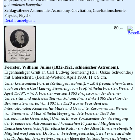
gebundenes Exemplar.
Schlagwörter:
Astronomie, Astronomy, Gravitation, Gravitationstheorie,
Physics, Physik
Details anzeigen…
80,--
Foerster, Wilhelm Julius (1832-1921, schlesischer Astronom).
Eigenhändiger Gruß an Carl Ludwig Siemering (d. i. Oskar Schwonder)
mit Unterschrift. (Berlin)-Westend April 1909. 11 x 9 cm.
Unter kreisrundem Porträt (Zeitungsausschnitt). – „Mit freundlichem Gruss,
auch an Herrn Carl Ludwig Siemering, von Prof. Wilhelm Foerster, Westend
April 1909“. – W. J. Foerster war seit 1863 Professor an der Berliner
Universität und nach dem Tod von Johann Franz Enke 1865 Direktor der
Berliner Sternwarte. Von 1891 bis 1920 war er Präsident des
Internationalen Komitees für Maße und Gewichte. Zusammen mit Werner
von Siemens und Max Wilhelm Meyer gründete Foerster 1888 die
astronomische Gesellschaft Urania. Er war Vorsitzender der Vereinigung
der Freunde der Astronomie und kosmischen Physik und Mitglied der
Deutschen Gesellschaft für ethische Kultur (in der Albert Einstein ebenfalls
Mitglied war) und der Deutschen Friedensgesellschaft, weil er die zu Ende
des 19. Jahrhunderts weitverbreiteten Ideen des Nationalismus ablehnte. –