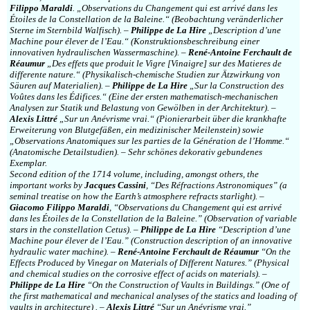
Filippo Maraldi
. „Observations du Changement qui est arrivé dans les
Étoiles de la Constellation de la Baleine.“ (Beobachtung veränderlicher
Sterne im Sternbild Walfisch). –
Philippe de La Hire
„Description d’une
Machine pour élever de l’Eau.“ (Konstruktionsbeschreibung einer
innovativen hydraulischen Wassermaschine). –
René-Antoine Ferchault de
Réaumur
„Des effets que produit le Vigre [Vinaigre] sur des Matieres de
differente nature.“ (Physikalisch-chemische Studien zur Ätzwirkung von
Säuren auf Materialien). –
Philippe de La Hire
„Sur la Construction des
Voûtes dans les Édifices.“ (Eine der ersten mathematisch-mechanischen
Analysen zur Statik und Belastung von Gewölben in der Architektur). –
Alexis Littré
„Sur un Anévrisme vrai.“ (Pionierarbeit über die krankhafte
Erweiterung von Blutgefäßen, ein medizinischer Meilenstein) sowie
„Observations Anatomiques sur les parties de la Génération de l’Homme.“
(Anatomische Detailstudien). – Sehr schönes dekorativ gebundenes
Exemplar.
Second edition of the 1714 volume, including, amongst others, the
important works by
Jacques Cassini
, “Des Réfractions Astronomiques” (a
seminal treatise on how the Earth’s atmosphere refracts starlight). –
Giacomo Filippo Maraldi
, “Observations du Changement qui est arrivé
dans les Étoiles de la Constellation de la Baleine.” (Observation of variable
stars in the constellation Cetus). –
Philippe de La Hire
“Description d’une
Machine pour élever de l’Eau.” (Construction description of an innovative
hydraulic water machine). –
René-Antoine Ferchault de Réaumur
“On the
Effects Produced by Vinegar on Materials of Different Natures.” (Physical
and chemical studies on the corrosive effect of acids on materials). –
Philippe de La Hire
“On the Construction of Vaults in Buildings.” (One of
the first mathematical and mechanical analyses of the statics and loading of
vaults in architecture) . –
Alexis Littré
“Sur un Anévrisme vrai.”