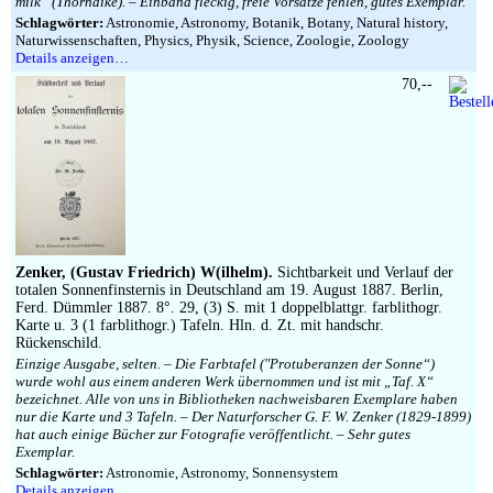
milk“ (Thorndike). – Einband fleckig, freie Vorsätze fehlen, gutes Exemplar.
Schlagwörter:
Astronomie, Astronomy, Botanik, Botany, Natural history,
Naturwissenschaften, Physics, Physik, Science, Zoologie, Zoology
Details anzeigen…
70,--
Zenker, (Gustav Friedrich) W(ilhelm).
Sichtbarkeit und Verlauf der
totalen Sonnenfinsternis in Deutschland am 19. August 1887. Berlin,
Ferd. Dümmler 1887. 8°. 29, (3) S. mit 1 doppelblattgr. farblithogr.
Karte u. 3 (1 farblithogr.) Tafeln. Hln. d. Zt. mit handschr.
Rückenschild.
Einzige Ausgabe, selten. – Die Farbtafel (″Protuberanzen der Sonne“)
wurde wohl aus einem anderen Werk übernommen und ist mit „Taf. X“
bezeichnet. Alle von uns in Bibliotheken nachweisbaren Exemplare haben
nur die Karte und 3 Tafeln. – Der Naturforscher G. F. W. Zenker (1829-1899)
hat auch einige Bücher zur Fotografie veröffentlicht. – Sehr gutes
Exemplar.
Schlagwörter:
Astronomie, Astronomy, Sonnensystem
Details anzeigen…