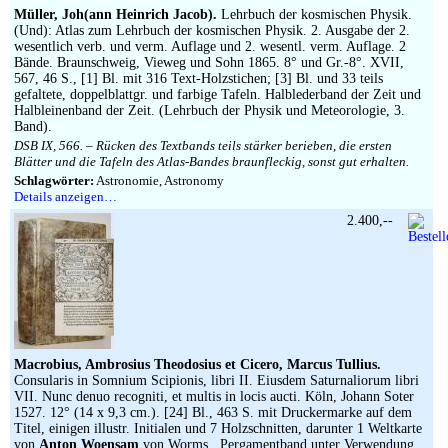
Impressum
Müller, Joh(ann Heinrich Jacob).
Lehrbuch der kosmischen Physik.
(Und): Atlas zum Lehrbuch der kosmischen Physik. 2. Ausgabe der 2.
wesentlich verb. und verm. Auflage und 2. wesentl. verm. Auflage. 2
Bände. Braunschweig, Vieweg und Sohn 1865. 8° und Gr.-8°. XVII,
567, 46 S., [1] Bl. mit 316 Text-Holzstichen; [3] Bl. und 33 teils
gefaltete, doppelblattgr. und farbige Tafeln. Halblederband der Zeit und
Halbleinenband der Zeit. (Lehrbuch der Physik und Meteorologie, 3.
Band).
DSB IX, 566. – Rücken des Textbands teils stärker berieben, die ersten
Blätter und die Tafeln des Atlas-Bandes braunfleckig, sonst gut erhalten.
Schlagwörter:
Astronomie, Astronomy
Details anzeigen…
2.400,--
Macrobius, Ambrosius Theodosius et Cicero, Marcus Tullius.
Consularis in Somnium Scipionis, libri II. Eiusdem Saturnaliorum libri
VII. Nunc denuo recogniti, et multis in locis aucti. Köln, Johann Soter
1527. 12° (14 x 9,3 cm.). [24] Bl., 463 S. mit Druckermarke auf dem
Titel, einigen illustr. Initialen und 7 Holzschnitten, darunter 1 Weltkarte
von
Anton Woensam
von Worms.. Pergamentband unter Verwendung