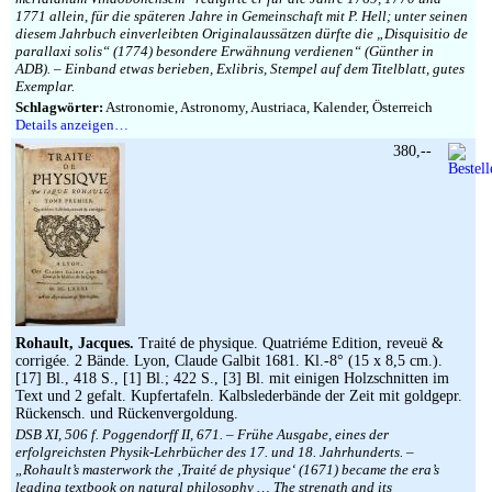
1771 allein, für die späteren Jahre in Gemeinschaft mit P. Hell; unter seinen
diesem Jahrbuch einverleibten Originalaussätzen dürfte die „Disquisitio de
parallaxi solis“ (1774) besondere Erwähnung verdienen“ (Günther in
ADB). – Einband etwas berieben, Exlibris, Stempel auf dem Titelblatt, gutes
Exemplar.
Schlagwörter:
Astronomie, Astronomy, Austriaca, Kalender, Österreich
Details anzeigen…
380,--
Rohault, Jacques.
Traité de physique. Quatriéme Edition, reveuë &
corrigée. 2 Bände. Lyon, Claude Galbit 1681. Kl.-8° (15 x 8,5 cm.).
[17] Bl., 418 S., [1] Bl.; 422 S., [3] Bl. mit einigen Holzschnitten im
Text und 2 gefalt. Kupfertafeln. Kalbslederbände der Zeit mit goldgepr.
Rückensch. und Rückenvergoldung.
DSB XI, 506 f. Poggendorff II, 671. – Frühe Ausgabe, eines der
erfolgreichsten Physik-Lehrbücher des 17. und 18. Jahrhunderts. –
„Rohault’s masterwork the ‚Traité de physique‘ (1671) became the era’s
leading textbook on natural philosophy … The strength and its