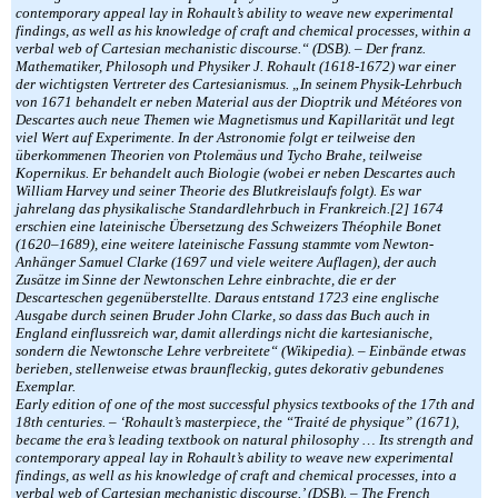
contemporary appeal lay in Rohault’s ability to weave new experimental
findings, as well as his knowledge of craft and chemical processes, within a
verbal web of Cartesian mechanistic discourse.“ (DSB). – Der franz.
Mathematiker, Philosoph und Physiker J. Rohault (1618-1672) war einer
der wichtigsten Vertreter des Cartesianismus. „In seinem Physik-Lehrbuch
von 1671 behandelt er neben Material aus der Dioptrik und Météores von
Descartes auch neue Themen wie Magnetismus und Kapillarität und legt
viel Wert auf Experimente. In der Astronomie folgt er teilweise den
überkommenen Theorien von Ptolemäus und Tycho Brahe, teilweise
Kopernikus. Er behandelt auch Biologie (wobei er neben Descartes auch
William Harvey und seiner Theorie des Blutkreislaufs folgt). Es war
jahrelang das physikalische Standardlehrbuch in Frankreich.[2] 1674
erschien eine lateinische Übersetzung des Schweizers Théophile Bonet
(1620–1689), eine weitere lateinische Fassung stammte vom Newton-
Anhänger Samuel Clarke (1697 und viele weitere Auflagen), der auch
Zusätze im Sinne der Newtonschen Lehre einbrachte, die er der
Descarteschen gegenüberstellte. Daraus entstand 1723 eine englische
Ausgabe durch seinen Bruder John Clarke, so dass das Buch auch in
England einflussreich war, damit allerdings nicht die kartesianische,
sondern die Newtonsche Lehre verbreitete“ (Wikipedia). – Einbände etwas
berieben, stellenweise etwas braunfleckig, gutes dekorativ gebundenes
Exemplar.
Early edition of one of the most successful physics textbooks of the 17th and
18th centuries. – ‘Rohault’s masterpiece, the “Traité de physique” (1671),
became the era’s leading textbook on natural philosophy … Its strength and
contemporary appeal lay in Rohault’s ability to weave new experimental
findings, as well as his knowledge of craft and chemical processes, into a
verbal web of Cartesian mechanistic discourse.’ (DSB). – The French