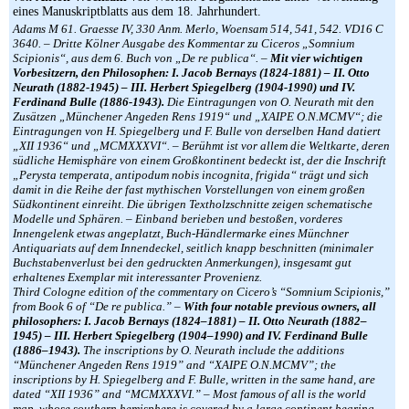
eines Manuskriptblatts aus dem 18. Jahrhundert.
Adams M 61. Graesse IV, 330 Anm. Merlo, Woensam 514, 541, 542. VD16 C
3640. – Dritte Kölner Ausgabe des Kommentar zu Ciceros „Somnium
Scipionis“, aus dem 6. Buch von „De re publica“. –
Mit vier wichtigen
Vorbesitzern, den Philosophen: I. Jacob Bernays (1824-1881) – II. Otto
Neurath (1882-1945) – III. Herbert Spiegelberg (1904-1990) und IV.
Ferdinand Bulle (1886-1943).
Die Eintragungen von O. Neurath mit den
Zusätzen „Münchener Angeden Rens 1919“ und „XAIPE O.N.MCMV“; die
Eintragungen von H. Spiegelberg und F. Bulle von derselben Hand datiert
„XII 1936“ und „MCMXXXVI“. – Berühmt ist vor allem die Weltkarte, deren
südliche Hemisphäre von einem Großkontinent bedeckt ist, der die Inschrift
„Perysta temperata, antipodum nobis incognita, frigida“ trägt und sich
damit in die Reihe der fast mythischen Vorstellungen von einem großen
Südkontinent einreiht. Die übrigen Textholzschnitte zeigen schematische
Modelle und Sphären. – Einband berieben und bestoßen, vorderes
Innengelenk etwas angeplatzt, Buch-Händlermarke eines Münchner
Antiquariats auf dem Innendeckel, seitlich knapp beschnitten (minimaler
Buchstabenverlust bei den gedruckten Anmerkungen), insgesamt gut
erhaltenes Exemplar mit interessanter Provenienz.
Third Cologne edition of the commentary on Cicero’s “Somnium Scipionis,”
from Book 6 of “De re publica.” –
With four notable previous owners, all
philosophers: I. Jacob Bernays (1824–1881) – II. Otto Neurath (1882–
1945) – III. Herbert Spiegelberg (1904–1990) and IV. Ferdinand Bulle
(1886–1943).
The inscriptions by O. Neurath include the additions
“Münchener Angeden Rens 1919” and “XAIPE O.N.MCMV”; the
inscriptions by H. Spiegelberg and F. Bulle, written in the same hand, are
dated “XII 1936” and “MCMXXXVI.” – Most famous of all is the world
map, whose southern hemisphere is covered by a large continent bearing