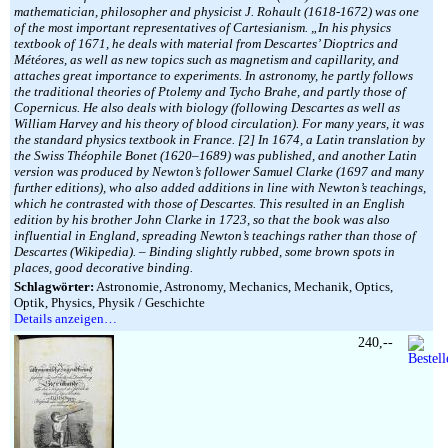
mathematician, philosopher and physicist J. Rohault (1618-1672) was one
of the most important representatives of Cartesianism. „In his physics
textbook of 1671, he deals with material from Descartes’ Dioptrics and
Météores, as well as new topics such as magnetism and capillarity, and
attaches great importance to experiments. In astronomy, he partly follows
the traditional theories of Ptolemy and Tycho Brahe, and partly those of
Copernicus. He also deals with biology (following Descartes as well as
William Harvey and his theory of blood circulation). For many years, it was
the standard physics textbook in France. [2] In 1674, a Latin translation by
the Swiss Théophile Bonet (1620–1689) was published, and another Latin
version was produced by Newton’s follower Samuel Clarke (1697 and many
further editions), who also added additions in line with Newton’s teachings,
which he contrasted with those of Descartes. This resulted in an English
edition by his brother John Clarke in 1723, so that the book was also
influential in England, spreading Newton’s teachings rather than those of
Descartes (Wikipedia). – Binding slightly rubbed, some brown spots in
places, good decorative binding.
Schlagwörter:
Astronomie, Astronomy, Mechanics, Mechanik, Optics,
Optik, Physics, Physik / Geschichte
Details anzeigen…
240,--