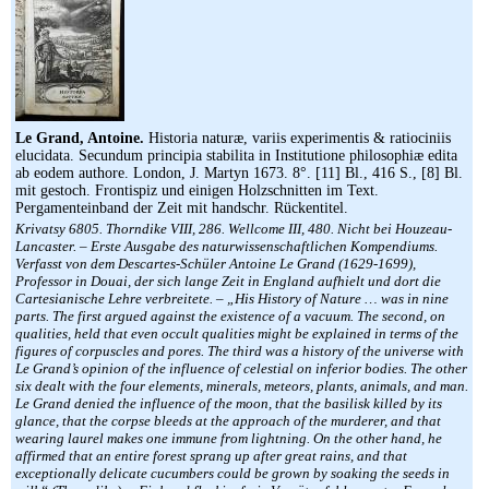
Le Grand, Antoine.
Historia naturæ, variis experimentis & ratiociniis
elucidata. Secundum principia stabilita in Institutione philosophiæ edita
ab eodem authore. London, J. Martyn 1673. 8°. [11] Bl., 416 S., [8] Bl.
mit gestoch. Frontispiz und einigen Holzschnitten im Text.
Pergamenteinband der Zeit mit handschr. Rückentitel.
Krivatsy 6805. Thorndike VIII, 286. Wellcome III, 480. Nicht bei Houzeau-
Lancaster. – Erste Ausgabe des naturwissenschaftlichen Kompendiums.
Verfasst von dem Descartes-Schüler Antoine Le Grand (1629-1699),
Professor in Douai, der sich lange Zeit in England aufhielt und dort die
Cartesianische Lehre verbreitete. – „His History of Nature … was in nine
parts. The first argued against the existence of a vacuum. The second, on
qualities, held that even occult qualities might be explained in terms of the
figures of corpuscles and pores. The third was a history of the universe with
Le Grand’s opinion of the influence of celestial on inferior bodies. The other
six dealt with the four elements, minerals, meteors, plants, animals, and man.
Le Grand denied the influence of the moon, that the basilisk killed by its
glance, that the corpse bleeds at the approach of the murderer, and that
wearing laurel makes one immune from lightning. On the other hand, he
affirmed that an entire forest sprang up after great rains, and that
exceptionally delicate cucumbers could be grown by soaking the seeds in