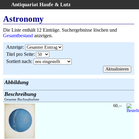
Antiquariat Haufe & Lutz
:
Volltextsuche
Astronomy
Home
Die Liste enthält 12 Einträge. Suchergebnisse löschen und
Gesamtbestand
Gesamtbestand
anzeigen.
Erweiterte Suche
Anzeige
:
Kategorien
Titel pro Seite
:
Schlagwörter
Sortiert nach
:
Suchergebnisse
Warenkorb
AGB
Abbildung
Widerruf
Beschreibung
Über uns
Gesamte Buchaufnahme
Aktuelle Kataloge
60,--
Kontakt
Ankauf
Links