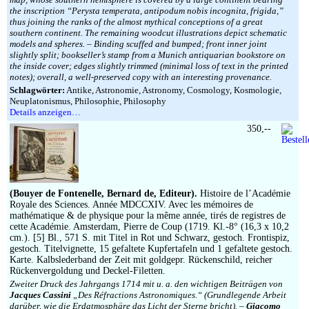
the inscription “Perysta temperata, antipodum nobis incognita, frigida,”
thus joining the ranks of the almost mythical conceptions of a great
southern continent. The remaining woodcut illustrations depict schematic
models and spheres. – Binding scuffed and bumped; front inner joint
slightly split; bookseller’s stamp from a Munich antiquarian bookstore on
the inside cover; edges slightly trimmed (minimal loss of text in the printed
notes); overall, a well-preserved copy with an interesting provenance.
Schlagwörter:
Antike, Astronomie, Astronomy, Cosmology, Kosmologie,
Neuplatonismus, Philosophie, Philosophy
Details anzeigen…
350,--
(Bouyer de Fontenelle, Bernard de, Editeur).
Histoire de l’Académie
Royale des Sciences. Année MDCCXIV. Avec les mémoires de
mathématique & de physique pour la même année, tirés de registres de
cette Académie. Amsterdam, Pierre de Coup (1719. Kl.-8° (16,3 x 10,2
cm.). [5] Bl., 571 S. mit Titel in Rot und Schwarz, gestoch. Frontispiz,
gestoch. Titelvignette, 15 gefaltete Kupfertafeln und 1 gefaltete gestoch.
Karte. Kalbslederband der Zeit mit goldgepr. Rückenschild, reicher
Rückenvergoldung und Deckel-Filetten.
Zweiter Druck des Jahrgangs 1714 mit u. a. den wichtigen Beiträgen von
Jacques Cassini
„Des Réfractions Astronomiques.“ (Grundlegende Arbeit
darüber, wie die Erdatmosphäre das Licht der Sterne bricht). –
Giacomo