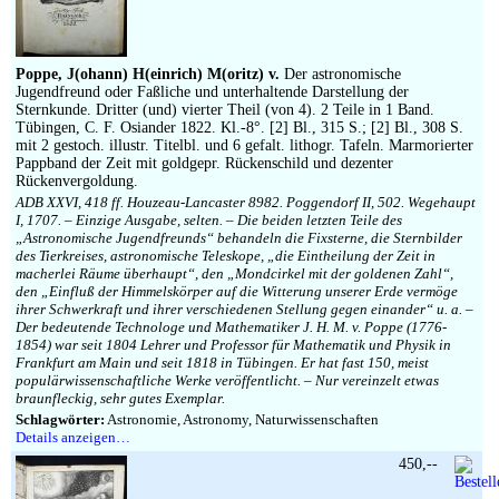
Poppe, J(ohann) H(einrich) M(oritz) v.
Der astronomische
Jugendfreund oder Faßliche und unterhaltende Darstellung der
Sternkunde. Dritter (und) vierter Theil (von 4). 2 Teile in 1 Band.
Tübingen, C. F. Osiander 1822. Kl.-8°. [2] Bl., 315 S.; [2] Bl., 308 S.
mit 2 gestoch. illustr. Titelbl. und 6 gefalt. lithogr. Tafeln. Marmorierter
Pappband der Zeit mit goldgepr. Rückenschild und dezenter
Rückenvergoldung.
ADB XXVI, 418 ff. Houzeau-Lancaster 8982. Poggendorf II, 502. Wegehaupt
I, 1707. – Einzige Ausgabe, selten. – Die beiden letzten Teile des
„Astronomische Jugendfreunds“ behandeln die Fixsterne, die Sternbilder
des Tierkreises, astronomische Teleskope, „die Eintheilung der Zeit in
macherlei Räume überhaupt“, den „Mondcirkel mit der goldenen Zahl“,
den „Einfluß der Himmelskörper auf die Witterung unserer Erde vermöge
ihrer Schwerkraft und ihrer verschiedenen Stellung gegen einander“ u. a. –
Der bedeutende Technologe und Mathematiker J. H. M. v. Poppe (1776-
1854) war seit 1804 Lehrer und Professor für Mathematik und Physik in
Frankfurt am Main und seit 1818 in Tübingen. Er hat fast 150, meist
populärwissenschaftliche Werke veröffentlicht. – Nur vereinzelt etwas
braunfleckig, sehr gutes Exemplar.
Schlagwörter:
Astronomie, Astronomy, Naturwissenschaften
Details anzeigen…
450,--