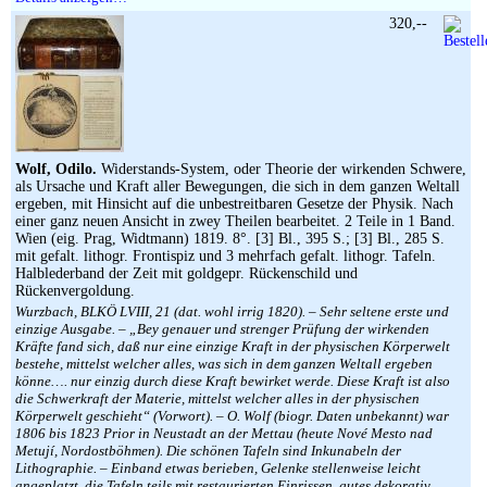
320,--
Wolf, Odilo.
Widerstands-System, oder Theorie der wirkenden Schwere,
als Ursache und Kraft aller Bewegungen, die sich in dem ganzen Weltall
ergeben, mit Hinsicht auf die unbestreitbaren Gesetze der Physik. Nach
einer ganz neuen Ansicht in zwey Theilen bearbeitet. 2 Teile in 1 Band.
Wien (eig. Prag, Widtmann) 1819. 8°. [3] Bl., 395 S.; [3] Bl., 285 S.
mit gefalt. lithogr. Frontispiz und 3 mehrfach gefalt. lithogr. Tafeln.
Halblederband der Zeit mit goldgepr. Rückenschild und
Rückenvergoldung.
Wurzbach, BLKÖ LVIII, 21 (dat. wohl irrig 1820). – Sehr seltene erste und
einzige Ausgabe. – „Bey genauer und strenger Prüfung der wirkenden
Kräfte fand sich, daß nur eine einzige Kraft in der physischen Körperwelt
bestehe, mittelst welcher alles, was sich in dem ganzen Weltall ergeben
könne…. nur einzig durch diese Kraft bewirket werde. Diese Kraft ist also
die Schwerkraft der Materie, mittelst welcher alles in der physischen
Körperwelt geschieht“ (Vorwort). – O. Wolf (biogr. Daten unbekannt) war
1806 bis 1823 Prior in Neustadt an der Mettau (heute Nové Mesto nad
Metují, Nordostböhmen). Die schönen Tafeln sind Inkunabeln der
Lithographie. – Einband etwas berieben, Gelenke stellenweise leicht
angeplatzt, die Tafeln teils mit restaurierten Einrissen, gutes dekorativ