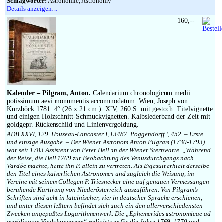
Schlagwörter:
Astronomie, Astronomy
Details anzeigen…
160,--
Kalender – Pilgram, Anton.
Calendarium chronologicum medii
potissimum aevi monumentis accommodatum. Wien, Joseph von
Kurzböck 1781. 4° (26 x 21 cm.). XIV, 260 S. mit gestoch. Titelvignette
und einigen Holzschnitt-Schmuckvignetten. Kalbslederband der Zeit mit
goldgepr. Rückenschild und Linienvergoldung.
ADB XXVI, 129. Houzeau-Lancaster I, 13487. Poggendorff I, 452. – Erste
und einzige Ausgabe. – Der Wiener Astronom Anton Pilgram (1730-1793)
war seit 1783 Assistent von Peter Hell an der Wiener Sternwarte. „Während
der Reise, die Hell 1769 zur Beobachtung des Venusdurchgangs nach
Vardöe machte, hatte ihn P. allein zu vertreten. Als Exjesuit erhielt derselbe
den Titel eines kaiserlichen Astronomen und zugleich die Weisung, im
Vereine mit seinem Collegen P. Triesnecker eine auf genauen Vermessungen
beruhende Kartirung von Niederösterreich auszuführen. Von Pilgram’s
Schriften sind acht in lateinischer, vier in deutscher Sprache erschienen,
und unter diesen leßtern befindet sich auch ein den allerverschiedensten
Zwecken angepaßtes Logarithmenwerk. Die „Ephemerides astronomicae ad
meridianum Vindobonensem“ redigirte er für die Jahre 1769, 1770 und