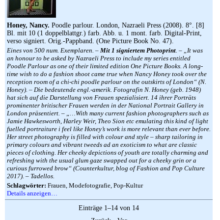
Honey, Nancy.
Poodle parlour. London, Nazraeli Press (2008). 8°. [8]
Bl. mit 10 (1 doppelblattgr.) farb. Abb. u. 1 mont. farb. Digital-Print,
verso signiert. Orig.-Pappband. (One Picture Book No. 47).
Eines von 500 num. Exemplaren. –
Mit 1 signiertem Photoprint
. – „It was
an honour to be asked by Nazraeli Press to include my series entitled
Poodle Parlour as one of their limited edition One Picture Books. A long-
time wish to do a fashion shoot came true when Nancy Honey took over the
reception room of a chi-chi poodle parlour on the outskirts of London“ (N.
Honey). – Die bedeutende engl.-amerik. Fotografin N. Honey (geb. 1948)
hat sich auf die Darstellung von Frauen spezialisiert. 14 ihrer Porträts
prominenter britischer Frauen werden in der National Portrait Gallery in
London präsentiert. – „…With many current fashion photographers such as
Jamie Hawkesworth, Harley Weir, Theo Sion etc emulating this kind of light
fuelled portraiture i feel like Honey’s work is more relevant than ever before.
Her street photography is filled with colour and style – sharp tailoring in
primary colours and vibrant tweeds ad an exoticism to what are classic
pieces of clothing. Her cheeky depictions of youth are totally charming and
refreshing with the usual glum gaze swapped out for a cheeky grin or a
curious furrowed brow“ (Counterkultur, blog of Fashion and Pop Culture
2017). – Tadellos.
Schlagwörter:
Frauen, Modefotografie, Pop-Kultur
Details anzeigen…
Einträge 1–14 von 14