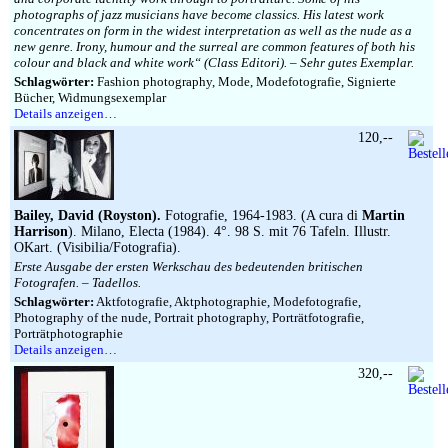
photographs of jazz musicians have become classics. His latest work
concentrates on form in the widest interpretation as well as the nude as a
new genre. Irony, humour and the surreal are common features of both his
colour and black and white work“ (Class Editori). – Sehr gutes Exemplar.
Schlagwörter:
Fashion photography, Mode, Modefotografie, Signierte
Bücher, Widmungsexemplar
Details anzeigen…
120,--
Bailey, David (Royston).
Fotografie, 1964-1983. (A cura di
Martin
Harrison
). Milano, Electa (1984). 4°. 98 S. mit 76 Tafeln. Illustr.
OKart. (Visibilia/Fotografia).
Erste Ausgabe der ersten Werkschau des bedeutenden britischen
Fotografen. – Tadellos.
Schlagwörter:
Aktfotografie, Aktphotographie, Modefotografie,
Photography of the nude, Portrait photography, Porträtfotografie,
Porträtphotographie
Details anzeigen…
320,--