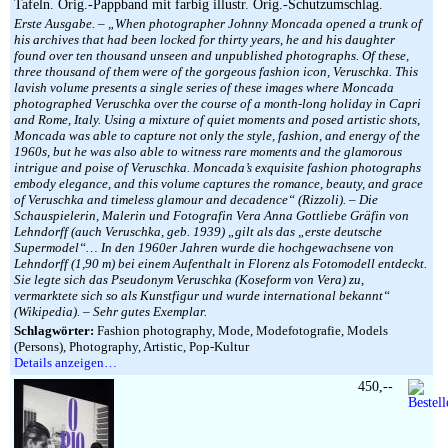
Tafeln. Orig.-Pappband mit farbig illustr. Orig.-Schutzumschlag.
Erste Ausgabe. – „When photographer Johnny Moncada opened a trunk of
his archives that had been locked for thirty years, he and his daughter
found over ten thousand unseen and unpublished photographs. Of these,
three thousand of them were of the gorgeous fashion icon, Veruschka. This
lavish volume presents a single series of these images where Moncada
photographed Veruschka over the course of a month-long holiday in Capri
and Rome, Italy. Using a mixture of quiet moments and posed artistic shots,
Moncada was able to capture not only the style, fashion, and energy of the
1960s, but he was also able to witness rare moments and the glamorous
intrigue and poise of Veruschka. Moncada’s exquisite fashion photographs
embody elegance, and this volume captures the romance, beauty, and grace
of Veruschka and timeless glamour and decadence“ (Rizzoli). – Die
Schauspielerin, Malerin und Fotografin Vera Anna Gottliebe Gräfin von
Lehndorff (auch Veruschka, geb. 1939) „gilt als das „erste deutsche
Supermodel“… In den 1960er Jahren wurde die hochgewachsene von
Lehndorff (1,90 m) bei einem Aufenthalt in Florenz als Fotomodell entdeckt.
Sie legte sich das Pseudonym Veruschka (Koseform von Vera) zu,
vermarktete sich so als Kunstfigur und wurde international bekannt“
(Wikipedia). – Sehr gutes Exemplar.
Schlagwörter:
Fashion photography, Mode, Modefotografie, Models
(Persons), Photography, Artistic, Pop-Kultur
Details anzeigen…
450,--