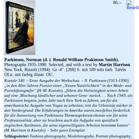
80,--
Parkinson, Norman (d. i. Ronald William Prakinson Smith).
Photographs 1935-1990. Selected, and with a text by
Martin Harrison
.
New York, Rizzoli (1994). Gr.-4°. [208] S. mit 189 teils farb. Tafeln
OLn. mit farbig illustr. OU.
Koetzle 340. – Erste Ausgabe der Werkschau. – N. Parkinson (1913-1990),
„in den 40er Jahren Pionier einer „Neuen Natürlichkeit“ in der Mode- und
Porträtfotografie“ (H.-M. Koetzle), „führte die Vielseitigkeit seiner Arbeit
auf eine ‚Mischung ländlicher und urbaner Gene‘ zurück. … Nach 1949, als
Parkinsion begann, jedes Jahr nach New York zu fahren, um für die
amerikanische Ausgabe von Vogue zu arbeiten, tritt die Urbanität stärker in
den Vordergrund. Die Erfahrungen in Amerika waren zweifellos förderlich
für die Ausweitung von Parkinsons Themenspektrum ebenso wie für seine
Professionalität, aber sie brachten auch die Aufgabe von spezifisch
englischen Attributen, die seine eigenwilligsten Arbeiten bestimmt hatten“
(M. Harrison in Koetzle). – Sehr gutes Exemplar.
Schlagwörter:
Fashion photography, Modefotografie, Portrait photography,