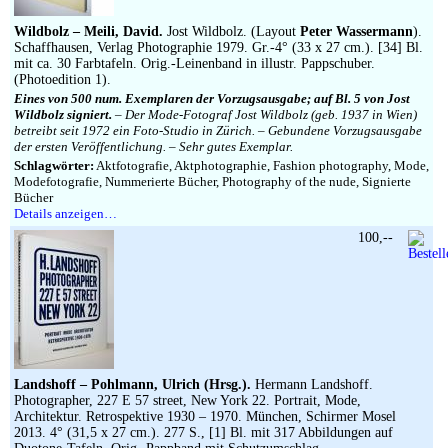
Impressum
Wildbolz – Meili, David.
Jost Wildbolz. (Layout
Peter Wassermann
).
Schaffhausen, Verlag Photographie 1979. Gr.-4° (33 x 27 cm.). [34] Bl.
mit ca. 30 Farbtafeln. Orig.-Leinenband in illustr. Pappschuber.
(Photoedition 1).
Eines von 500 num. Exemplaren der Vorzugsausgabe; auf Bl. 5 von Jost
Wildbolz signiert.
– Der Mode-Fotograf Jost Wildbolz (geb. 1937 in Wien)
betreibt seit 1972 ein Foto-Studio in Zürich. – Gebundene Vorzugsausgabe
der ersten Veröffentlichung. – Sehr gutes Exemplar.
Schlagwörter:
Aktfotografie, Aktphotographie, Fashion photography, Mode,
Modefotografie, Nummerierte Bücher, Photography of the nude, Signierte
Bücher
Details anzeigen…
100,--
Landshoff – Pohlmann, Ulrich (Hrsg.).
Hermann Landshoff.
Photographer, 227 E 57 street, New York 22. Portrait, Mode,
Architektur. Retrospektive 1930 – 1970. München, Schirmer Mosel
2013. 4° (31,5 x 27 cm.). 277 S., [1] Bl. mit 317 Abbildungen auf