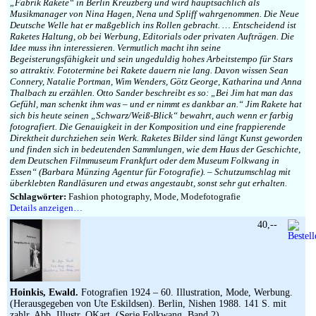
„Fabrik Rakete“ in Berlin Kreuzberg und wird hauptsächlich als
Musikmanager von Nina Hagen, Nena und Spliff wahrgenommen. Die Neue
Deutsche Welle hat er maßgeblich ins Rollen gebracht. … Entscheidend ist
Raketes Haltung, ob bei Werbung, Editorials oder privaten Aufträgen. Die
Idee muss ihn interessieren. Vermutlich macht ihn seine
Begeisterungsfähigkeit und sein ungeduldig hohes Arbeitstempo für Stars
so attraktiv. Fototermine bei Rakete dauern nie lang. Davon wissen Sean
Connery, Natalie Portman, Wim Wenders, Götz George, Katharina und Anna
Thalbach zu erzählen. Otto Sander beschreibt es so: „Bei Jim hat man das
Gefühl, man schenkt ihm was – und er nimmt es dankbar an.“ Jim Rakete hat
sich bis heute seinen „Schwarz/Weiß-Blick“ bewahrt, auch wenn er farbig
fotografiert. Die Genauigkeit in der Komposition und eine frappierende
Direktheit durchziehen sein Werk. Raketes Bilder sind längt Kunst geworden
und finden sich in bedeutenden Sammlungen, wie dem Haus der Geschichte,
dem Deutschen Filmmuseum Frankfurt oder dem Museum Folkwang in
Essen“ (Barbara Münzing Agentur für Fotografie). – Schutzumschlag mit
überklebten Randläsuren und etwas angestaubt, sonst sehr gut erhalten.
Schlagwörter:
Fashion photography, Mode, Modefotografie
Details anzeigen…
40,--
Hoinkis, Ewald.
Fotografien 1924 – 60. Illustration, Mode, Werbung.
(Herausgegeben von Ute Eskildsen). Berlin, Nishen 1988. 141 S. mit
zahlr. Abb. Illustr. OKart. (Serie Folkwang, Band 2).