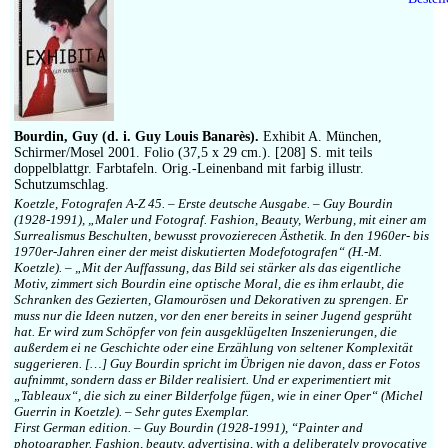
Bourdin, Guy (d. i. Guy Louis Banarès).
Exhibit A. München,
Schirmer/Mosel 2001. Folio (37,5 x 29 cm.). [208] S. mit teils
doppelblattgr. Farbtafeln. Orig.-Leinenband mit farbig illustr.
Schutzumschlag.
Koetzle, Fotografen A-Z 45. – Erste deutsche Ausgabe. – Guy Bourdin
(1928-1991), „Maler und Fotograf. Fashion, Beauty, Werbung, mit einer am
Surrealismus Beschulten, bewusst provozierecen Ästhetik. In den 1960er- bis
1970er-Jahren einer der meist diskutierten Modefotografen“ (H.-M.
Koetzle). – „Mit der Auffassung, das Bild sei stärker als das eigentliche
Motiv, zimmert sich Bourdin eine optische Moral, die es ihm erlaubt, die
Schranken des Gezierten, Glamourösen und Dekorativen zu sprengen. Er
muss nur die Ideen nutzen, vor den ener bereits in seiner Jugend gesprüht
hat. Er wird zum Schöpfer von fein ausgeklügelten Inszenierungen, die
außerdem ei ne Geschichte oder eine Erzählung von seltener Komplexität
suggerieren. […] Guy Bourdin spricht im Übrigen nie davon, dass er Fotos
aufnimmt, sondern dass er Bilder realisiert. Und er experimentiert mit
„Tableaux“, die sich zu einer Bilderfolge fügen, wie in einer Oper“ (Michel
Guerrin in Koetzle). – Sehr gutes Exemplar.
First German edition. – Guy Bourdin (1928-1991), “Painter and
photographer. Fashion, beauty, advertising, with a deliberately provocative