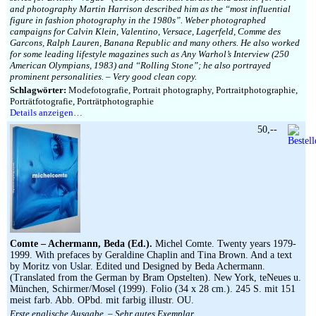
and photography Martin Harrison described him as the “most influential
figure in fashion photography in the 1980s”. Weber photographed
campaigns for Calvin Klein, Valentino, Versace, Lagerfeld, Comme des
Garcons, Ralph Lauren, Banana Republic and many others. He also worked
for some leading lifestyle magazines such as Any Warhol’s Interview (250
American Olympians, 1983) and “Rolling Stone”; he also portrayed
prominent personalities. – Very good clean copy.
Schlagwörter:
Modefotografie, Portrait photography, Portraitphotographie,
Porträtfotografie, Porträtphotographie
Details anzeigen…
50,--
Comte – Achermann, Beda (Ed.).
Michel Comte. Twenty years 1979-
1999. With prefaces by Geraldine Chaplin and Tina Brown. And a text
by Moritz von Uslar. Edited und Designed by Beda Achermann.
(Translated from the German by Bram Opstelten). New York, teNeues u.
München, Schirmer/Mosel (1999). Folio (34 x 28 cm.). 245 S. mit 151
meist farb. Abb. OPbd. mit farbig illustr. OU.
Erste englische Ausgabe. – Sehr gutes Exemplar.