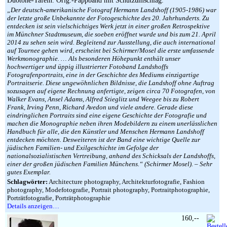
Duotone-Tafeln. Orig.-Pappband mit Schutzumschlag.
„Der deutsch-amerikanische Fotograf Hermann Landshoff (1905-1986) war
der letzte große Unbekannte der Fotogeschichte des 20. Jahrhunderts. Zu
entdecken ist sein vielschichtiges Werk jetzt in einer großen Retrospektive
im Münchner Stadtmuseum, die soeben eröffnet wurde und bis zum 21. April
2014 zu sehen sein wird. Begleitend zur Ausstellung, die auch international
auf Tournee gehen wird, erscheint bei Schirmer/Mosel die erste umfassende
Werkmonographie. … Als besonderen Höhepunkt enthält unser
hochwertiger und üppig illustrierter Fotoband Landshoffs
Fotografenportraits, eine in der Geschichte des Mediums einzigartige
Portraitserie. Diese ungewöhnlichen Bildnisse, die Landshoff ohne Auftrag
sozusagen auf eigene Rechnung anfertigte, zeigen circa 70 Fotografen, von
Walker Evans, Ansel Adams, Alfred Stieglitz und Weegee bis zu Robert
Frank, Irving Penn, Richard Avedon und viele andere. Gerade diese
eindringlichen Portraits sind eine eigene Geschichte der Fotografie und
machen die Monographie neben ihren Modebildern zu einem unerlässlichen
Handbuch für alle, die den Künstler und Menschen Hermann Landshoff
entdecken möchten. Desweiteren ist der Band eine wichtige Quelle zur
jüdischen Familien- und Exilgeschichte im Gefolge der
nationalsozialistischen Vertreibung, anhand des Schicksals der Landshoffs,
einer der großen jüdischen Familien Münchens.“ (Schirmer Mosel). – Sehr
gutes Exemplar.
Schlagwörter:
Architecture photography, Architekturfotografie, Fashion
photography, Modefotografie, Portrait photography, Portraitphotographie,
Porträtfotografie, Porträtphotographie
Details anzeigen…
160,--