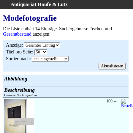
Antiquariat Haufe & Lutz
:
Volltextsuche
Modefotografie
Home
Die Liste enthält 14 Einträge. Suchergebnisse löschen und
Gesamtbestand
Gesamtbestand
anzeigen.
Erweiterte Suche
Anzeige
:
Kategorien
Titel pro Seite
:
Schlagwörter
Sortiert nach
:
Suchergebnisse
Warenkorb
AGB
Abbildung
Widerruf
Beschreibung
Über uns
Gesamte Buchaufnahme
Aktuelle Kataloge
100,--
Kontakt
Ankauf
Links