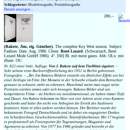
Schlagwörter:
Modefotografie, Porträtfotografie
Details anzeigen…
280,--
(Rakete, Jim, eig. Günther).
The complete Key West session. Subject:
Fashion. Date: Aug. 1986. Client:
René Lezard
. (Schwarzach, René
Lezard Mode GmbH 1986). 4°. [60] Bl. mit meist ganzs. Abb. OLn. mit
illustr. OU.
Nr. 822 einer limit. Auflage.
Von J. Rakete auf dem Titelblatt signiert
. –
Sehr seltene erste Buchveröffentlichung des 1951 in Berlin geborenen
Fotografen. – „Bei Jim Raketes Bildern entsteht ein ähnlicher Effekt wie bei
einer Zeitlupe im Film: Der Moment in der Schwebe erlaubt dem Betrachter
genauer zu schauen, mehr zu erkennen. Manchmal meint man sogar seine
Portraits würden atmen oder sich bewegen. Raketes Bilder sind wie
komprimierte Filme – sie bleiben nie zweidimensional, sie haben immer Tiefe
und Dauer. Jim Rakete bekommt im Alter von vier Jahren seine erste Kamera
geschenkt und hätte ihn nicht von Anbeginn die Erotik des Auslösens
fasziniert, hätte er alles andere werden können. Der Berliner wurde der
bekannteste Fotograf Deutschlands und ist dabei ein engagierter Denker,
ein Scharfzeichner, Geschichtenerzähler, Talentfrüherkenner. Mit 17 beginnt
er professionell als Fotoreporter für Tageszeitungen, Magazine und
Agenturen zu arbeiten. Von 1977 bis 1986 gründet und betreibt er die