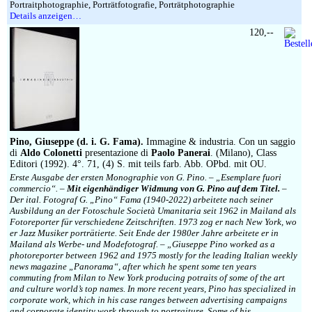
Portraitphotographie, Porträtfotografie, Porträtphotographie
Details anzeigen…
120,--
Pino, Giuseppe (d. i. G. Fama).
Immagine & industria. Con un saggio
di
Aldo Colonetti
presentazione di
Paolo Panerai
. (Milano), Class
Editori (1992). 4°. 71, (4) S. mit teils farb. Abb. OPbd. mit OU.
Erste Ausgabe der ersten Monographie von G. Pino. – „Esemplare fuori
commercio“. –
Mit eigenhändiger Widmung von G. Pino auf dem Titel.
–
Der ital. Fotograf G. „Pino“ Fama (1940-2022) arbeitete nach seiner
Ausbildung an der Fotoschule Società Umanitaria seit 1962 in Mailand als
Fotoreporter für verschiedene Zeitschriften. 1973 zog er nach New York, wo
er Jazz Musiker porträtierte. Seit Ende der 1980er Jahre arbeitete er in
Mailand als Werbe- und Modefotograf. – „Giuseppe Pino worked as a
photoreporter between 1962 and 1975 mostly for the leading Italian weekly
news magazine „Panorama“, after which he spent some ten years
commuting from Milan to New York producing potraits of some of the art
and culture world’s top names. In more recent years, Pino has specialized in
corporate work, which in his case ranges between advertising campaigns
and corporate identity work through to portraiture. Some of his