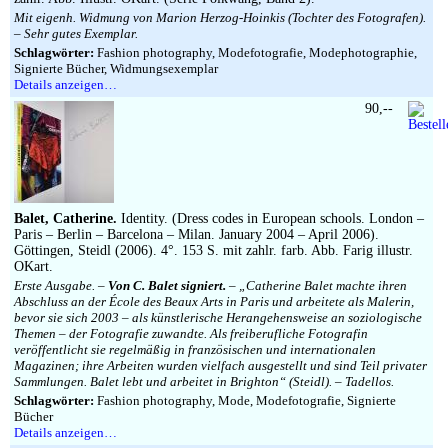
Mit eigenh. Widmung von Marion Herzog-Hoinkis (Tochter des Fotografen).
– Sehr gutes Exemplar.
Schlagwörter:
Fashion photography, Modefotografie, Modephotographie,
Signierte Bücher, Widmungsexemplar
Details anzeigen…
90,--
Balet, Catherine.
Identity. (Dress codes in European schools. London –
Paris – Berlin – Barcelona – Milan. January 2004 – April 2006).
Göttingen, Steidl (2006). 4°. 153 S. mit zahlr. farb. Abb. Farig illustr.
OKart.
Erste Ausgabe. –
Von C. Balet signiert.
– „Catherine Balet machte ihren
Abschluss an der École des Beaux Arts in Paris und arbeitete als Malerin,
bevor sie sich 2003 – als künstlerische Herangehensweise an soziologische
Themen – der Fotografie zuwandte. Als freiberufliche Fotografin
veröffentlicht sie regelmäßig in französischen und internationalen
Magazinen; ihre Arbeiten wurden vielfach ausgestellt und sind Teil privater
Sammlungen. Balet lebt und arbeitet in Brighton“ (Steidl). – Tadellos.
Schlagwörter:
Fashion photography, Mode, Modefotografie, Signierte
Bücher
Details anzeigen…