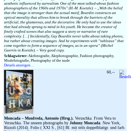
aesthetic influenced by surrealism. One of the most talked-about fashion
photographers of the 1960s and 1970s” (H.-M. Koetzle). – „With the belief
that the image is stronger than the actual motif, Bourdin constructs an
optical morality that allows him to break through the barriers of the
artificial, the glamorous, and the decorative. He only had to use the ideas
that had already sprung to mind in his youth. He became the creator of
finely crafted scenes that also suggest a story or narrative of rare
complexity. […] Incidentally, Guy Bourdin never talks about taking photos,
but rather about creating images. And he experiments with “tableaux” that
come together to form a sequence of images, as in an opera“ (Michel
Guerrin in Koetzle). – Very good copy.
Schlagwörter:
Aktfotografie, Aktphotographie, Fashion photography,
Modefotografie, Photography of the nude
Details anzeigen…
60,--
Moncada – Monfreda, Antonio (Hrsg.).
Veruschka. From Vera to
Veruschka. The unseen photographs by
Johnny Moncada
. New York,
Rizzoli (2014). Folio ( XXI S., [61] Bl. mit teils doppelblattgr. und farb.