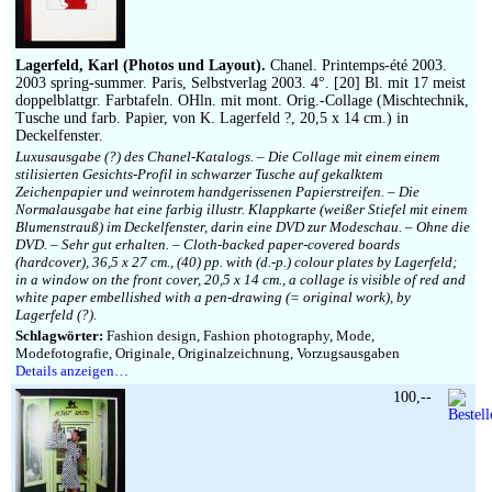
Lagerfeld, Karl (Photos und Layout).
Chanel. Printemps-été 2003.
2003 spring-summer. Paris, Selbstverlag 2003. 4°. [20] Bl. mit 17 meist
doppelblattgr. Farbtafeln. OHln. mit mont. Orig.-Collage (Mischtechnik,
Tusche und farb. Papier, von K. Lagerfeld ?, 20,5 x 14 cm.) in
Deckelfenster.
Luxusausgabe (?) des Chanel-Katalogs. – Die Collage mit einem einem
stilisierten Gesichts-Profil in schwarzer Tusche auf gekalktem
Zeichenpapier und weinrotem handgerissenen Papierstreifen. – Die
Normalausgabe hat eine farbig illustr. Klappkarte (weißer Stiefel mit einem
Blumenstrauß) im Deckelfenster, darin eine DVD zur Modeschau. – Ohne die
DVD. – Sehr gut erhalten. – Cloth-backed paper-covered boards
(hardcover), 36,5 x 27 cm., (40) pp. with (d.-p.) colour plates by Lagerfeld;
in a window on the front cover, 20,5 x 14 cm., a collage is visible of red and
white paper embellished with a pen-drawing (= original work), by
Lagerfeld (?).
Schlagwörter:
Fashion design, Fashion photography, Mode,
Modefotografie, Originale, Originalzeichnung, Vorzugsausgaben
Details anzeigen…
100,--