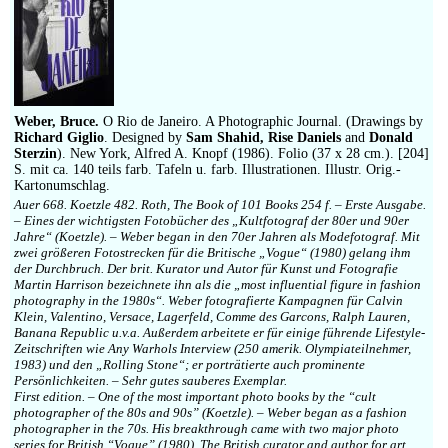
Weber, Bruce.
O Rio de Janeiro. A Photographic Journal. (Drawings by
Richard Giglio
. Designed by
Sam Shahid, Rise Daniels
and
Donald
Sterzin
). New York, Alfred A. Knopf (1986). Folio (37 x 28 cm.). [204]
S. mit ca. 140 teils farb. Tafeln u. farb. Illustrationen. Illustr. Orig.-
Kartonumschlag.
Auer 668. Koetzle 482. Roth, The Book of 101 Books 254 f. – Erste Ausgabe.
– Eines der wichtigsten Fotobücher des „Kultfotograf der 80er und 90er
Jahre“ (Koetzle). – Weber began in den 70er Jahren als Modefotograf. Mit
zwei größeren Fotostrecken für die Britische „Vogue“ (1980) gelang ihm
der Durchbruch. Der brit. Kurator und Autor für Kunst und Fotografie
Martin Harrison bezeichnete ihn als die „most influential figure in fashion
photography in the 1980s“. Weber fotografierte Kampagnen für Calvin
Klein, Valentino, Versace, Lagerfeld, Comme des Garcons, Ralph Lauren,
Banana Republic u.v.a. Außerdem arbeitete er für einige führende Lifestyle-
Zeitschriften wie Any Warhols Interview (250 amerik. Olympiateilnehmer,
1983) und den „Rolling Stone“; er porträtierte auch prominente
Persönlichkeiten. – Sehr gutes sauberes Exemplar.
First edition. – One of the most important photo books by the “cult
photographer of the 80s and 90s” (Koetzle). – Weber began as a fashion
photographer in the 70s. His breakthrough came with two major photo
series for British “Vogue” (1980). The British curator and author for art