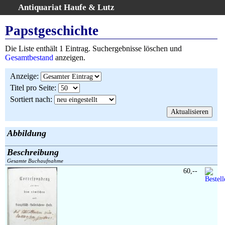
Antiquariat Haufe & Lutz
:
Volltextsuche
Papstgeschichte
Home
Die Liste enthält 1 Eintrag. Suchergebnisse löschen und
Gesamtbestand
Gesamtbestand
anzeigen.
Erweiterte Suche
Anzeige
:
Kategorien
Titel pro Seite
:
Schlagwörter
Sortiert nach
:
Suchergebnisse
Warenkorb
AGB
Abbildung
Widerruf
Beschreibung
Über uns
Gesamte Buchaufnahme
Aktuelle Kataloge
60,--
Kontakt
Ankauf
Links