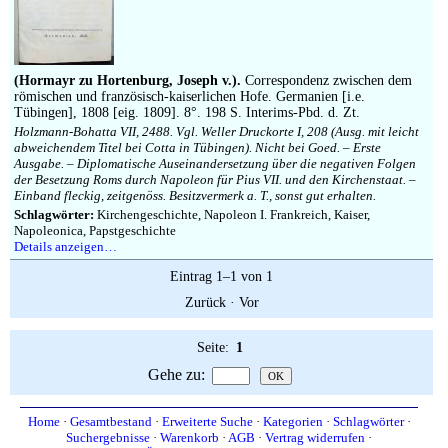
Impressum
(Hormayr zu Hortenburg, Joseph v.).
Correspondenz zwischen dem
römischen und französisch-kaiserlichen Hofe. Germanien [i.e.
Tübingen], 1808 [eig. 1809]. 8°. 198 S. Interims-Pbd. d. Zt.
Holzmann-Bohatta VII, 2488. Vgl. Weller Druckorte I, 208 (Ausg. mit leicht
abweichendem Titel bei Cotta in Tübingen). Nicht bei Goed. – Erste
Ausgabe. – Diplomatische Auseinandersetzung über die negativen Folgen
der Besetzung Roms durch Napoleon für Pius VII. und den Kirchenstaat. –
Einband fleckig, zeitgenöss. Besitzvermerk a. T., sonst gut erhalten.
Schlagwörter:
Kirchengeschichte, Napoleon I. Frankreich, Kaiser,
Napoleonica, Papstgeschichte
Details anzeigen…
Eintrag 1–1 von 1
Zurück
·
Vor
Seite:
1
Gehe zu
:
Home
·
Gesamtbestand
·
Erweiterte Suche
·
Kategorien
·
Schlagwörter
·
Suchergebnisse
·
Warenkorb
·
AGB
·
Vertrag widerrufen
·