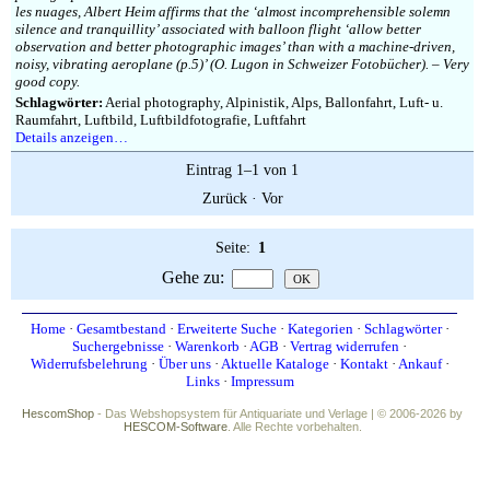
les nuages, Albert Heim affirms that the ‘almost incomprehensible solemn
silence and tranquillity’ associated with balloon flight ‘allow better
observation and better photographic images’ than with a machine-driven,
noisy, vibrating aeroplane (p.5)’ (O. Lugon in Schweizer Fotobücher). – Very
good copy.
Schlagwörter:
Aerial photography, Alpinistik, Alps, Ballonfahrt, Luft- u.
Raumfahrt, Luftbild, Luftbildfotografie, Luftfahrt
Details anzeigen…
Eintrag 1–1 von 1
Zurück
·
Vor
Seite:
1
Gehe zu
:
Home
·
Gesamtbestand
·
Erweiterte Suche
·
Kategorien
·
Schlagwörter
·
Suchergebnisse
·
Warenkorb
·
AGB
·
Vertrag widerrufen
·
Widerrufsbelehrung
·
Über uns
·
Aktuelle Kataloge
·
Kontakt
·
Ankauf
·
Links
·
Impressum
HescomShop
- Das Webshopsystem für Antiquariate und Verlage | © 2006-2026 by
HESCOM-Software
. Alle Rechte vorbehalten.