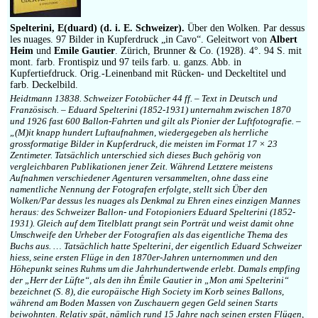
Impressum
Spelterini, E(duard) (d. i. E. Schweizer).
Über den Wolken. Par dessus
les nuages. 97 Bilder in Kupferdruck „in Cavo“. Geleitwort von
Albert
Heim
und
Emile Gautier
. Zürich, Brunner & Co. (1928). 4°. 94 S. mit
mont. farb. Frontispiz und 97 teils farb. u. ganzs. Abb. in
Kupfertiefdruck. Orig.-Leinenband mit Rücken- und Deckeltitel und
farb. Deckelbild.
Heidtmann 13838. Schweizer Fotobücher 44 ff. – Text in Deutsch und
Französisch. – Eduard Spelterini (1852-1931) unternahm zwischen 1870
und 1926 fast 600 Ballon-Fahrten und gilt als Pionier der Luftfotografie. –
„(M)it knapp hundert Luftaufnahmen, wiedergegeben als herrliche
grossformatige Bilder in Kupferdruck, die meisten im Format 17 × 23
Zentimeter. Tatsächlich unterschied sich dieses Buch gehörig von
vergleichbaren Publikationen jener Zeit. Während Letztere meistens
Aufnahmen verschiedener Agenturen versammelten, ohne dass eine
namentliche Nennung der Fotografen erfolgte, stellt sich Über den
Wolken/Par dessus les nuages als Denkmal zu Ehren eines einzigen Mannes
heraus: des Schweizer Ballon- und Fotopioniers Eduard Spelterini (1852-
1931). Gleich auf dem Titelblatt prangt sein Porträt und weist damit ohne
Umschweife den Urheber der Fotografien als das eigentliche Thema des
Buchs aus. … Tatsächlich hatte Spelterini, der eigentlich Eduard Schweizer
hiess, seine ersten Flüge in den 1870er-Jahren unternommen und den
Höhepunkt seines Ruhms um die Jahrhundertwende erlebt. Damals empfing
der „Herr der Lüfte“, als den ihn Émile Gautier in „Mon ami Spelterini“
bezeichnet (S. 8), die europäische High Society im Korb seines Ballons,
während am Boden Massen von Zuschauern gegen Geld seinen Starts
beiwohnten. Relativ spät, nämlich rund 15 Jahre nach seinen ersten Flügen,