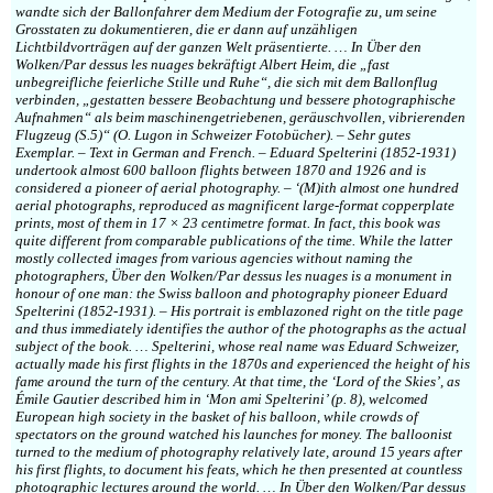
wandte sich der Ballonfahrer dem Medium der Fotografie zu, um seine
Grosstaten zu dokumentieren, die er dann auf unzähligen
Lichtbildvorträgen auf der ganzen Welt präsentierte. … In Über den
Wolken/Par dessus les nuages bekräftigt Albert Heim, die „fast
unbegreifliche feierliche Stille und Ruhe“, die sich mit dem Ballonflug
verbinden, „gestatten bessere Beobachtung und bessere photographische
Aufnahmen“ als beim maschinengetriebenen, geräuschvollen, vibrierenden
Flugzeug (S.5)“ (O. Lugon in Schweizer Fotobücher). – Sehr gutes
Exemplar. – Text in German and French. – Eduard Spelterini (1852-1931)
undertook almost 600 balloon flights between 1870 and 1926 and is
considered a pioneer of aerial photography. – ‘(M)ith almost one hundred
aerial photographs, reproduced as magnificent large-format copperplate
prints, most of them in 17 × 23 centimetre format. In fact, this book was
quite different from comparable publications of the time. While the latter
mostly collected images from various agencies without naming the
photographers, Über den Wolken/Par dessus les nuages is a monument in
honour of one man: the Swiss balloon and photography pioneer Eduard
Spelterini (1852-1931). – His portrait is emblazoned right on the title page
and thus immediately identifies the author of the photographs as the actual
subject of the book. … Spelterini, whose real name was Eduard Schweizer,
actually made his first flights in the 1870s and experienced the height of his
fame around the turn of the century. At that time, the ‘Lord of the Skies’, as
Émile Gautier described him in ‘Mon ami Spelterini’ (p. 8), welcomed
European high society in the basket of his balloon, while crowds of
spectators on the ground watched his launches for money. The balloonist
turned to the medium of photography relatively late, around 15 years after
his first flights, to document his feats, which he then presented at countless
photographic lectures around the world. … In Über den Wolken/Par dessus