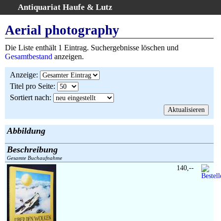
Antiquariat Haufe & Lutz
:
Volltextsuche
Aerial photography
Home
Die Liste enthält 1 Eintrag. Suchergebnisse löschen und
Gesamtbestand
Gesamtbestand
anzeigen.
Erweiterte Suche
Anzeige
:
Kategorien
Titel pro Seite
:
Schlagwörter
Sortiert nach
:
Suchergebnisse
Warenkorb
AGB
Abbildung
Widerruf
Beschreibung
Über uns
Gesamte Buchaufnahme
Aktuelle Kataloge
140,--
Kontakt
Ankauf
Links