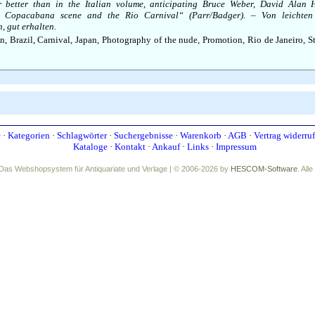
r better than in the Italian volume, anticipating Bruce Weber, David Alan 
e Copacabana scene and the Rio Carnival“ (Parr/Badger). – Von leichte
, gut erhalten.
n, Brazil, Carnival, Japan, Photography of the nude, Promotion, Rio de Janeiro, S
e
·
Kategorien
·
Schlagwörter
·
Suchergebnisse
·
Warenkorb
·
AGB
·
Vertrag widerru
Kataloge
·
Kontakt
·
Ankauf
·
Links
·
Impressum
Das Webshopsystem für Antiquariate und Verlage | © 2006-2026 by
HESCOM-Software
. All