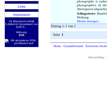
photography is rathe
photographers of th
Links
Altersspuren abgesehen
Schlagwörter:
Brasilie
Impressum
Werbung
Details anzeigen…
Ihr Warenkorb enthält
0 Artikel im Gesamtwert von
Eintrag 1–1 von 1
EUR 0,--
Währung:
Seite:
1
EUR
Home
·
Gesamtbestand
·
Erweiterte Such
HescomShop
- 