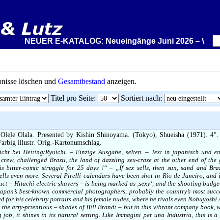
NEUER E-KATALOG: Neueingänge Juni 2026 – Wir stellen
ebnisse löschen und
Gesamtbestand
anzeigen.
Titel pro Seite
:
Sortiert nach
:
Olele Olala. Presented by Kishin Shinoyama. (Tokyo), Shueisha (1971). 4°. 
Farbig illustr. Orig.-Kartonumschlag.
icht bei Heiting/Ryuichi. – Einzige Ausgabe, selten. – Text in japanisch und e
ew, challenged Brazil, the land of dazzling sex-craze at the other end of the 
 bitter-comic struggle for 25 days !“ – „If sex sells, then sun, sand and Braz
ells even more. Several Pirelli calendars have been shot in Rio de Janeiro, and 
ct – Hitachi electric shavers – is being marked as ‚sexy‘, and the shooting budget
apan’s best-known commercial photographers, probably the country’s most succ
 for his celebrity potraits and his female nudes, where he rivals even Nobuyoshi
the arty-prtentious – shades of Bill Brandt – but in this vibrant company book, w
 job, it shines in its natural setting. Like Immagini per una Industria, this is a