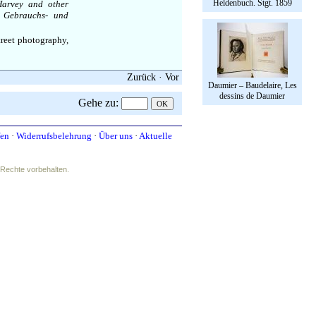
Heldenbuch. Stgt. 1859
Harvey and other
n Gebrauchs- und
treet photography,
Zurück
·
Vor
Daumier – Baudelaire, Les
dessins de Daumier
Gehe zu
:
fen
·
Widerrufsbelehrung
·
Über uns
·
Aktuelle
e Rechte vorbehalten.