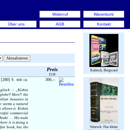
Widerruf
Warenkorb
 aus: Rare Book Week Berlin. Internationale Messe für Bü
Über uns
AGB
Kontakt
Preis
Kubisch, Borgward
EUR
[280] S. mit ca.
300,--
nglisch. – „Kishin
globe!! Here!! the
ilian beauties in
it seems a natural
 allows it. Kishin
essful commercial
 Araki. … His nude
here it is doing a
 fun book, but the
Simrock. Das kleine