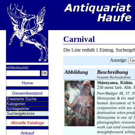
Carnival
Die Liste enthält 1 Eintrag. Sucherg
Anzeige
:
:
Volltextsuche
Abbildung
Beschreibung
Gesamte Buchaufnahme
Home
Shinoyama, Kishin.
250 meist farb. Abb. 
Gesamtbestand
Parr/Badger III, 37. N
Shinoyama & his mad cr
Erweiterte Suche
human document of his
Kategorien
conjunction with sex s
Schlagwörter
destination when produ
Suchergebnisse
Shinoyama is one of J
photographer, renowned
Aktuelle Kataloge
work can tend towards 
straightforward selling
Ankauf