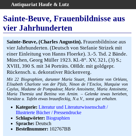
Antiquariat Haufe & Lutz
:
Volltextsuche
Sainte-Beuve, Frauenbildnisse aus
Home
vier Jahrhunderten
Gesamtbestand
Erweiterte Suche
Sainte-Beuve, (Charles Augustin).
Frauenbildnisse aus
Kategorien
vier Jahrhunderten. (Deutsch von Stefanie Strizek mit
einer Einleitung von Hanns Floerke). 3.-5. Tsd. 2 Bände.
Schlagwörter
München, Georg Müller 1923. Kl.-8°. XV, 321, (3) S.;
Warenkorb
XVIII, 390 S. mit 34 Porträts. OHldr. mit goldgepr.
AGB
Rückensch. u. dekorativer Rückenverg.
Widerruf
Mit 22 Biographien, darunter Maria Stuart, Henriette von Orléans,
Elisabeth Charlotte von der Pfalz, Ninon de l’Enclos, Marquise von
Über uns
Caylus, Madame de Pompadour, Marie Antoinette, Maria Antoinette,
Maria Theresia und Bettina von Arnim. – Gelenke tewas berieben,
Aktuelle Kataloge
Vorsätze u. Tafeln etwas braunfleckig, N.a.V., sonst gut erhalten.
Kontakt
Kategorie:
Literatur und Literaturwissenschaft /
Ankauf
Illustrierte Bücher / Pressendrucke
Schlagwörter:
Biographien
Links
Sprache:
Deutsch
Impressum
Bestellnummer:
102767BB