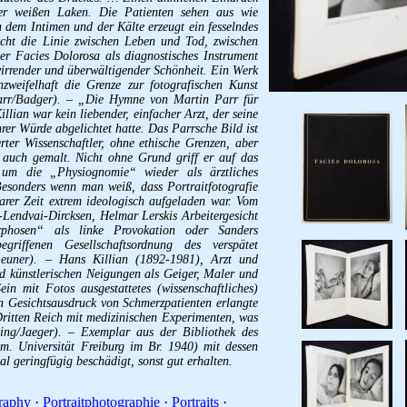
er weißen Laken. Die Patienten sehen aus wie
dem Intimen und der Kälte erzeugt ein fesselndes
cht die Linie zwischen Leben und Tod, zwischen
r Facies Dolorosa als diagnostisches Instrument
wirrender und überwältigender Schönheit. Ein Werk
nzweifelhaft die Grenze zur fotografischen Kunst
Parr/Badger). – „Die Hymne von Martin Parr für
llian war kein liebender, einfacher Arzt, der seine
rer Würde abgelichtet hatte. Das Parrsche Bild ist
erter Wissenschaftler, ohne ethische Grenzen, aber
 auch gemalt. Nicht ohne Grund griff er auf das
, um die „Physiognomie“ wieder als ärztliches
Besonders wenn man weiß, dass Portraitfotografie
rer Zeit extrem ideologisch aufgeladen war. Vom
Lendvai-Dircksen, Helmar Lerskis Arbeitergesicht
phosen“ als linke Provokation oder Sanders
riffenen Gesellschaftsordnung des verspätet
euner). – Hans Killian (1892-1981), Arzt und
und künstlerischen Neigungen als Geiger, Maler und
in mit Fotos ausgestattetes (wissenschaftliches)
n Gesichtsausdruck von Schmerzpatienten erlangte
 Dritten Reich mit medizinischen Experimenten, was
ing/Jaeger). – Exemplar aus der Bibliothek des
m. Universität Freiburg im Br. 1940) mit dessen
l geringfügig beschädigt, sonst gut erhalten.
graphy
·
Portraitphotographie
·
Portraits
·