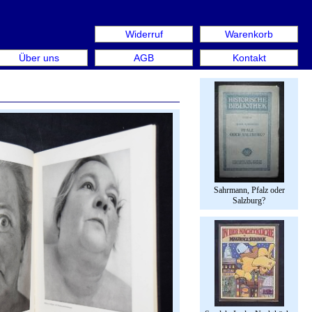
Widerruf
Warenkorb
 Rare Book Week Berlin. Internationale Messe für Bücher 
Über uns
AGB
Kontakt
Sahrmann, Pfalz oder
Salzburg?