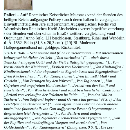
Impressum
Polizei –
Auff Roemischer Keiserlicher Maiestat / vnnd der Stenden des
heiligen Reichs außgangne Policey / auch deren halben in vergangnem
Einvndfünfftzigisten Jare auffgerichtem Augspurgischen Reichs vnd
Wormbsischen Reinischen Kreiß Abscheiden / verrer begriffne versehung
/ der Stenden vnd oberkeiten in Elsaß / weithere vergleichung vnnd
Ordnungen / Anno [et]c. LII beschlossen. Straßburg, Rihel und Wendelin
d. Ä. 1552. Folio (31,3 x 20,3 cm.). [19] Bl. Moderner
Halbpergamentband mit goldgepr. Rückentitel.
VD16 E 1040. – Sehr seltene und frühe Polizeiordnung. – Mit interessanten
kulturgeschichtlichen Artikeln: „Vom zutrincken“ (“… ubels durch
Trunckenheit gegen Gott / und der Welt vilfaltiglich gegangen…“), „Von
koestlichkeit der Kleidung“, „Erstlich von Hochzeiten“, „Von Kindtauffen /
Kindbettschenckin / der abgestorbnen Begrebnüssen und Begengknüssen“,
„Von Kirchweihen …“, „Von Königreichen“, „Von Elnmeß / Maß / und
Gewicht“, „Von Zerungen bey den Würren“, „Von Tagloenen“, „Von
Gefreiten und ungefreiten Handwercken“, „Articul von den Schiff und
Fuerleiiten“, „Von Wuecherlichen / und sonst beschwerlichen Conträcten“,
„Articul von verkauffen der Früchten im Felde …“, „Von den Wullen
Tüchern“, „Von Saffran / Ingber / unnd Gewürtz inn gemein“ (6 S. !), „Von
Leichtfertigen Beywonern“ (“… den offentlichen Eebruch / auch andere
unzimliche (ausserthalb von Gott auffgesetzte Eestand) beywonunge un
dergleichen leichtfertigkeite …“), „Von Bettlern unnd andern
Müssiggengern“, „Von Zigeünern / Schalcksnarren / Pfeiffern etc.“, „Von
der Pupillen und minderjärigen Voegten und vormündern“, „Von
Goldschmiden“, „Von Kantengiessern“ (Zinngiesser, 9 S. !), „Die Leer