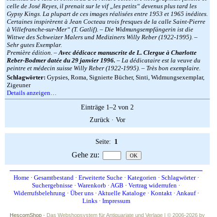
celle de José Reyes, il prenait sur le vif „les petits“ devenus plus tard les
Gypsy Kings. La plupart de ces images réalisées entre 1953 et 1965 inédites.
Certaines inspirèrent à Jean Cocteau trois fresques de la calle Saint-Pierre
à Villefranche-sur-Mer“ (T. Gatlif). – Die Widmungsempfängerin ist die
Wittwe des Schweizer Malers und Mediziners Willy Reber (1922-1995). –
Sehr gutes Exemplar.
Première édition. –
Avec dédicace manuscrite de L. Clergue à Charlotte
Reber-Bodmer datée du 29 janvier 1996.
– La dédicataire est la veuve du
peintre et médecin suisse Willy Reber (1922-1995). – Très bon exemplaire.
Schlagwörter:
Gypsies, Roma, Signierte Bücher, Sinti, Widmungsexemplar,
Zigeuner
Details anzeigen…
Einträge 1–2 von 2
Zurück
·
Vor
Seite:
1
Gehe zu
:
Home
·
Gesamtbestand
·
Erweiterte Suche
·
Kategorien
·
Schlagwörter
·
Suchergebnisse
·
Warenkorb
·
AGB
·
Vertrag widerrufen
·
Widerrufsbelehrung
·
Über uns
·
Aktuelle Kataloge
·
Kontakt
·
Ankauf
·
Links
·
Impressum
HescomShop
- Das Webshopsystem für Antiquariate und Verlage | © 2006-2026 by