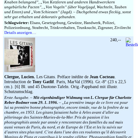
Knaben belangend“, „Von Ketzleren und anderen Handtwerckern
ungebürliche Pacten“, „Von Vogeln“ (über Vogeljagd, Wachteln, Tauben
und Enten) und „Vom Schiessen“ (Jagd). – Duchgehend etwas fleckig, sonst
sehr gut erhalten und dekorativ gebunden.
Schlagwörter:
Elsass, Gesetzgebung, Gewürze, Handwerk, Polizei,
Polizeiordnung, Strafrecht, Trinkverhalten, Trunksucht, Zigeuner, Zivilrecht
Details anzeigen…
240,--
Clergue, Lucien.
Les Gitans. Préface inédite de
Jean Cocteau
.
Introduction de
Tony Gatlif
. Paris, MarVal (1996). Gr.-8° (23 x 22,5
cm.). [6] Bl. und 45 Duotone-Tafeln. Orig.-Pappband mit illustr.
Schutzumschlag.
Erste Ausgabe. –
Mit eigenhändiger Widmung von L. Clergue für Charlotte
Reber-Bodmer vom 29. 1. 1996.
– „La première image de ce livre est pour
lui sa première bonne photographie, encore timide, vue de la fenêtre de sa
chambre, en 1953. Les gitans faisaient halte à Arles avant d’aller au
pèlerinage des Saintes-Maries-de-la-Mer. Pris de passion il les
photographiés année par année y rencontrant des familles du sud mais
aussi venues de Paris, du nord, et de Europe de l’Est et les la suivis sur
d’autres sites plus tard. C’est dans l’une des ces roulottes qu’il découvrit
Manitas de Plata et contribua à le rendre célèbre. Photographian famille et