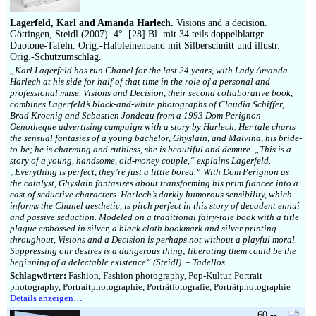
Lagerfeld, Karl and Amanda Harlech.
Visions and a decision.
Göttingen, Steidl (2007). 4°. [28] Bl. mit 34 teils doppelblattgr.
Duotone-Tafeln. Orig.-Halbleinenband mit Silberschnitt und illustr.
Orig.-Schutzumschlag.
„Karl Lagerfeld has run Chanel for the last 24 years, with Lady Amanda
Harlech at his side for half of that time in the role of a personal and
professional muse. Visions and Decision, their second collaborative book,
combines Lagerfeld’s black-and-white photographs of Claudia Schiffer,
Brad Kroenig and Sebastien Jondeau from a 1993 Dom Perignon
Oenotheque advertising campaign with a story by Harlech. Her tale charts
the sensual fantasies of a young bachelor, Ghyslain, and Malvina, his bride-
to-be; he is charming and ruthless, she is beautiful and demure. „This is a
story of a young, handsome, old-money couple,“ explains Lagerfeld.
„Everything is perfect, they’re just a little bored.“ With Dom Perignon as
the catalyst, Ghyslain fantasizes about transforming his prim fiancee into a
cast of seductive characters. Harlech’s darkly humorous sensibility, which
informs the Chanel aesthetic, is pitch perfect in this story of decadent ennui
and passive seduction. Modeled on a traditional fairy-tale book with a title
plaque embossed in silver, a black cloth bookmark and silver printing
throughout, Visions and a Decision is perhaps not without a playful moral.
Suppressing our desires is a dangerous thing; liberating them could be the
beginning of a delectable existence“ (Steidl). – Tadellos.
Schlagwörter:
Fashion, Fashion photography, Pop-Kultur, Portrait
photography, Portraitphotographie, Porträtfotografie, Porträtphotographie
Details anzeigen…
60,--