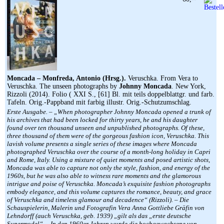
Moncada – Monfreda, Antonio (Hrsg.).
Veruschka. From Vera to
Veruschka. The unseen photographs by
Johnny Moncada
. New York,
Rizzoli (2014). Folio ( XXI S., [61] Bl. mit teils doppelblattgr. und farb.
Tafeln. Orig.-Pappband mit farbig illustr. Orig.-Schutzumschlag.
Erste Ausgabe. – „When photographer Johnny Moncada opened a trunk of
his archives that had been locked for thirty years, he and his daughter
found over ten thousand unseen and unpublished photographs. Of these,
three thousand of them were of the gorgeous fashion icon, Veruschka. This
lavish volume presents a single series of these images where Moncada
photographed Veruschka over the course of a month-long holiday in Capri
and Rome, Italy. Using a mixture of quiet moments and posed artistic shots,
Moncada was able to capture not only the style, fashion, and energy of the
1960s, but he was also able to witness rare moments and the glamorous
intrigue and poise of Veruschka. Moncada’s exquisite fashion photographs
embody elegance, and this volume captures the romance, beauty, and grace
of Veruschka and timeless glamour and decadence“ (Rizzoli). – Die
Schauspielerin, Malerin und Fotografin Vera Anna Gottliebe Gräfin von
Lehndorff (auch Veruschka, geb. 1939) „gilt als das „erste deutsche
Supermodel“… In den 1960er Jahren wurde die hochgewachsene von