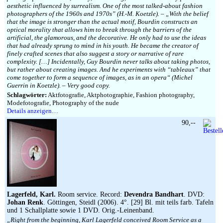
aesthetic influenced by surrealism. One of the most talked-about fashion
photographers of the 1960s and 1970s” (H.-M. Koetzle). – „With the belief
that the image is stronger than the actual motif, Bourdin constructs an
optical morality that allows him to break through the barriers of the
artificial, the glamorous, and the decorative. He only had to use the ideas
that had already sprung to mind in his youth. He became the creator of
finely crafted scenes that also suggest a story or narrative of rare
complexity. […] Incidentally, Guy Bourdin never talks about taking photos,
but rather about creating images. And he experiments with “tableaux” that
come together to form a sequence of images, as in an opera“ (Michel
Guerrin in Koetzle). – Very good copy.
Schlagwörter:
Aktfotografie, Aktphotographie, Fashion photography,
Modefotografie, Photography of the nude
Details anzeigen…
90,--
Lagerfeld, Karl.
Room service. Record:
Devendra Bandhart
. DVD:
Johan Renk
. Göttingen, Steidl (2006). 4°. [29] Bl. mit teils farb. Tafeln
und 1 Schallplatte sowie 1 DVD. Orig.-Leinenband.
„Right from the beginning, Karl Lagerfeld conceived Room Service as a