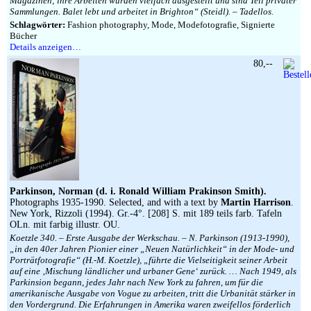
Magazinen; ihre Arbeiten wurden vielfach ausgestellt und sind Teil privater
Sammlungen. Balet lebt und arbeitet in Brighton“ (Steidl). – Tadellos.
Schlagwörter:
Fashion photography, Mode, Modefotografie, Signierte
Bücher
Details anzeigen…
80,--
Parkinson, Norman (d. i. Ronald William Prakinson Smith).
Photographs 1935-1990. Selected, and with a text by
Martin Harrison
.
New York, Rizzoli (1994). Gr.-4°. [208] S. mit 189 teils farb. Tafeln
OLn. mit farbig illustr. OU.
Koetzle 340. – Erste Ausgabe der Werkschau. – N. Parkinson (1913-1990),
„in den 40er Jahren Pionier einer „Neuen Natürlichkeit“ in der Mode- und
Porträtfotografie“ (H.-M. Koetzle), „führte die Vielseitigkeit seiner Arbeit
auf eine ‚Mischung ländlicher und urbaner Gene‘ zurück. … Nach 1949, als
Parkinsion begann, jedes Jahr nach New York zu fahren, um für die
amerikanische Ausgabe von Vogue zu arbeiten, tritt die Urbanität stärker in
den Vordergrund. Die Erfahrungen in Amerika waren zweifellos förderlich