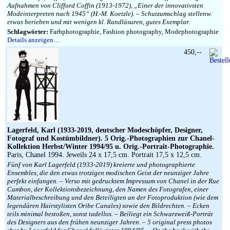
Aufnahmen von Clifford Coffin (1913-1972), „Einer der innovativsten
Modeinterpreten nach 1945“ (H.-M. Koetzle). – Schutzumschlag stellenw.
etwas berieben und mit wenigen kl. Randläsuren, gutes Exemplar.
Schlagwörter:
Farbphotographie, Fashion photography, Modephotographie
Details anzeigen…
450,--
Lagerfeld, Karl (1933-2019, deutscher Modeschöpfer, Designer,
Fotograf und Kostümbildner). 5 Orig.-Photographien zur Chanel-
Kollektion Herbst/Winter 1994/95 u. Orig.-Portrait-Photographie.
Paris, Chanel 1994. Jeweils 24 x 17,5 cm. Portrait 17,5 x 12,5 cm.
Fünf von Karl Lagerfeld (1933-2019) kreierte und photographierte
Ensembles, die den etwas trotzigen modischen Geist der neunziger Jahre
perfekt einfangen. – Verso mit gedrucktem Impressum von Chanel in der Rue
Cambon, der Kollektionsbezeichnung, den Namen des Fotografen, einer
Materialbeschreibung und den Beteiligten an der Fotoproduktion (wie dem
legendären Hairstylisten Oribe Canales) sowie den Bildrechten. – Ecken
teils minimal bestoßen, sonst tadellos. – Beiliegt ein Schwarzweiß-Porträt
des Designers aus den frühen neunziger Jahren. – 5 original press photos