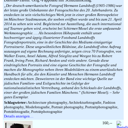
Duotone-Tafeln. Orig.-Pappband mit Schutzumschlag.
„Der deutsch-amerikanische Fotograf Hermann Landshoff (1905-1986) war
der letzte große Unbekannte der Fotogeschichte des 20. Jahrhunderts. Zu
entdecken ist sein vielschichtiges Werk jetzt in einer großen Retrospektive
im Münchner Stadtmuseum, die soeben eröffnet wurde und bis zum 21. April
2014 zu sehen sein wird. Begleitend zur Ausstellung, die auch international
auf Tournee gehen wird, erscheint bei Schirmer/Mosel die erste umfassende
Werkmonographie. … Als besonderen Höhepunkt enthält unser
hochwertiger und üppig illustrierter Fotoband Landshoffs
Fotografenportraits, eine in der Geschichte des Mediums einzigartige
Portraitserie. Diese ungewöhnlichen Bildnisse, die Landshoff ohne Auftrag
sozusagen auf eigene Rechnung anfertigte, zeigen circa 70 Fotografen, von
Walker Evans, Ansel Adams, Alfred Stieglitz und Weegee bis zu Robert
Frank, Irving Penn, Richard Avedon und viele andere. Gerade diese
eindringlichen Portraits sind eine eigene Geschichte der Fotografie und
machen die Monographie neben ihren Modebildern zu einem unerlässlichen
Handbuch für alle, die den Künstler und Menschen Hermann Landshoff
entdecken möchten. Desweiteren ist der Band eine wichtige Quelle zur
jüdischen Familien- und Exilgeschichte im Gefolge der
nationalsozialistischen Vertreibung, anhand des Schicksals der Landshoffs,
einer der großen jüdischen Familien Münchens.“ (Schirmer Mosel). – Sehr
gutes Exemplar.
Schlagwörter:
Architecture photography, Architekturfotografie, Fashion
photography, Modefotografie, Portrait photography, Portraitphotographie,
Porträtfotografie, Porträtphotographie
Details anzeigen…
160,--