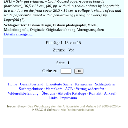
DVD. – Sehr gut erhalten. – Cloth-backed paper-covered boards
(hardcover), 36,5 x 27 cm., (40) pp. with (d.-p.) colour plates by Lagerfeld;
in a window on the front cover, 20,5 x 14 cm., a collage is visible of red and
white paper embellished with a pen-drawing (= original work), by
Lagerfeld (?).
Schlagwörter:
Fashion design, Fashion photography, Mode,
Modefotografie, Originale, Originalzeichnung, Vorzugsausgaben
Details anzeigen…
Einträge 1–15 von 15
Zurück
·
Vor
Seite:
1
Gehe zu
:
Home
·
Gesamtbestand
·
Erweiterte Suche
·
Kategorien
·
Schlagwörter
·
Suchergebnisse
·
Warenkorb
·
AGB
·
Vertrag widerrufen
·
Widerrufsbelehrung
·
Über uns
·
Aktuelle Kataloge
·
Kontakt
·
Ankauf
·
Links
·
Impressum
HescomShop
- Das Webshopsystem für Antiquariate und Verlage | © 2006-2026 by
HESCOM-Software
. Alle Rechte vorbehalten.