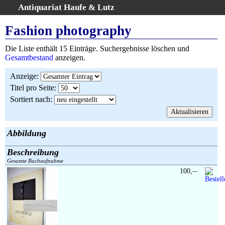
Antiquariat Haufe & Lutz
:
Volltextsuche
Fashion photography
Home
Die Liste enthält 15 Einträge. Suchergebnisse löschen und
Gesamtbestand
Gesamtbestand
anzeigen.
Erweiterte Suche
Anzeige
:
Kategorien
Titel pro Seite
:
Schlagwörter
Sortiert nach
:
Suchergebnisse
Warenkorb
AGB
Abbildung
Widerruf
Beschreibung
Über uns
Gesamte Buchaufnahme
Aktuelle Kataloge
100,--
Kontakt
Ankauf
Links