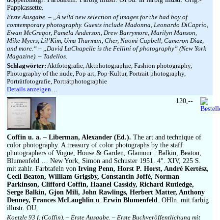
Pappkassette.
Erste Ausgabe. – „A wild new selection of images for the bad boy of
comtemporary photography. Guests include Madonna, Leonardo DiCaprio,
Ewan McGregor, Pamela Anderson, Drew Barrymore, Marilyn Manson,
Mike Myers, Lil’Kim, Uma Thurman, Cher, Naomi Capbell, Cameron Diaz,
and more.“ – „David LaChapelle is the Fellini of photography“ (New York
Magazine). – Tadellos.
Schlagwörter:
Aktfotografie, Aktphotographie, Fashion photography,
Photography of the nude, Pop art, Pop-Kultur, Portrait photography,
Porträtfotografie, Porträtphotographie
Details anzeigen…
120,--
Coffin u. a. – Liberman, Alexander (Ed.).
The art and technique of
color photography. A treasury of color photographs by the staff
photographers of Vogue, House & Garden, Glamour : Balkin, Beaton,
Blumenfeld … New York, Simon and Schuster 1951. 4°. XIV, 225 S.
mit zahlr. Farbtafeln von
Irving Penn, Horst P. Horst, André Kertész,
Cecil Beaton, William Grigsby, Constantin Joffé, Norman
Parkinson, Clifford Coffin, Haanel Cassidy, Richard Rutledge,
Serge Balkin, Gjon Mili, John Rawlings, Herbert Matter, Anthony
Denney, Frances McLaughlin
u.
Erwin Blumenfeld
. OHln. mit farbig
illustr. OU.
Koetzle 93 f. (Coffin). – Erste Ausgabe. – Erste Buchveröffentlichung mit