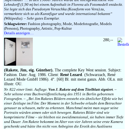
Lehndorff (1,90 m) bei einem Aufenthalt in Florenz als Fotomodell entdeckt.
Sie legte sich das Pseudonym Veruschka (Koseform von Vera) zu,
vermarktete sich so als Kunstfigur und wurde international bekannt“
(Wikipedia). – Sehr gutes Exemplar.
Schlagwörter:
Fashion photography, Mode, Modefotografie, Models
(Persons), Photography, Artistic, Pop-Kultur
Details anzeigen…
280,--
(Rakete, Jim, eig. Günther).
The complete Key West session. Subject:
Fashion. Date: Aug. 1986. Client:
René Lezard
. (Schwarzach, René
Lezard Mode GmbH 1986). 4°. [60] Bl. mit meist ganzs. Abb. OLn. mit
illustr. OU.
Nr. 822 einer limit. Auflage.
Von J. Rakete auf dem Titelblatt signiert
. –
Sehr seltene erste Buchveröffentlichung des 1951 in Berlin geborenen
Fotografen. – „Bei Jim Raketes Bildern entsteht ein ähnlicher Effekt wie bei
einer Zeitlupe im Film: Der Moment in der Schwebe erlaubt dem Betrachter
genauer zu schauen, mehr zu erkennen. Manchmal meint man sogar seine
Portraits würden atmen oder sich bewegen. Raketes Bilder sind wie
komprimierte Filme – sie bleiben nie zweidimensional, sie haben immer Tiefe
und Dauer. Jim Rakete bekommt im Alter von vier Jahren seine erste Kamera
geschenkt und hätte ihn nicht von Anbeginn die Erotik des Auslösens