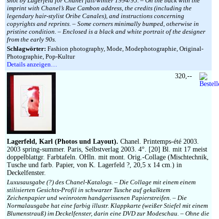
shot by Lagerfeld for Chanel fall/winter 1994/95. – On the back with the
imprint with Chanel’s Rue Cambon address, the credits (including the
legendary hair-stylist Oribe Canales), and instructions concerning
copyrights and reprints. – Some corners minimally bumped, otherwise in
pristine condition. – Enclosed is a black and white portrait of the designer
from the early 90s.
Schlagwörter:
Fashion photography, Mode, Modephotographie, Original-
Photographie, Pop-Kultur
Details anzeigen…
320,--
Lagerfeld, Karl (Photos und Layout).
Chanel. Printemps-été 2003.
2003 spring-summer. Paris, Selbstverlag 2003. 4°. [20] Bl. mit 17 meist
doppelblattgr. Farbtafeln. OHln. mit mont. Orig.-Collage (Mischtechnik,
Tusche und farb. Papier, von K. Lagerfeld ?, 20,5 x 14 cm.) in
Deckelfenster.
Luxusausgabe (?) des Chanel-Katalogs. – Die Collage mit einem einem
stilisierten Gesichts-Profil in schwarzer Tusche auf gekalktem
Zeichenpapier und weinrotem handgerissenen Papierstreifen. – Die
Normalausgabe hat eine farbig illustr. Klappkarte (weißer Stiefel mit einem
Blumenstrauß) im Deckelfenster, darin eine DVD zur Modeschau. – Ohne die