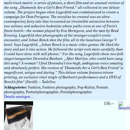
multi-track matrix: a series of photos, a short film and an unusual version of
the song „Diamonds Are a Girl’s Best Friend,“ all collected in one deluxe
volume. The project began when Lagerfeld was commissioned to create a
campaign for Dom Perignon. The storyline he created was an ultra-
contemporary fairy tale that recounted an irresistible attraction between
two solitary and seductive hedonists whose paths cross at one of Paris’s
finest hotels—the woman played by Eva Herzigova, and the man by Brad
Kroenig. Lagerfeld shot photographs of the stranger-couple’s erotic
encounter, and Johan Renck shot the film, all in the luxurious George V
hotel. Says Lagerfeld, „Johan Renck is a music video genius. He liked the
story and put it into action. He followed the script even more carefully than
I could have done with still photos.“ For the song, Lagerfeld chose neo-folk
singer/songwriter Devendra Banhart. „After Marilyn, who could have sung
this song? A woman? I find Devendra’s low-high, ambiguous voice amazing
and absolutely perfect. His version of ’Diamonds Are a Girl’s Best Friend’ is
magnificent, unique and daring.“ This deluxe volume features tritone
printing, an exclusive vinyl single of Banhart’s performance and a DVD of
Renck’s film“ (Steidl). – Tadellos.
Schlagwörter:
Fashion, Fashion photography, Pop-Kultur, Portrait
photography, Portraitphotographie, Porträtphotographie
Details anzeigen…
150,--