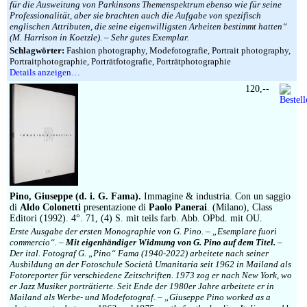
für die Ausweitung von Parkinsons Themenspektrum ebenso wie für seine
Professionalität, aber sie brachten auch die Aufgabe von spezifisch
englischen Attributen, die seine eigenwilligsten Arbeiten bestimmt hatten“
(M. Harrison in Koetzle). – Sehr gutes Exemplar.
Schlagwörter:
Fashion photography, Modefotografie, Portrait photography,
Portraitphotographie, Porträtfotografie, Porträtphotographie
Details anzeigen…
120,--
Pino, Giuseppe (d. i. G. Fama).
Immagine & industria. Con un saggio
di
Aldo Colonetti
presentazione di
Paolo Panerai
. (Milano), Class
Editori (1992). 4°. 71, (4) S. mit teils farb. Abb. OPbd. mit OU.
Erste Ausgabe der ersten Monographie von G. Pino. – „Esemplare fuori
commercio“. –
Mit eigenhändiger Widmung von G. Pino auf dem Titel.
–
Der ital. Fotograf G. „Pino“ Fama (1940-2022) arbeitete nach seiner
Ausbildung an der Fotoschule Società Umanitaria seit 1962 in Mailand als
Fotoreporter für verschiedene Zeitschriften. 1973 zog er nach New York, wo
er Jazz Musiker porträtierte. Seit Ende der 1980er Jahre arbeitete er in
Mailand als Werbe- und Modefotograf. – „Giuseppe Pino worked as a