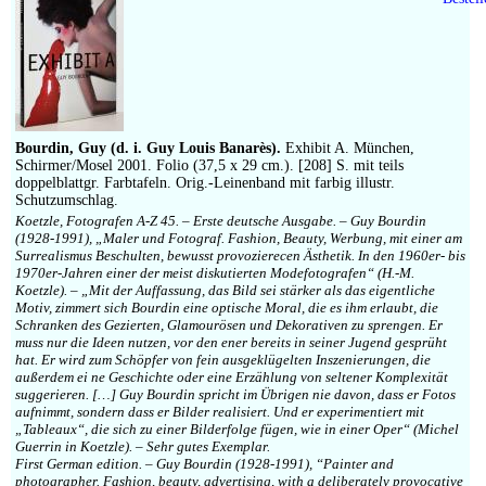
Bourdin, Guy (d. i. Guy Louis Banarès).
Exhibit A. München,
Schirmer/Mosel 2001. Folio (37,5 x 29 cm.). [208] S. mit teils
doppelblattgr. Farbtafeln. Orig.-Leinenband mit farbig illustr.
Schutzumschlag.
Koetzle, Fotografen A-Z 45. – Erste deutsche Ausgabe. – Guy Bourdin
(1928-1991), „Maler und Fotograf. Fashion, Beauty, Werbung, mit einer am
Surrealismus Beschulten, bewusst provozierecen Ästhetik. In den 1960er- bis
1970er-Jahren einer der meist diskutierten Modefotografen“ (H.-M.
Koetzle). – „Mit der Auffassung, das Bild sei stärker als das eigentliche
Motiv, zimmert sich Bourdin eine optische Moral, die es ihm erlaubt, die
Schranken des Gezierten, Glamourösen und Dekorativen zu sprengen. Er
muss nur die Ideen nutzen, vor den ener bereits in seiner Jugend gesprüht
hat. Er wird zum Schöpfer von fein ausgeklügelten Inszenierungen, die
außerdem ei ne Geschichte oder eine Erzählung von seltener Komplexität
suggerieren. […] Guy Bourdin spricht im Übrigen nie davon, dass er Fotos
aufnimmt, sondern dass er Bilder realisiert. Und er experimentiert mit
„Tableaux“, die sich zu einer Bilderfolge fügen, wie in einer Oper“ (Michel
Guerrin in Koetzle). – Sehr gutes Exemplar.
First German edition. – Guy Bourdin (1928-1991), “Painter and
photographer. Fashion, beauty, advertising, with a deliberately provocative