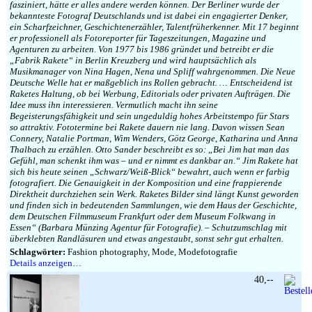
fasziniert, hätte er alles andere werden können. Der Berliner wurde der
bekannteste Fotograf Deutschlands und ist dabei ein engagierter Denker,
ein Scharfzeichner, Geschichtenerzähler, Talentfrüherkenner. Mit 17 beginnt
er professionell als Fotoreporter für Tageszeitungen, Magazine und
Agenturen zu arbeiten. Von 1977 bis 1986 gründet und betreibt er die
„Fabrik Rakete“ in Berlin Kreuzberg und wird hauptsächlich als
Musikmanager von Nina Hagen, Nena und Spliff wahrgenommen. Die Neue
Deutsche Welle hat er maßgeblich ins Rollen gebracht. … Entscheidend ist
Raketes Haltung, ob bei Werbung, Editorials oder privaten Aufträgen. Die
Idee muss ihn interessieren. Vermutlich macht ihn seine
Begeisterungsfähigkeit und sein ungeduldig hohes Arbeitstempo für Stars
so attraktiv. Fototermine bei Rakete dauern nie lang. Davon wissen Sean
Connery, Natalie Portman, Wim Wenders, Götz George, Katharina und Anna
Thalbach zu erzählen. Otto Sander beschreibt es so: „Bei Jim hat man das
Gefühl, man schenkt ihm was – und er nimmt es dankbar an.“ Jim Rakete hat
sich bis heute seinen „Schwarz/Weiß-Blick“ bewahrt, auch wenn er farbig
fotografiert. Die Genauigkeit in der Komposition und eine frappierende
Direktheit durchziehen sein Werk. Raketes Bilder sind längt Kunst geworden
und finden sich in bedeutenden Sammlungen, wie dem Haus der Geschichte,
dem Deutschen Filmmuseum Frankfurt oder dem Museum Folkwang in
Essen“ (Barbara Münzing Agentur für Fotografie). – Schutzumschlag mit
überklebten Randläsuren und etwas angestaubt, sonst sehr gut erhalten.
Schlagwörter:
Fashion photography, Mode, Modefotografie
Details anzeigen…
40,--