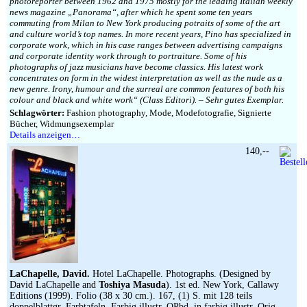
photoreporter between 1962 and 1975 mostly for the leading Italian weekly
news magazine „Panorama“, after which he spent some ten years
commuting from Milan to New York producing potraits of some of the art
and culture world’s top names. In more recent years, Pino has specialized in
corporate work, which in his case ranges between advertising campaigns
and corporate identity work through to portraiture. Some of his
photographs of jazz musicians have become classics. His latest work
concentrates on form in the widest interpretation as well as the nude as a
new genre. Irony, humour and the surreal are common features of both his
colour and black and white work“ (Class Editori). – Sehr gutes Exemplar.
Schlagwörter:
Fashion photography, Mode, Modefotografie, Signierte
Bücher, Widmungsexemplar
Details anzeigen…
140,--
LaChapelle, David.
Hotel LaChapelle. Photographs. (Designed by
David LaChapelle and
Toshiya Masuda
). 1st ed. New York, Callawy
Editions (1999). Folio (38 x 30 cm.). 167, (1) S. mit 128 teils
doppelblattgr. Farbtafeln. Farbig illustr. OPbd. in farbig illustr. Orig.-