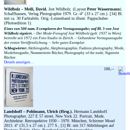
Impressum
Wildbolz – Meili, David.
Jost Wildbolz. (Layout
Peter Wassermann
).
Schaffhausen, Verlag Photographie 1979. Gr.-4° (33 x 27 cm.). [34] Bl.
mit ca. 30 Farbtafeln. Orig.-Leinenband in illustr. Pappschuber.
(Photoedition 1).
Eines von 500 num. Exemplaren der Vorzugsausgabe; auf Bl. 5 von Jost
Wildbolz signiert.
– Der Mode-Fotograf Jost Wildbolz (geb. 1937 in Wien)
betreibt seit 1972 ein Foto-Studio in Zürich. – Gebundene Vorzugsausgabe
der ersten Veröffentlichung. – Sehr gutes Exemplar.
Schlagwörter:
Aktfotografie, Aktphotographie, Fashion photography, Mode,
Modefotografie, Nummerierte Bücher, Photography of the nude, Signierte
Bücher
Details anzeigen…
100,--
Landshoff – Pohlmann, Ulrich (Hrsg.).
Hermann Landshoff.
Photographer, 227 E 57 street, New York 22. Portrait, Mode,
Architektur. Retrospektive 1930 – 1970. München, Schirmer Mosel
2013. 4° (31,5 x 27 cm.). 277 S., [1] Bl. mit 317 Abbildungen auf