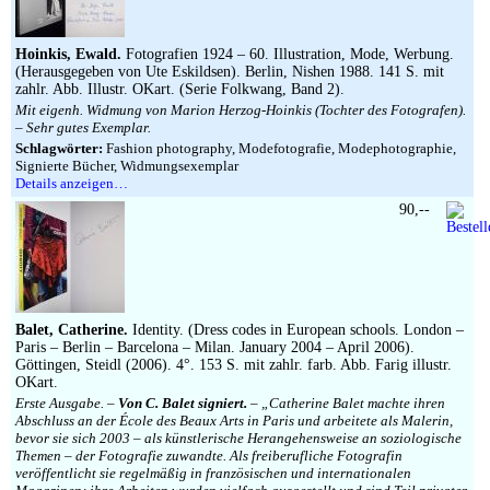
Hoinkis, Ewald.
Fotografien 1924 – 60. Illustration, Mode, Werbung.
(Herausgegeben von Ute Eskildsen). Berlin, Nishen 1988. 141 S. mit
zahlr. Abb. Illustr. OKart. (Serie Folkwang, Band 2).
Mit eigenh. Widmung von Marion Herzog-Hoinkis (Tochter des Fotografen).
– Sehr gutes Exemplar.
Schlagwörter:
Fashion photography, Modefotografie, Modephotographie,
Signierte Bücher, Widmungsexemplar
Details anzeigen…
90,--
Balet, Catherine.
Identity. (Dress codes in European schools. London –
Paris – Berlin – Barcelona – Milan. January 2004 – April 2006).
Göttingen, Steidl (2006). 4°. 153 S. mit zahlr. farb. Abb. Farig illustr.
OKart.
Erste Ausgabe. –
Von C. Balet signiert.
– „Catherine Balet machte ihren
Abschluss an der École des Beaux Arts in Paris und arbeitete als Malerin,
bevor sie sich 2003 – als künstlerische Herangehensweise an soziologische
Themen – der Fotografie zuwandte. Als freiberufliche Fotografin
veröffentlicht sie regelmäßig in französischen und internationalen