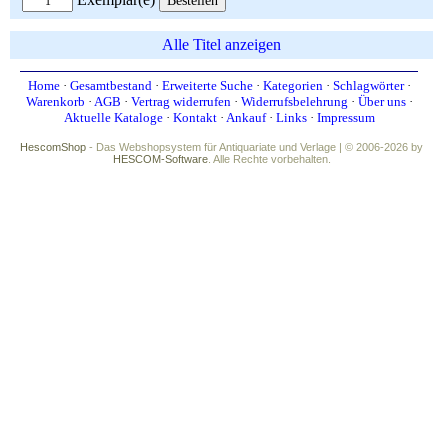
Alle Titel anzeigen
Home
·
Gesamtbestand
·
Erweiterte Suche
·
Kategorien
·
Schlagwörter
·
Warenkorb
·
AGB
·
Vertrag widerrufen
·
Widerrufsbelehrung
·
Über uns
·
Aktuelle Kataloge
·
Kontakt
·
Ankauf
·
Links
·
Impressum
HescomShop
- Das Webshopsystem für Antiquariate und Verlage | © 2006-2026 by
HESCOM-Software
. Alle Rechte vorbehalten.