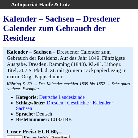
Antiquariat Haufe & Lutz
:
Volltextsuche
Kalender – Sachsen – Dresdener
Home
Calender zum Gebrauch der
Gesamtbestand
Residenz
Erweiterte Suche
Kategorien
Kalender – Sachsen –
Dresdener Calender zum
Schlagwörter
Gebrauch der Residenz. Auf das Jahr 1849. Fünfzigste
Warenkorb
Ausgabe. Dresden, Ramming (1848). Kl.-8°. Lithogr.
Titel, 207 S. Pbd. d. Zt. mit grünem Lackpapierbezug in
AGB
marm. Orig.-Pappschuber.
Widerruf
Köhring S. 69. – Der Kalender erschien 1809 bis 1852. – Sehr gutes
Über uns
sauberes Exemplar.
Aktuelle Kataloge
Kategorie:
Deutsche Landeskunde
Schlagwörter:
Dresden
·
Geschichte
·
Kalender
·
Kontakt
Sachsen
Ankauf
Sprache:
Deutsch
Bestellnummer:
101331BB
Links
Impressum
Unser Preis: EUR 60,--
Exemplar(e)